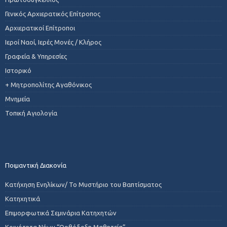
Γενικός Αρχιερατικός Επίτροπος
Αρχιερατικοί Επίτροποι
Ιεροί Ναοί, Ιερές Μονές / Κλήρος
Γραφεία & Υπηρεσίες
Ιστορικό
+ Μητροπολίτης Αγαθόνικος
Μνημεία
Τοπική Αγιολογία
Ποιμαντική Διακονία
Κατήχηση Ενηλίκων/ Το Μυστήριο του Βαπτίσματος
Κατηχητικά
Επιμορφωτικά Σεμινάρια Κατηχητών
Κοινότητα Νέων “Ορθόδοξη Μαθητεία”