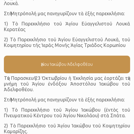
Λουκᾶ.
Στὴ Μητρόπολή μας πανηγυρίζουν τὰ ἑξῆς παρεκκλήσια:
1) Τὸ Παρεκκλήσιο τοῦ Ἁγίου Εὐαγγελιστοῦ Λουκᾶ
Κερατέας
2) Τὸ Παρεκκλήσιο τοῦ Ἁγίου Εὐαγγελιστοῦ Λουκᾶ, τοῦ
Κοιμητηρίου τῆς Ἱερᾶς Μονῆς Ἁγίας Τριάδος Κορωπίου
Ἁγίου Ἰακώβου Ἀδελφοθέου
Τὴν Παρασκευὴ 23 Ὀκτωβρίου ἡ Ἐκκλησία μας ἑορτάζει τὴν
μνήμη τοῦ Ἁγίου ἐνδόξου Ἀποστόλου Ἰακώβου τοῦ
Ἀδελφοθέου.
Στὴ Μητρόπολή μας πανηγυρίζουν τὰ ἑξῆς παρεκκλήσια:
1) Τὸ Παρεκκλήσιο τοῦ Ἁγίου Ἰακώβου (ἐντὸς τοῦ
Πνευματικοῦ Κέντρου τοῦ Ἁγίου Νικολάου) στὰ Σπάτα.
2) Τὸ Παρεκκλήσιο τοῦ Ἁγίου Ἰακώβου τοῦ Κοιμητηρίου
Καμαρίζης.