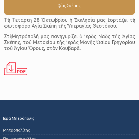
Ἁγίας Σκέπης
Τὴν Τετάρτη 28 Ὀκτωβρίου ἡ Ἐκκλησία μας ἑορτάζει τὴν
φωτοφόρο Ἁγία Σκέπη τῆς Ὑπεραγίας Θεοτόκου.
Στὴ Μητρόπολή μας πανηγυρίζει ὁ Ἱερὸς Ναὸς τῆς Ἁγίας
Σκέπης, τοῦ Μετοχίου τῆς Ἱερᾶς Μονῆς Ὁσίου Γρηγορίου
τοῦ Ἁγίου Ὄρους, στὸν Κουβαρᾶ.
Ιερά Μητρόπολις
Μητροπολίτης
Πρωτοσύγκελλος