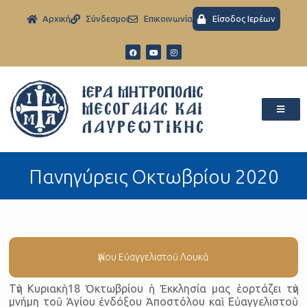
Aρχική
Σύνδεσμοι
Eπικοινωνία
Είσοδος Ιερέων
Πανηγύρεις Οκτωβρίου 2020
Ἁγίου Eὐαγγελιστοῦ Λουκᾶ
Τὴν Κυριακὴ 18 Ὀκτωβρίου ἡ Ἐκκλησία μας ἑορτάζει τὴν
μνήμη τοῦ Ἁγίου ἐνδόξου Ἀποστόλου καὶ Εὐαγγελιστοῦ