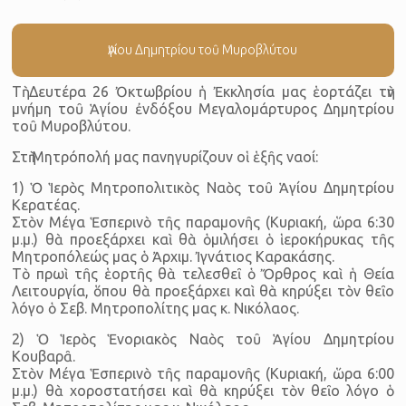
Ἁγίου Δημητρίου τοῦ Μυροβλύτου
Τὴ Δευτέρα 26 Ὀκτωβρίου ἡ Ἐκκλησία μας ἑορτάζει τὴν
μνήμη τοῦ Ἁγίου ἐνδόξου Μεγαλομάρτυρος Δημητρίου
τοῦ Μυροβλύτου.
Στὴ Μητρόπολή μας πανηγυρίζουν οἱ ἑξῆς ναοί:
1) Ὁ Ἱερὸς Μητροπολιτικὸς Ναὸς τοῦ Ἁγίου Δημητρίου
Κερατέας.
Στὸν Μέγα Ἑσπερινὸ τῆς παραμονῆς (Κυριακή, ὥρα 6:30
μ.μ.) θὰ προεξάρχει καὶ θὰ ὁμιλήσει ὁ ἱεροκήρυκας τῆς
Μητρο­πόλεώς μας ὁ Ἀρχιμ. Ἰγνάτιος Καρακάσης.
Τὸ πρωὶ τῆς ἑορτῆς θὰ τελεσθεῖ ὁ Ὄρθρος καὶ ἡ Θεία
Λειτουργία, ὅπου θὰ προεξάρχει καὶ θὰ κηρύξει τὸν θεῖο
λόγο ὁ Σεβ. Μητροπολίτης μας κ. Νικόλαος.
2) Ὁ Ἱερὸς Ἑνοριακὸς Ναὸς τοῦ Ἁγίου Δημητρίου
Κουβαρᾶ.
Στὸν Μέγα Ἑσπερινὸ τῆς παραμονῆς (Κυριακή, ὥρα 6:00
μ.μ.) θὰ χοροστατήσει καὶ θὰ κηρύξει τὸν θεῖο λόγο ὁ