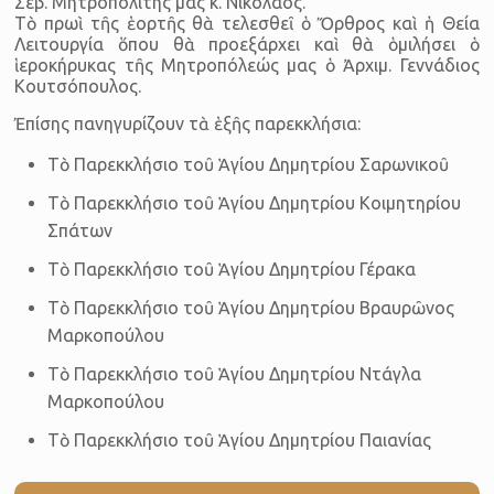
Σεβ. Μητροπολίτης μας κ. Νικόλαος.
Τὸ πρωὶ τῆς ἑορτῆς θὰ τελεσθεῖ ὁ Ὄρθρος καὶ ἡ Θεία
Λειτουργία ὅπου θὰ προεξάρχει καὶ θὰ ὁμιλήσει ὁ
ἱεροκήρυκας τῆς Μητρο­πόλεώς μας ὁ Ἀρχιμ. Γεννάδιος
Κουτσό­που­λος.
Ἐπίσης πανηγυρίζουν τὰ ἑξῆς παρεκκλήσια:
Τὸ Παρεκκλήσιο τοῦ Ἁγίου Δημητρίου Σαρωνικοῦ
Τὸ Παρεκκλήσιο τοῦ Ἁγίου Δημητρίου Κοιμητηρίου
Σπάτων
Τὸ Παρεκκλήσιο τοῦ Ἁγίου Δημητρίου Γέρακα
Τὸ Παρεκκλήσιο τοῦ Ἁγίου Δημητρίου Βραυρῶνος
Μαρκοπούλου
Τὸ Παρεκκλήσιο τοῦ Ἁγίου Δημητρίου Ντάγλα
Μαρκοπούλου
Τὸ Παρεκκλήσιο τοῦ Ἁγίου Δημητρίου Παιανίας