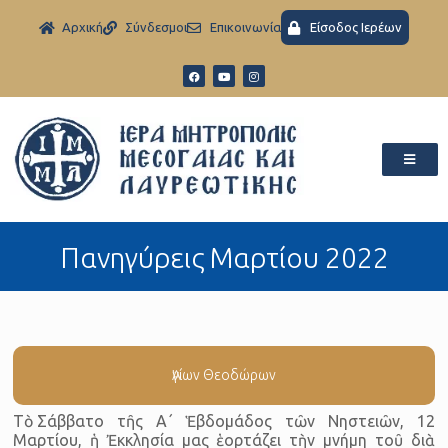
Aρχική
Σύνδεσμοι
Eπικοινωνία
Είσοδος Ιερέων
Πανηγύρεις Μαρτίου 2022
Ἁγίων Θεοδώρων
Τὸ Σάββατο τῆς Α΄ Ἑβδομάδος τῶν Νηστειῶν, 12
Μαρτίου, ἡ Ἐκκλησία μας ἑορτάζει τὴν μνήμη τοῦ διὰ