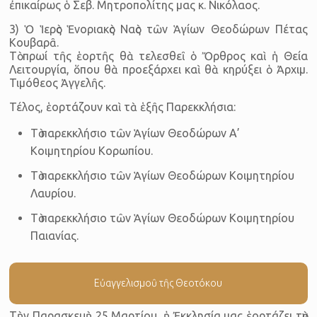
ἐπικαίρως ὁ Σεβ. Μητροπολίτης μας κ. Νικόλαος.
3) Ὁ Ἱερὸς Ἑνοριακὸς Ναὸς τῶν Ἁγίων Θεοδώρων Πέτας
Κουβαρᾶ.
Τὸ πρωί τῆς ἑορτῆς θὰ τελεσθεῖ ὁ Ὄρθρος καὶ ἡ Θεία
Λειτουργία, ὅπου θὰ προεξάρχει καὶ θὰ κηρύξει ὁ Ἀρχιμ.
Τιμόθεος Ἀγγελῆς.
Τέλος, ἑορτάζουν καὶ τὰ ἑξῆς Παρεκκλήσια:
Τὸ παρεκκλήσιο τῶν Ἁγίων Θεοδώρων Α’
Κοιμητηρίου Κορωπίου.
Τὸ παρεκκλήσιο τῶν Ἁγίων Θεοδώρων Κοιμητηρίου
Λαυρίου.
Τὸ παρεκκλήσιο τῶν Ἁγίων Θεοδώρων Κοιμητηρίου
Παιανίας.
Εὐαγγελισμοῦ τῆς Θεοτόκου
Τὴν Παρασκευὴ 25 Μαρτίου, ἡ Ἐκκλησία μας ἑορτάζει τὸν