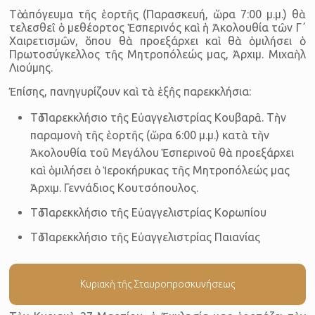
Τὸ ἀπόγευμα τῆς ἑορτῆς (Παρασκευή, ὥρα 7:00 μ.μ.) θὰ
τελεσθεῖ ὁ μεθέορτος Ἑσπερινός καὶ ἡ Ἀκολουθία τῶν Γ΄
Χαιρετισμῶν, ὅπου θὰ προεξάρχει καὶ θὰ ὁμιλήσει ὁ
Πρωτοσύγκελλος τῆς Μητροπόλεώς μας, Ἀρχιμ. Μιχαὴλ
Λιούμης.
Ἐπίσης, πανηγυρίζουν καὶ τὰ ἑξῆς παρεκκλήσια:
Τὸ Παρεκκλήσιο τῆς Εὐαγγελιστρίας Κουβαρᾶ. Τὴν
παραμονὴ τῆς ἑορτῆς (ὥρα 6:00 μ.μ.) κατὰ τὴν
Ἀκολουθία τοῦ Μεγάλου Ἑσπερινοῦ θὰ προεξάρχει
καὶ ὁμιλήσει ὁ Ἱεροκήρυκας τῆς Μητροπόλεώς μας
Ἀρχιμ. Γεννάδιος Κουτσόπουλος.
Τὸ Παρεκκλήσιο τῆς Εὐαγγελιστρίας Κορωπίου
Τὸ Παρεκκλήσιο τῆς Εὐαγγελιστρίας Παιανίας
Κυριακὴ τῆς Σταυροπροσκυνήσεως