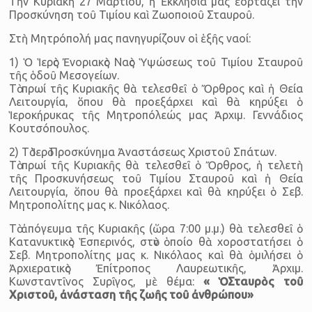
Τὴν Κυριακὴ 27 Μαρτίου, ἡ Ἐκκλησία μας ἑορτάζει τὴν
Προσκύνηση τοῦ Τιμίου καὶ Ζωοποιοῦ Σταυροῦ.
Στὴ Μητρόπολή μας πανηγυρίζουν οἱ ἑξῆς ναοί:
1) Ὁ Ἱερὸς Ἐνοριακὸς Ναὸς Ὑψώσεως τοῦ Τιμίου Σταυροῦ
τῆς ὁδοῦ Μεσογείων.
Τὸ πρωί τῆς Κυριακῆς θὰ τελεσθεῖ ὁ Ὄρθρος καὶ ἡ Θεία
Λειτουργία, ὅπου θὰ προεξάρχει καὶ θὰ κηρύξει ὁ
Ἱεροκήρυκας τῆς Μητροπόλεώς μας Ἀρχιμ. Γεννάδιος
Κουτσόπουλος.
2) Τὸ Ἱερὸ Προσκύνημα Ἀναστάσεως Χριστοῦ Σπάτων.
Τὸ πρωί τῆς Κυριακῆς θὰ τελεσθεῖ ὁ Ὄρθρος, ἡ τελετὴ
τῆς Προσκυνήσεως τοῦ Τιμίου Σταυροῦ καὶ ἡ Θεία
Λειτουργία, ὅπου θὰ προεξάρχει καὶ θὰ κηρύξει ὁ Σεβ.
Μητροπολίτης μας κ. Νικόλαος.
Τὸ ἀπόγευμα τῆς Κυριακῆς (ὥρα 7:00 μ.μ.) θὰ τελεσθεῖ ὁ
Κατανυκτικὸς Ἑσπερινός, στὸν ὁποίο θὰ χοροστα­τήσει ὁ
Σεβ. Μητροπολίτης μας κ. Νικό­λαος καὶ θὰ ὁμιλήσει ὁ
Ἀρχιερατικὸς Ἐπίτροπος Λαυρεωτικῆς, Ἀρχιμ.
Κωνσταντῖνος Συρῖγος, μὲ θέμα:
« Ὁ Σταυρὸς τοῦ
Χριστοῦ, ἀνάσταση τῆς ζωῆς τοῦ ἀνθρώπου»