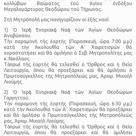
κολλύβων θαύματος τοῦ Ἁγίου ἐνδόξου
Μεγαλομάρτυρος Θεοδώρου τοῦ Τήρωνος.
Στὴ Μητρόπολή μας πανηγυρίζουν οἱ ἑξῆς ναοί:
1) Ὁ Ἱερὸς Ἐνοριακὸς Ναὸς τῶν Ἁγίων Θεοδώρων
Ἀναβύσσου.
Τὴν παραμονὴ τῆς ἑορτῆς (Παρασκευή, ὥρα 7:00 μ.μ.)
κατὰ τὴν Ἀκολουθία τῶν Α΄ Χαιρετισμῶν θὰ
χοροστατήσει καὶ θὰ ὁμιλήσει ὁ Σεβ. Μητροπολίτης μας
κ. Νικόλαος.
Τὸ πρωί τῆς ἑορτῆς θὰ τελεσθεῖ ὁ Ὄρθρος καὶ ἡ Θεία
Λειτουργία, ὅπου θὰ προεξάρχει καὶ θὰ ὁμιλήσει ὁ
Πρωτοσύγκελλος τῆς Μητροπόλεώς μας, Ἀρχιμ. Μιχαὴλ
Λιούμης.
2) Ὁ Ἱερὸς Ἑνοριακὸς Ναὸς τῶν Ἁγίων Θεοδώρων
Γαργηττοῦ.
Τὴν παραμονὴ τῆς ἑορτῆς (Παρασκευή, ὥρα 6:30 μ.μ.)
κατὰ τὴν Ἀκολουθία τῶν Α΄ Χαιρετισμῶν θὰ προεξάρχει
καὶ θὰ ὁμιλήσει ὁ Πρωτοσύγκελλος τῆς Μητροπόλεώς
μας, Ἀρχιμ. Μιχαὴλ Λιούμης.
Τὸ πρωί τῆς ἑορτῆς θὰ τελεσθεῖ ὁ Ὄρθρος καὶ ἡ Θεία
Λειτουργία, ὅπου θὰ προεξάρχει καὶ θὰ ὁμιλήσει