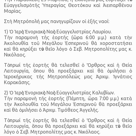
Εὐαγγελισμὸ τῆς Ὑπεραγίας Θεοτόκου καὶ Ἀειπαρθένου
Μαρίας.
Στὴ Μητρόπολή μας πανηγυρίζουν οἱ ἑξῆς ναοί:
1) Ὁ Ἱερὸς Ἑνοριακὸς Ναὸς Εὐαγγελιστρίας Λαυρίου.
Τὴν παραμονὴ τῆς ἑορτῆς (ὥρα 6:00 μ.μ.) κατὰ τὴν
Ἀκολουθία τοῦ Μεγάλου Ἑσπερινοῦ θὰ χοροστα­τήσει
καὶ θὰ κηρύξει τὸν θεῖο λόγο ὁ Σεβ. Μητροπολίτης μας κ.
Νικό­λαος.
Τὸ πρωί τῆς ἑορτῆς θὰ τελεσθεῖ ὁ Ὄρθρος καὶ ἡ Θεία
Λειτουργία, ὅπου θὰ προεξάρχει καὶ θὰ ὁμιλήσει ὁ
Ἱεροκήρυκας τῆς Μητροπόλεώς μας Ἀρχιμ. Ἰγνάτιος
Καρακάσης.
2) Ὁ Ἱερὸς Ἐνοριακὸς Ναὸς Εὐαγγελιστρίας Καλυβίων.
Τὴν παραμονὴ τῆς ἑορτῆς (Πέμπτη, ὥρα 7:00 μ.μ.) κατὰ
τὴν Ἀκολουθία τοῦ Μεγάλου Ἑσπερινοῦ θὰ προεξάρχει
καὶ θὰ ὁμιλήσει ὁ Ἀρχιμ. Τιμόθεος Ἀγγελῆς.
Τὸ πρωί τῆς ἑορτῆς θὰ τελεσθεῖ ὁ Ὄρθρος καὶ ἡ Θεία
Λειτουργία, ὅπου θὰ προεξάρχει καὶ θὰ κηρύξει τὸν θεῖο
λόγο ὁ Σεβ. Μητροπολίτης μας κ. Νικό­λαος.