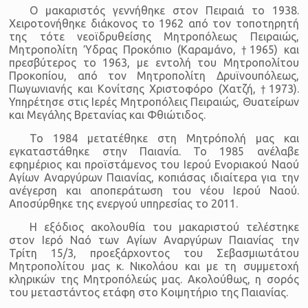
Ο μακαριστός γεννήθηκε στον Πειραιά το 1938.
Χειροτονήθηκε διάκονος το 1962 από τον τοποτηρητή
της τότε νεοϊδρυθείσης Μητροπόλεως Πειραιώς,
Μητροπολίτη Ύδρας Προκόπιο (Καραμάνο, †1965) και
πρεσβύτερος το 1963, με εντολή του Μητροπολίτου
Προκοπίου, από τον Μητροπολίτη Δρυϊνουπόλεως,
Πωγωνιανής και Κονίτσης Χριστοφόρο (Χατζή, †1973).
Υπηρέτησε στις Ιερές Μητροπόλεις Πειραιώς, Θυατείρων
και Μεγάλης Βρετανίας και Φθιώτιδος.
Το 1984 μετατέθηκε στη Μητρόπολή μας και
εγκαταστάθηκε στην Παιανία. Το 1985 ανέλαβε
εφημέριος και προϊστάμενος του Ιερού Ενοριακού Ναού
Αγίων Αναργύρων Παιανίας, κοπιάσας ιδιαίτερα για την
ανέγερση και αποπεράτωση του νέου Ιερού Ναού.
Αποσύρθηκε της ενεργού υπηρεσίας το 2011.
Η εξόδιος ακολουθία του μακαριστού τελέστηκε
στον Ιερό Ναό των Αγίων Αναργύρων Παιανίας την
Τρίτη 15/3, προεξάρχοντος του Σεβασμιωτάτου
Μητροπολίτου μας κ. Νικολάου και με τη συμμετοχή
κληρικών της Μητροπόλεώς μας. Ακολούθως, η σορός
του μεταστάντος ετάφη στο Κοιμητήριο της Παιανίας.