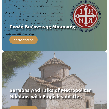
Σχολή Βυζαντινής Μουσικής
περισσότερα
Sermons And Talks of Metropolitan
Nikolaos with English subtitles