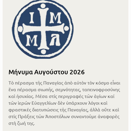
Μήνυμα Αυγούστου 2026
Τὸ πέρασμα τῆς Παναγίας ἀπὸ αὐτὸν τὸν κόσμο εἶναι
ἕνα πέρασμα σιωπῆς, σεμνότητας, ταπεινοφροσύνης
καὶ ἡσυχίας. Μέσα στίς περιγραφές τῶν ἁγίων καί
τῶν ἱερῶν Εὐαγγελίων δὲν ὑπάρχουν λόγοι καὶ
φραστικές διατυπώσεις τῆς Παναγίας, ἀλλὰ οὔτε καὶ
στίς Πράξεις τῶν Ἀποστόλων συναντοῦμε ἀναφορὲς
στὴ ζωή της.