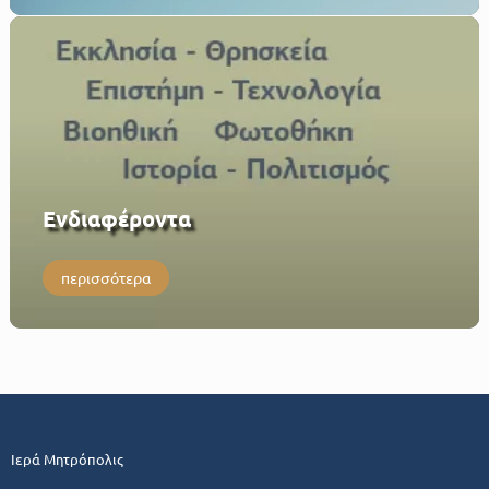
Eνδιαφέροντα
περισσότερα
Ιερά Μητρόπολις