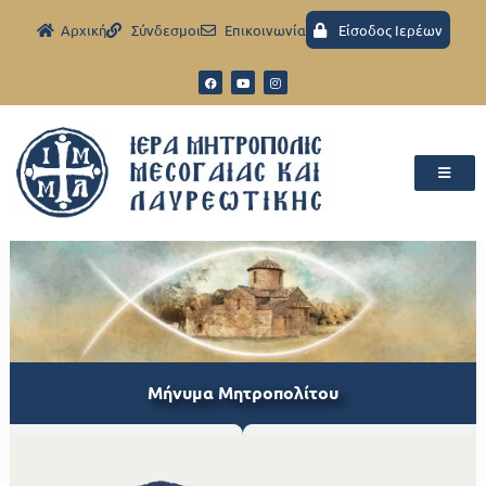
Aρχική
Σύνδεσμοι
Eπικοινωνία
Είσοδος Ιερέων
Μήνυμα Μητροπολίτου