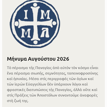
Μήνυμα Αυγούστου 2026
Τὸ πέρασμα τῆς Παναγίας ἀπὸ αὐτὸν τὸν κόσμο εἶναι
ἕνα πέρασμα σιωπῆς, σεμνότητας, ταπεινοφροσύνης
καὶ ἡσυχίας. Μέσα στίς περιγραφές τῶν ἁγίων καί
τῶν ἱερῶν Εὐαγγελίων δὲν ὑπάρχουν λόγοι καὶ
φραστικές διατυπώσεις τῆς Παναγίας, ἀλλὰ οὔτε καὶ
στίς Πράξεις τῶν Ἀποστόλων συναντοῦμε ἀναφορὲς
στὴ ζωή της.