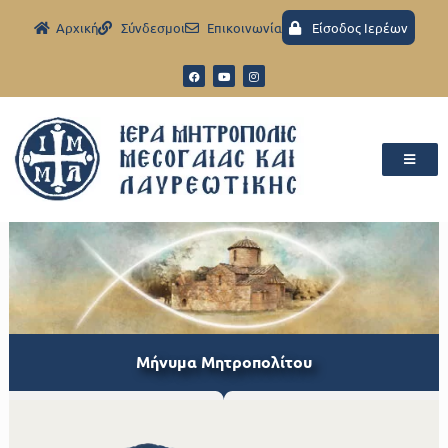
Aρχική
Σύνδεσμοι
Eπικοινωνία
Είσοδος Ιερέων
Μήνυμα Μητροπολίτου