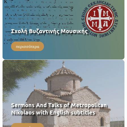
Σχολή Βυζαντινής Μουσικής
περισσότερα
Sermons And Talks of Metropolitan
Nikolaos with English subtitles