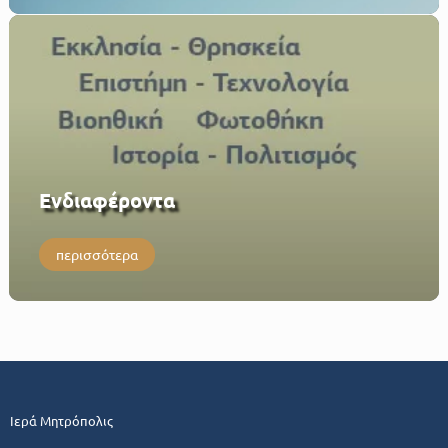
Eνδιαφέροντα
περισσότερα
Ιερά Μητρόπολις