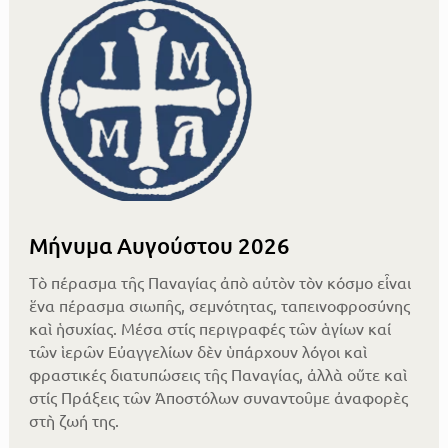
Μήνυμα Αυγούστου 2026
Τὸ πέρασμα τῆς Παναγίας ἀπὸ αὐτὸν τὸν κόσμο εἶναι
ἕνα πέρασμα σιωπῆς, σεμνότητας, ταπεινοφροσύνης
καὶ ἡσυχίας. Μέσα στίς περιγραφές τῶν ἁγίων καί
τῶν ἱερῶν Εὐαγγελίων δὲν ὑπάρχουν λόγοι καὶ
φραστικές διατυπώσεις τῆς Παναγίας, ἀλλὰ οὔτε καὶ
στίς Πράξεις τῶν Ἀποστόλων συναντοῦμε ἀναφορὲς
στὴ ζωή της.