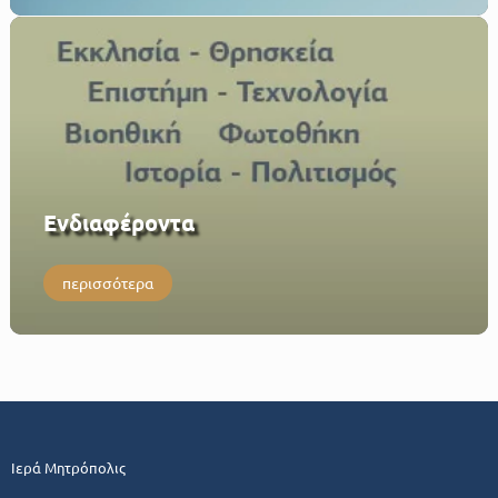
Eνδιαφέροντα
περισσότερα
Ιερά Μητρόπολις