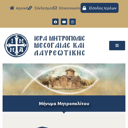
Aρχική
Σύνδεσμοι
Eπικοινωνία
Είσοδος Ιερέων
Μήνυμα Μητροπολίτου