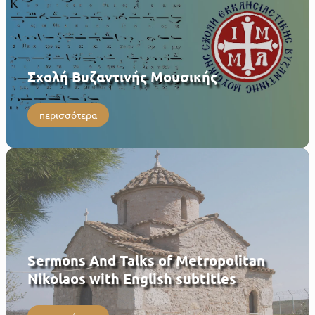
Σχολή Βυζαντινής Μουσικής
περισσότερα
Sermons And Talks of Metropolitan
Nikolaos with English subtitles