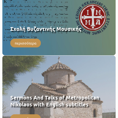
Σχολή Βυζαντινής Μουσικής
περισσότερα
Sermons And Talks of Metropolitan
Nikolaos with English subtitles