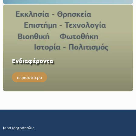
Eνδιαφέροντα
περισσότερα
Ιερά Μητρόπολις