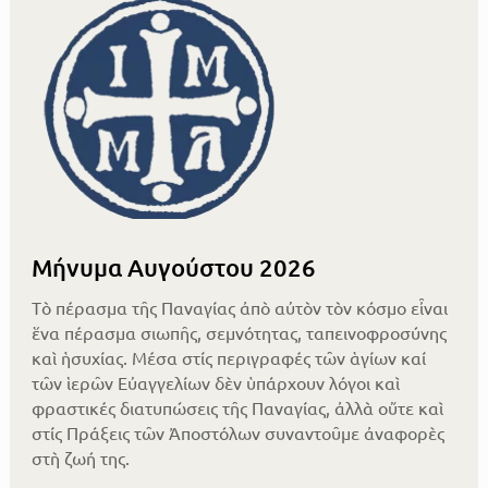
Μήνυμα Αυγούστου 2026
Τὸ πέρασμα τῆς Παναγίας ἀπὸ αὐτὸν τὸν κόσμο εἶναι
ἕνα πέρασμα σιωπῆς, σεμνότητας, ταπεινοφροσύνης
καὶ ἡσυχίας. Μέσα στίς περιγραφές τῶν ἁγίων καί
τῶν ἱερῶν Εὐαγγελίων δὲν ὑπάρχουν λόγοι καὶ
φραστικές διατυπώσεις τῆς Παναγίας, ἀλλὰ οὔτε καὶ
στίς Πράξεις τῶν Ἀποστόλων συναντοῦμε ἀναφορὲς
στὴ ζωή της.