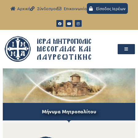
Aρχική
Σύνδεσμοι
Eπικοινωνία
Είσοδος Ιερέων
Μήνυμα Μητροπολίτου