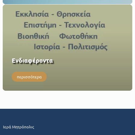
Eνδιαφέροντα
περισσότερα
Ιερά Μητρόπολις