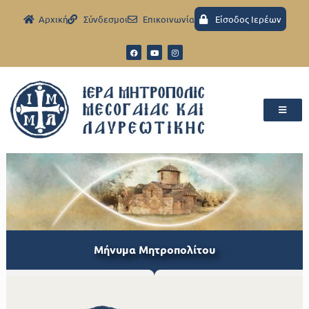
Aρχική
Σύνδεσμοι
Eπικοινωνία
Είσοδος Ιερέων
Μήνυμα Μητροπολίτου