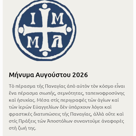
Μήνυμα Αυγούστου 2026
Τὸ πέρασμα τῆς Παναγίας ἀπὸ αὐτὸν τὸν κόσμο εἶναι
ἕνα πέρασμα σιωπῆς, σεμνότητας, ταπεινοφροσύνης
καὶ ἡσυχίας. Μέσα στίς περιγραφές τῶν ἁγίων καί
τῶν ἱερῶν Εὐαγγελίων δὲν ὑπάρχουν λόγοι καὶ
φραστικές διατυπώσεις τῆς Παναγίας, ἀλλὰ οὔτε καὶ
στίς Πράξεις τῶν Ἀποστόλων συναντοῦμε ἀναφορὲς
στὴ ζωή της.