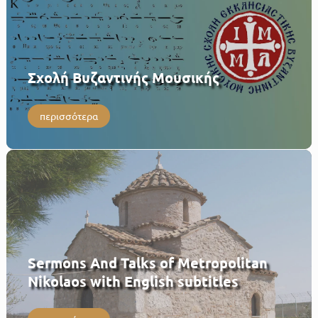
Σχολή Βυζαντινής Μουσικής
περισσότερα
Sermons And Talks of Metropolitan
Nikolaos with English subtitles