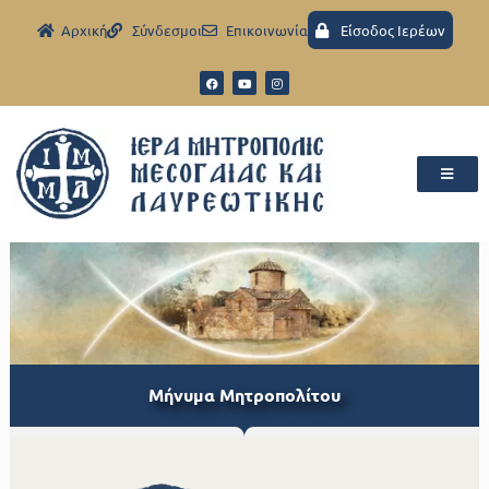
Aρχική
Σύνδεσμοι
Eπικοινωνία
Είσοδος Ιερέων
Μήνυμα Μητροπολίτου