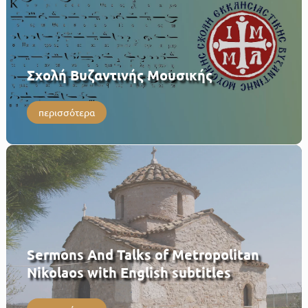
Σχολή Βυζαντινής Μουσικής
περισσότερα
Sermons And Talks of Metropolitan
Nikolaos with English subtitles