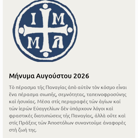
Μήνυμα Αυγούστου 2026
Τὸ πέρασμα τῆς Παναγίας ἀπὸ αὐτὸν τὸν κόσμο εἶναι
ἕνα πέρασμα σιωπῆς, σεμνότητας, ταπεινοφροσύνης
καὶ ἡσυχίας. Μέσα στίς περιγραφές τῶν ἁγίων καί
τῶν ἱερῶν Εὐαγγελίων δὲν ὑπάρχουν λόγοι καὶ
φραστικές διατυπώσεις τῆς Παναγίας, ἀλλὰ οὔτε καὶ
στίς Πράξεις τῶν Ἀποστόλων συναντοῦμε ἀναφορὲς
στὴ ζωή της.