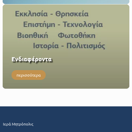
Eνδιαφέροντα
περισσότερα
Ιερά Μητρόπολις