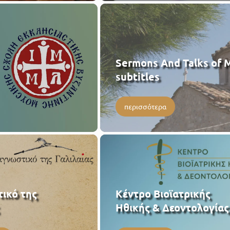
Sermons And Talks of M
subtitles
περισσότερα
ικό της
Κέντρο Βιοϊατρικής
Ηθικής & Δεοντολογίας