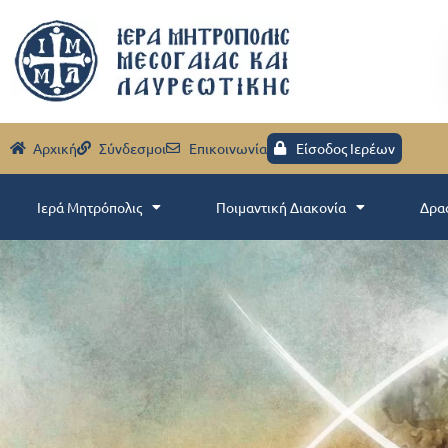
Aρχική
Σύνδεσμοι
Eπικοινωνία
Είσοδος Ιερέων
Ιερά Μητρόπολις
Ποιμαντική Διακονία
Δρα