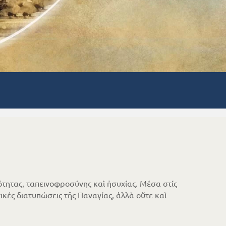
τητας, ταπεινοφροσύνης καὶ ἡσυχίας. Μέσα στίς
κές διατυπώσεις τῆς Παναγίας, ἀλλὰ οὔτε καὶ