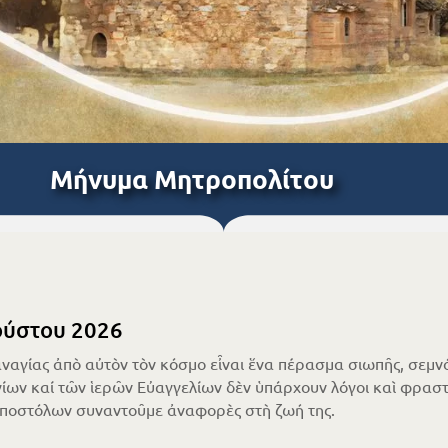
Μήνυμα Μητροπολίτου
ύστου 2026
ναγίας ἀπὸ αὐτὸν τὸν κόσμο εἶναι ἕνα πέρασμα σιωπῆς, σεμνό
ίων καί τῶν ἱερῶν Εὐαγγελίων δὲν ὑπάρχουν λόγοι καὶ φραστι
Ἀποστόλων συναντοῦμε ἀναφορὲς στὴ ζωή της.