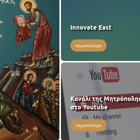
Innovate East
περισσότερα
Κανάλι της Μητρόπολη
στο Youtube
περισσότερα