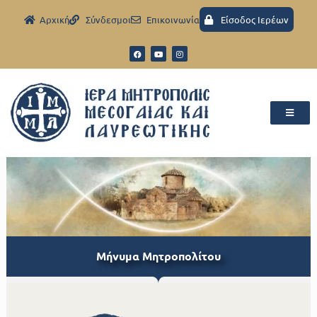
Aρχική
Σύνδεσμοι
Eπικοινωνία
Είσοδος Ιερέων
Μήνυμα Μητροπολίτου