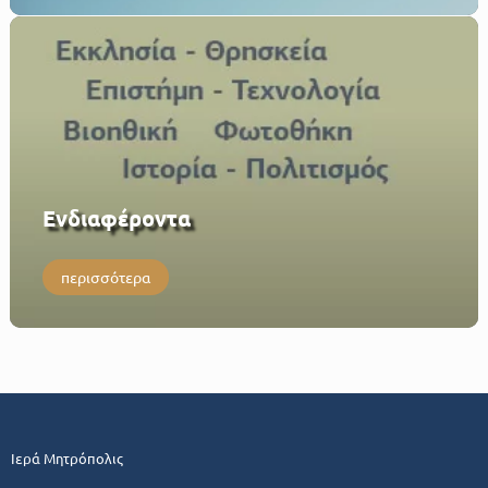
Eνδιαφέροντα
περισσότερα
Ιερά Μητρόπολις