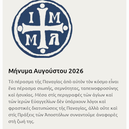
Μήνυμα Αυγούστου 2026
Τὸ πέρασμα τῆς Παναγίας ἀπὸ αὐτὸν τὸν κόσμο εἶναι
ἕνα πέρασμα σιωπῆς, σεμνότητας, ταπεινοφροσύνης
καὶ ἡσυχίας. Μέσα στίς περιγραφές τῶν ἁγίων καί
τῶν ἱερῶν Εὐαγγελίων δὲν ὑπάρχουν λόγοι καὶ
φραστικές διατυπώσεις τῆς Παναγίας, ἀλλὰ οὔτε καὶ
στίς Πράξεις τῶν Ἀποστόλων συναντοῦμε ἀναφορὲς
στὴ ζωή της.