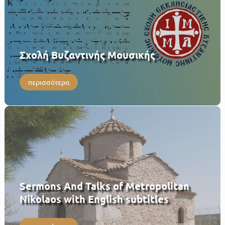
Σχολή Βυζαντινής Μουσικής
περισσότερα
Sermons And Talks of Metropolitan
Nikolaos with English subtitles