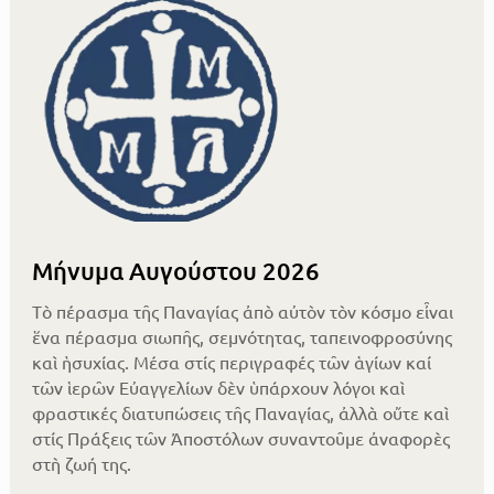
Μήνυμα Αυγούστου 2026
Τὸ πέρασμα τῆς Παναγίας ἀπὸ αὐτὸν τὸν κόσμο εἶναι
ἕνα πέρασμα σιωπῆς, σεμνότητας, ταπεινοφροσύνης
καὶ ἡσυχίας. Μέσα στίς περιγραφές τῶν ἁγίων καί
τῶν ἱερῶν Εὐαγγελίων δὲν ὑπάρχουν λόγοι καὶ
φραστικές διατυπώσεις τῆς Παναγίας, ἀλλὰ οὔτε καὶ
στίς Πράξεις τῶν Ἀποστόλων συναντοῦμε ἀναφορὲς
στὴ ζωή της.