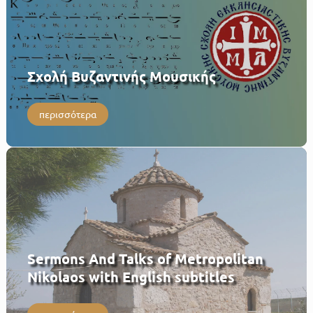
Σχολή Βυζαντινής Μουσικής
περισσότερα
Sermons And Talks of Metropolitan
Nikolaos with English subtitles