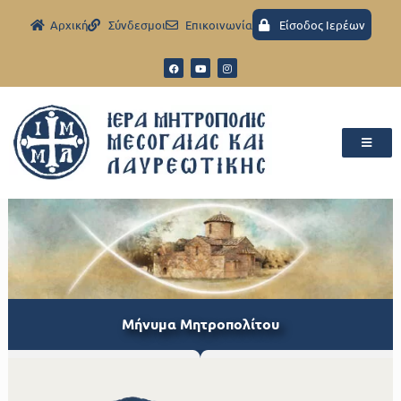
Aρχική
Σύνδεσμοι
Eπικοινωνία
Είσοδος Ιερέων
Μήνυμα Μητροπολίτου