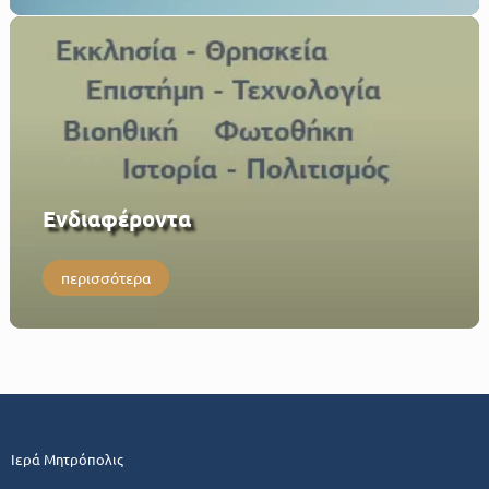
Eνδιαφέροντα
περισσότερα
Ιερά Μητρόπολις