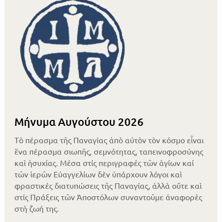
Μήνυμα Αυγούστου 2026
Τὸ πέρασμα τῆς Παναγίας ἀπὸ αὐτὸν τὸν κόσμο εἶναι
ἕνα πέρασμα σιωπῆς, σεμνότητας, ταπεινοφροσύνης
καὶ ἡσυχίας. Μέσα στίς περιγραφές τῶν ἁγίων καί
τῶν ἱερῶν Εὐαγγελίων δὲν ὑπάρχουν λόγοι καὶ
φραστικές διατυπώσεις τῆς Παναγίας, ἀλλὰ οὔτε καὶ
στίς Πράξεις τῶν Ἀποστόλων συναντοῦμε ἀναφορὲς
στὴ ζωή της.