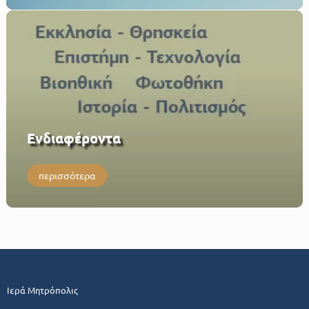
Eνδιαφέροντα
περισσότερα
Ιερά Μητρόπολις