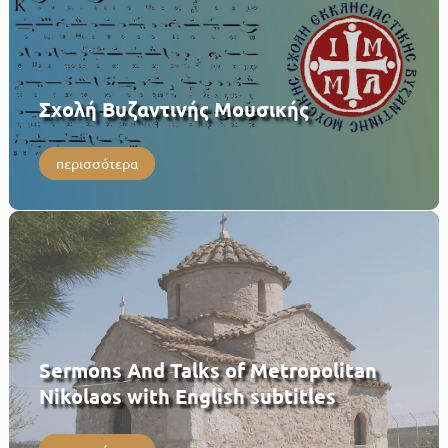
Σχολή Βυζαντινής Μουσικής
περισσότερα
Sermons And Talks of Metropolitan
Nikolaos with English subtitles