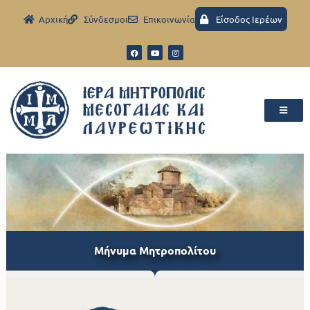
Aρχική
Σύνδεσμοι
Eπικοινωνία
Είσοδος Ιερέων
Μήνυμα Μητροπολίτου