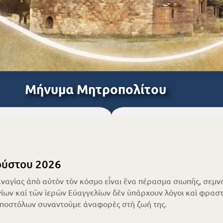
Μήνυμα Μητροπολίτου
ύστου 2026
ναγίας ἀπὸ αὐτὸν τὸν κόσμο εἶναι ἕνα πέρασμα σιωπῆς, σεμνό
ίων καί τῶν ἱερῶν Εὐαγγελίων δὲν ὑπάρχουν λόγοι καὶ φραστι
Ἀποστόλων συναντοῦμε ἀναφορὲς στὴ ζωή της.