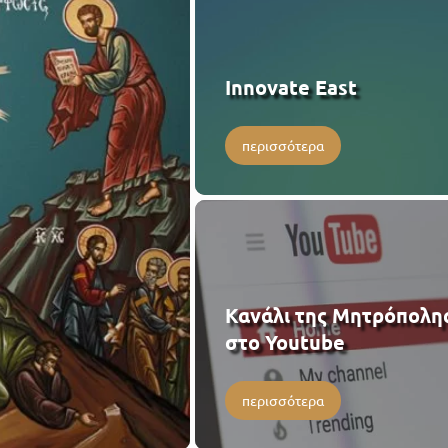
Innovate East
περισσότερα
Κανάλι της Μητρόπολη
στο Youtube
περισσότερα