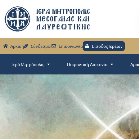
Aρχική
Σύνδεσμοι
Eπικοινωνία
Είσοδος Ιερέων
Ιερά Μητρόπολις
Ποιμαντική Διακονία
Δρα