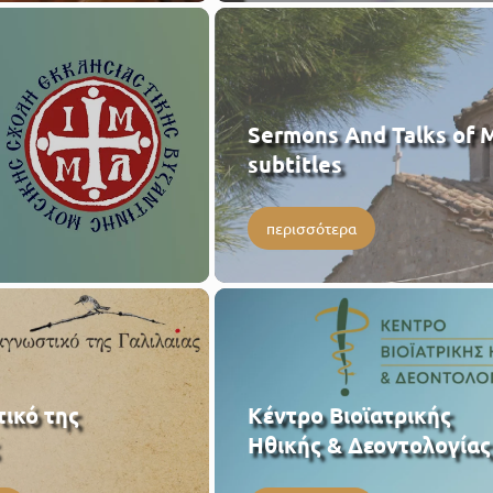
Sermons And Talks of M
subtitles
περισσότερα
ικό της
Κέντρο Βιοϊατρικής
Ηθικής & Δεοντολογίας