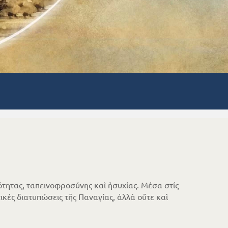
τητας, ταπεινοφροσύνης καὶ ἡσυχίας. Μέσα στίς
κές διατυπώσεις τῆς Παναγίας, ἀλλὰ οὔτε καὶ