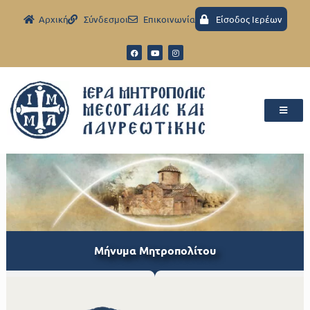
Aρχική
Σύνδεσμοι
Eπικοινωνία
Είσοδος Ιερέων
Μήνυμα Μητροπολίτου