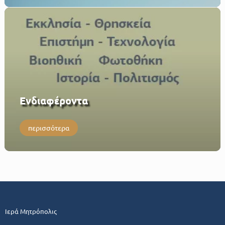
Eνδιαφέροντα
περισσότερα
Ιερά Μητρόπολις