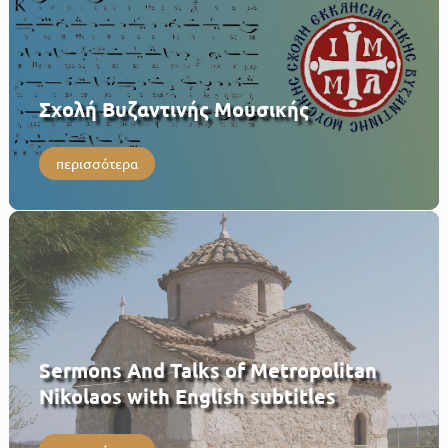
Σχολή Βυζαντινής Μουσικής
περισσότερα
Sermons And Talks of Metropolitan
Nikolaos with English subtitles