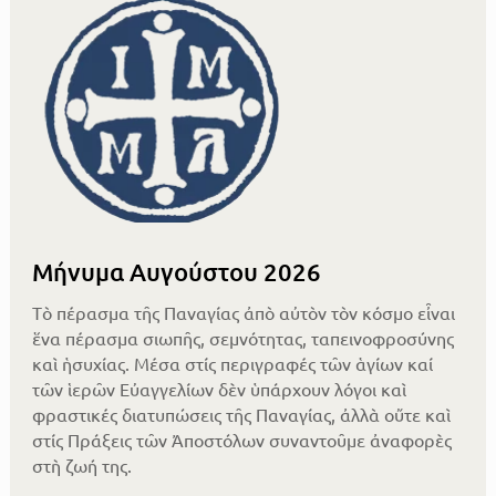
Μήνυμα Αυγούστου 2026
Τὸ πέρασμα τῆς Παναγίας ἀπὸ αὐτὸν τὸν κόσμο εἶναι
ἕνα πέρασμα σιωπῆς, σεμνότητας, ταπεινοφροσύνης
καὶ ἡσυχίας. Μέσα στίς περιγραφές τῶν ἁγίων καί
τῶν ἱερῶν Εὐαγγελίων δὲν ὑπάρχουν λόγοι καὶ
φραστικές διατυπώσεις τῆς Παναγίας, ἀλλὰ οὔτε καὶ
στίς Πράξεις τῶν Ἀποστόλων συναντοῦμε ἀναφορὲς
στὴ ζωή της.