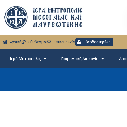
Aρχική
Σύνδεσμοι
Eπικοινωνία
Είσοδος Ιερέων
Ιερά Μητρόπολις
Ποιμαντική Διακονία
Δρα