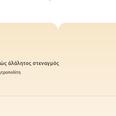
ὴ ὡς ἀλάλητος στεναγμὸς
ητροπολίτη