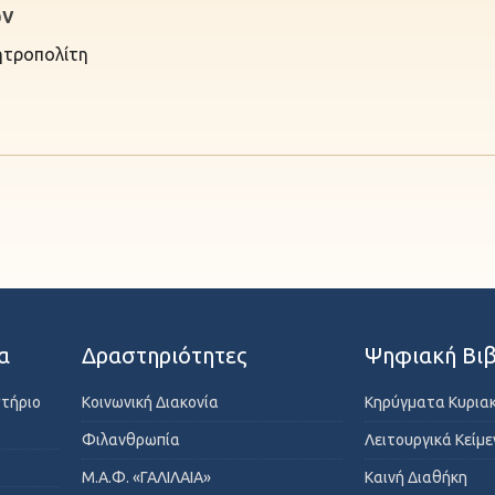
ῶν
ητροπολίτη
α
Δραστηριότητες
Ψηφιακή Βιβ
στήριο
Κοινωνική Διακονία
Κηρύγματα Κυρια
Φιλανθρωπία
Λειτουργικά Κείμ
Μ.Α.Φ. «ΓΑΛΙΛΑΙΑ»
Καινή Διαθήκη