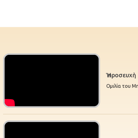
Ἡ προσευχ
Ομιλία του Μ