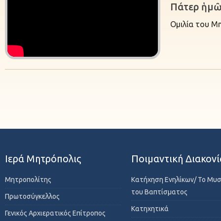
Πάτερ ἡμ
Ομιλία του Μ
Ιερά Μητρόπολις
Ποιμαντική Διακονί
Μητροπολίτης
Κατήχηση Ενηλίκων/ Το Μυ
του Βαπτίσματος
Πρωτοσύγκελλος
Κατηχητικά
Γενικός Αρχιερατικός Επίτροπος