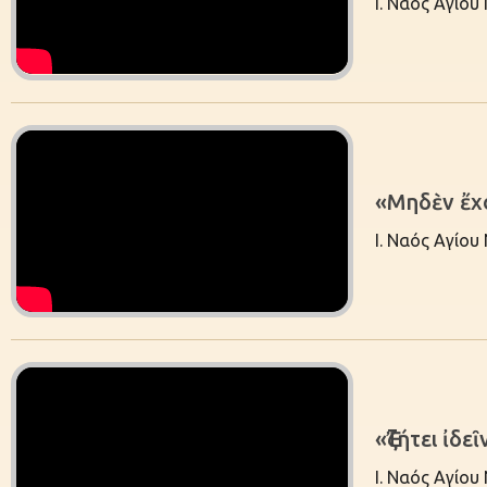
Ι. Ναός Αγίου
«Mηδὲν ἔχ
Ι. Ναός Αγίου
«Ἐζήτει ἰδε
Ι. Ναός Αγίου