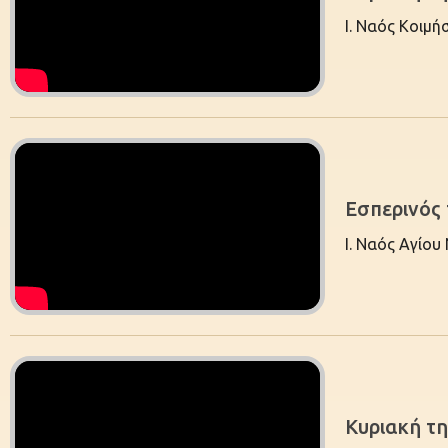
Ι. Ναός Κοιμ
Εσπερινός
Ι. Ναός Αγίου
Κυριακή τ