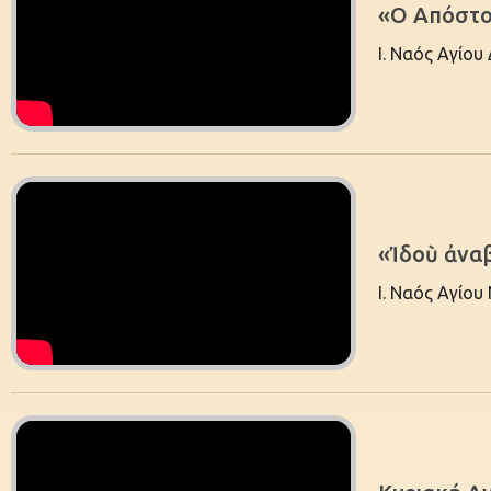
«Ο Απόστολ
Ι. Ναός Αγίου
«Ἰδοὺ ἀνα
Ι. Ναός Αγίου