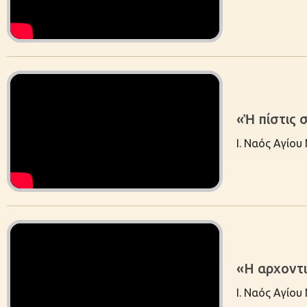
«Ἡ πίστις 
Ι. Ναός Αγίου
«H αρχοντ
Ι. Ναός Αγίου