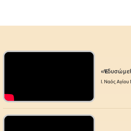
«Ἐνδυσώμε
Ι. Ναός Αγίο