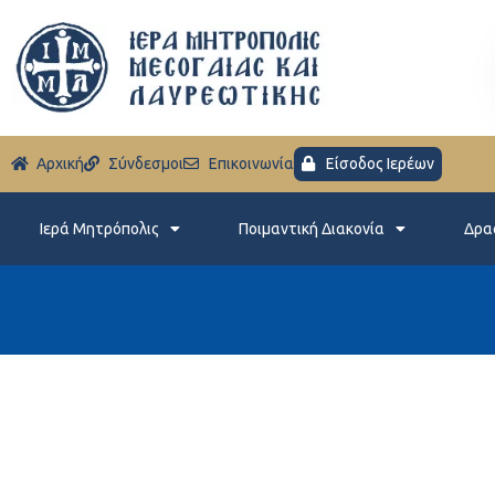
Aρχική
Σύνδεσμοι
Eπικοινωνία
Είσοδος Ιερέων
Ιερά Μητρόπολις
Ποιμαντική Διακονία
Δρα