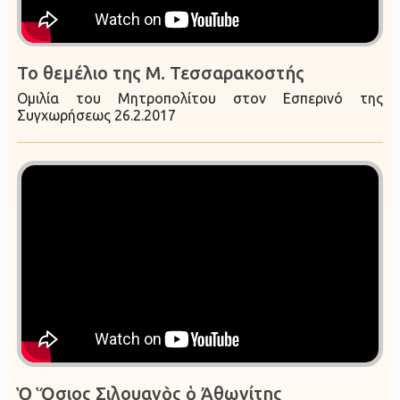
Το θεμέλιο της Μ. Τεσσαρακοστής
Ομιλία του Μητροπολίτου στον Εσπερινό της
Συγχωρήσεως 26.2.2017
Ὁ Ὅσιος Σιλουανὸς ὁ Ἀθωνίτης