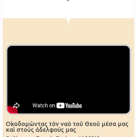
Οἰκοδομῶντας τὸν ναὸ τοῦ Θεοῦ μέσα μας
καὶ στοὺς ἀδελφούς μας