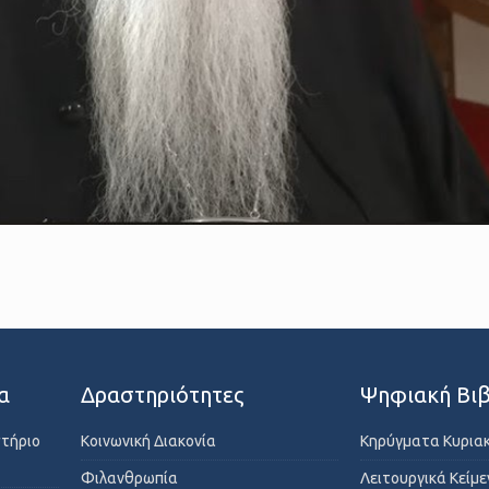
α
Δραστηριότητες
Ψηφιακή Βιβ
στήριο
Κοινωνική Διακονία
Κηρύγματα Κυρια
Φιλανθρωπία
Λειτουργικά Κείμ