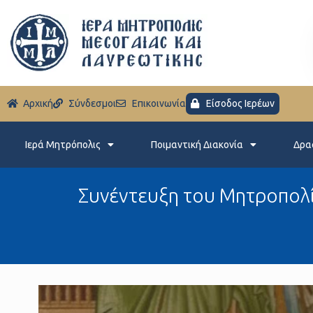
Aρχική
Σύνδεσμοι
Eπικοινωνία
Είσοδος Ιερέων
Ιερά Μητρόπολις
Ποιμαντική Διακονία
Δρα
Συνέντευξη του Μητροπολί