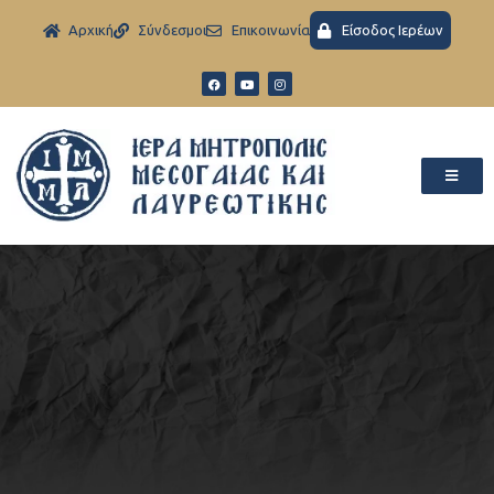
Aρχική
Σύνδεσμοι
Eπικοινωνία
Είσοδος Ιερέων