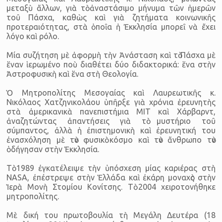
μεταξὺ ἄλλων, γιὰ τὸ ἀναστάσιμο μήνυμα τῶν ἡμερῶν
τοῦ Πάσχα, καθὼς καὶ γιὰ ζητήματα κοινωνικῆς
προτεραιότητας, στὰ ὁποῖα ἡ Ἐκκλησία μπορεῖ νὰ ἔχει
λόγο καὶ ρόλο.
Μία συζήτηση μὲ ἀφορμὴ τὴν Ἀνάσταση καὶ τὸ Πάσχα μὲ
ἕναν ἱερωμένο ποὺ διαθέτει δύο διδακτορικά: ἕνα στὴν
Ἀστροφυσικὴ καὶ ἕνα στὴ Θεολογία.
Ὁ Μητροπολίτης Μεσογαίας καὶ Λαυρεωτικῆς κ.
Νικόλαος Χατζηνικολάου ὑπῆρξε γιὰ χρόνια ἐρευνητὴς
στὰ ἀμερικανικὰ πανεπιστήμια MIT καὶ Χάρβαρντ,
ἀναζητώντας ἀπαντήσεις γιὰ τὸ μυστήριο τοῦ
σύμπαντος, ἀλλὰ ἡ ἐπιστημονικὴ καὶ ἐρευνητική του
ἐνασχόληση μὲ τὸν φυσικὸ κόσμο καὶ τὸν ἄνθρωπο τὸν
ὁδήγησαν στὴν Ἐκκλησία.
Τὸ 1989 ἐγκατέλειψε τὴν ὑπόσχεση μίας καριέρας στὴ
NASA, ἐπέστρεψε στὴν Ἑλλάδα καὶ ἐκάρη μοναχὸς στὴν
Ἱερὰ Μονὴ Στομίου Κονίτσης. Τὸ 2004 χειροτονήθηκε
μητροπολίτης.
Μὲ δική του πρωτοβουλία τὴ Μεγάλη Δευτέρα (18