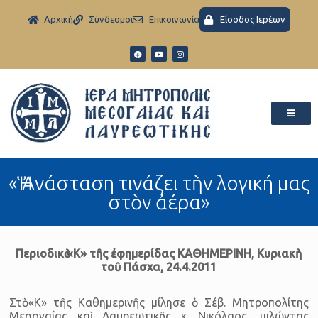
Aρχική
Σύνδεσμοι
Eπικοινωνία
Είσοδος Ιερέων
«Ἡ Ἀνάσταση τινάζει τὴν λογική μας
στὸν ἀέρα»
Περιοδικὸ «Κ» τῆς ἐφημερίδας ΚΑΘΗΜΕΡΙΝΗ, Κυριακὴ
τοῦ Πάσχα, 24.4.2011
Στὸ «Κ» τῆς Καθημερινῆς μίλησε ὁ Σέβ. Μητροπολίτης
Μεσογαίας καὶ Λαυρεωτικῆς κ. Νικόλαος, μιλώντας