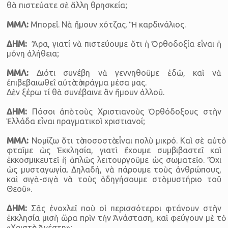
θὰ πιστεύατε σὲ ἄλλη θρησκεία;
ΜΜΛ:
Μπορεῖ. Νὰ ἤμουν χότζας. Ἢ καρδινάλιος.
ΔΗΜ:
Ἄρα, γιατί νὰ πιστεύουμε ὅτι ἡ Ὀρθοδοξία εἶναι ἡ
μόνη ἀλήθεια;
ΜΜΛ:
Διότι συνέβη νὰ γεννηθοῦμε ἐδῶ, καὶ νὰ
ἐπιβεβαιωθεῖ αὐτὸ τὸ πράγμα μέσα μας.
Δὲν ξέρω τί θὰ συνέβαινε ἂν ἤμουν ἀλλοῦ.
ΔΗΜ:
Πόσοι ἀπὸ τοὺς Χριστιανοὺς Ὀρθόδοξους στὴν
Ἑλλάδα εἶναι πραγματικοὶ χριστιανοί;
ΜΜΛ:
Νομίζω ὅτι τὸ ποσοστὸ εἶναι πολὺ μικρό. Καὶ σὲ αὐτὸ
φταῖμε ὡς Ἐκκλησία, γιατὶ ἔχουμε συμβιβαστεῖ καὶ
ἐκκοσμικευτεῖ ἢ ἁπλῶς λειτουργοῦμε ὡς σωματεῖο. Ὄχι
ὡς μυσταγωγία. Δηλαδή, νὰ πάρουμε τοὺς ἀνθρώπους,
καὶ σιγὰ-σιγὰ νὰ τοὺς ὁδηγήσουμε στὸ μυστήριο τοῦ
Θεοῦ».
ΔΗΜ:
Σᾶς ἐνοχλεῖ ποὺ οἱ περισσότεροι φτάνουν στὴν
ἐκκλησία μισὴ ὥρα πρὶν τὴν Ἀνάσταση, καὶ φεύγουν μὲ τὸ
«Χριστὸς Ἀνέστη»;