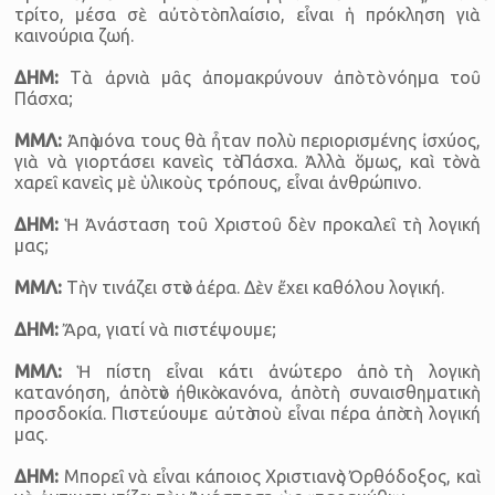
τρίτο, μέσα σὲ αὐτὸ τὸ πλαίσιο, εἶναι ἡ πρόκληση γιὰ
καινούρια ζωή.
ΔΗΜ:
Τὰ ἀρνιὰ μᾶς ἀπομακρύνουν ἀπὸ τὸ νόημα τοῦ
Πάσχα;
ΜΜΛ:
Ἀπὸ μόνα τους θὰ ἦταν πολὺ περιορισμένης ἰσχύος,
γιὰ νὰ γιορτάσει κανεὶς τὸ Πάσχα. Ἀλλὰ ὅμως, καὶ τὸ νὰ
χαρεῖ κανεὶς μὲ ὑλικοὺς τρόπους, εἶναι ἀνθρώπινο.
ΔΗΜ:
Ἡ Ἀνάσταση τοῦ Χριστοῦ δὲν προκαλεῖ τὴ λογική
μας;
ΜΜΛ:
Τὴν τινάζει στὸν ἀέρα. Δὲν ἔχει καθόλου λογική.
ΔΗΜ:
Ἄρα, γιατί νὰ πιστέψουμε;
ΜΜΛ:
Ἡ πίστη εἶναι κάτι ἀνώτερο ἀπὸ τὴ λογικὴ
κατανόηση, ἀπὸ τὸν ἠθικὸ κανόνα, ἀπὸ τὴ συναισθηματικὴ
προσδοκία. Πιστεύουμε αὐτὸ ποὺ εἶναι πέρα ἀπὸ τὴ λογική
μας.
ΔΗΜ:
Μπορεῖ νὰ εἶναι κάποιος Χριστιανὸς Ὀρθόδοξος, καὶ