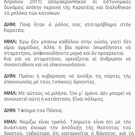
Ἀπριλίου 2011) ἀπομακρύνθηκαν οἱ ἀστυνομικὲς
δυνάμεις ἀπὸ τὴν περιοχὴ τῆς Κερατέας καὶ διαλύθηκαν
τὰ μπλόκα τῶν κατοίκων.
ΔΗΜ:
Ποιὸς ἦταν ὁ ρόλος σας στὸ πρόβλημα στὴν
Κερατέα;
ΜΜΛ:
Ἐγὼ δὲν μπαίνω καθόλου στὴν οὐσία, γιατὶ δὲν
εἶμαι ἁρμόδιος. Ἀλλὰ ἡ βία πρέπει ὁπωσδήποτε νὰ
σταματήσει, ἀπὸ ὁποιαδήποτε μεριὰ καὶ ἂν προέρχεται.
Καὶ γιὰ νὰ σταματήσει, χρειάζεται οἱ ἄνθρωποι νὰ
συναντηθοῦν καὶ νὰ ἐπικοινωνήσουν.
ΔΗΜ:
Πρέπει ἡ κυβέρνηση νὰ ἀνοίξει τὶς πόρτες τῆς
ἐπικοινωνίας μὲ τοὺς τοπικοὺς ἄρχοντες.
ΜΜΛ:
Μὲ αὐτοὺς νὰ μιλήσει. Ὄχι μ᾿ ἐμένα. Δὲν μπορεῖ νὰ
συνεχιστεῖ αὐτὴ ἡ κατάσταση. Εἶναι πόλεμος.
ΔΗΜ:
Τὸ νόημα τοῦ Πάσχα;
ΜΜΛ:
Νομίζω εἶναι τριπλό. Τὸ πρῶτο εἶναι ὅτι μὲ τὴν
Ἀνάσταση ἔχουμε τὴν ἀπόδειξη τῆς θεότητας τοῦ
Χριστοῦ, τὸ δεύτερο ὅτι καταργεῖται ὁ θάνατος, καὶ τὸ