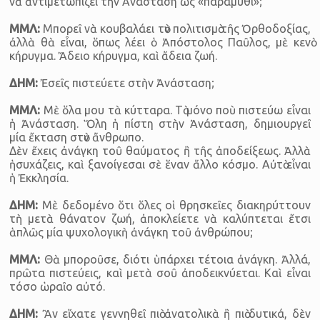
νὰ ἀντιμετωπίζει τὴν Ἀνάσταση ὡς «παραμύθι»;
ΜΜΛ:
Μπορεῖ νὰ κουβαλάει τὸν πολιτισμὸ τῆς Ὀρθοδοξίας,
ἀλλὰ θὰ εἶναι, ὅπως λέει ὁ Ἀπόστολος Παῦλος, μὲ κενὸ
κήρυγμα. Ἄδειο κήρυγμα, καὶ ἄδεια ζωή.
ΔΗΜ:
Ἐσεῖς πιστεύετε στὴν Ἀνάσταση;
ΜΜΛ:
Μὲ ὅλα μου τὰ κύτταρα. Τὸ μόνο ποὺ πιστεύω εἶναι
ἡ Ἀνάσταση. Ὅλη ἡ πίστη στὴν Ἀνάσταση, δημιουργεῖ
μία ἔκταση στὸν ἄνθρωπο.
Δὲν ἔχεις ἀνάγκη τοῦ θαύματος ἢ τῆς ἀποδείξεως. Ἀλλὰ
ἡσυχάζεις, καὶ ξανοίγεσαι σὲ ἕναν ἄλλο κόσμο. Αὐτὸ εἶναι
ἡ Ἐκκλησία.
ΔΗΜ:
Μὲ δεδομένο ὅτι ὅλες οἱ θρησκεῖες διακηρύττουν
τὴ μετὰ θάνατον ζωή, ἀποκλείετε νὰ καλύπτεται ἔτσι
ἁπλῶς μία ψυχολογικὴ ἀνάγκη τοῦ ἀνθρώπου;
ΜΜΛ:
Θὰ μποροῦσε, διότι ὑπάρχει τέτοια ἀνάγκη. Ἀλλά,
πρῶτα πιστεύεις, καὶ μετὰ σοῦ ἀποδεικνύεται. Καὶ εἶναι
τόσο ὡραῖο αὐτό.
ΔΗΜ:
Ἂν εἴχατε γεννηθεῖ πιὸ ἀνατολικὰ ἢ πιὸ δυτικά, δὲν