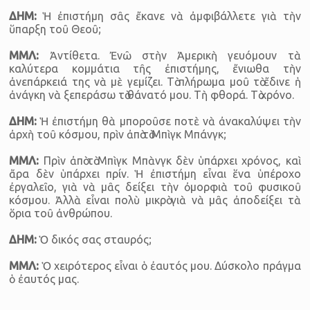
ΔΗΜ:
Ἡ ἐπιστήμη σᾶς ἔκανε νὰ ἀμφιβάλλετε γιὰ τὴν
ὕπαρξη τοῦ Θεοῦ;
ΜΜΛ:
Ἀντίθετα. Ἐνῶ στὴν Ἀμερικὴ γευόμουν τὰ
καλύτερα κομμάτια τῆς ἐπιστήμης, ἔνιωθα τὴν
ἀνεπάρκειά της νὰ μὲ γεμίζει. Τὸ πλήρωμα μοῦ τὸ ἔδινε ἡ
ἀνάγκη νὰ ξεπεράσω τὸ θάνατό μου. Τὴ φθορά. Τὸ χρόνο.
ΔΗΜ:
Ἡ ἐπιστήμη θὰ μποροῦσε ποτὲ νὰ ἀνακαλύψει τὴν
ἀρχὴ τοῦ κόσμου, πρὶν ἀπὸ τὸ Μπὶγκ Μπάνγκ;
ΜΜΛ:
Πρὶν ἀπὸ τὸ Μπὶγκ Μπὰνγκ δὲν ὑπάρχει χρόνος, καὶ
ἄρα δὲν ὑπάρχει πρίν. Ἡ ἐπιστήμη εἶναι ἕνα ὑπέροχο
ἐργαλεῖο, γιὰ νὰ μᾶς δείξει τὴν ὀμορφιὰ τοῦ φυσικοῦ
κόσμου. Ἀλλὰ εἶναι πολὺ μικρὸ γιὰ νὰ μᾶς ἀποδείξει τὰ
ὅρια τοῦ ἀνθρώπου.
ΔΗΜ:
Ὁ δικός σας σταυρός;
ΜΜΛ:
Ὁ χειρότερος εἶναι ὁ ἐαυτός μου. Δύσκολο πράγμα
ὁ ἐαυτός μας.