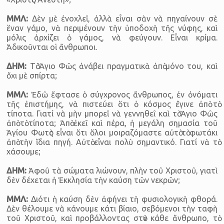
ΜΜΛ:
Δὲν μὲ ἐνοχλεῖ, ἀλλὰ εἶναι σὰν νὰ πηγαίνουν σὲ
ἕναν γάμο, νὰ περιμένουν τὴν ὑποδοχὴ τῆς νύφης, καὶ
μόλις ἀρχίζει ὁ γάμος, νὰ φεύγουν. Εἶναι κρίμα.
Ἀδικοῦνται οἱ ἄνθρωποι.
ΔΗΜ:
Τὸ Ἅγιο Φῶς ἀνάβει πραγματικὰ ἀπὸ μόνο του, καὶ
ὄχι μὲ σπίρτα;
ΜΜΛ:
Ἐδῶ ἔφτασε ὁ σύγχρονος ἄνθρωπος, ἐν ὀνόματι
τῆς ἐπιστήμης, νὰ πιστεύει ὅτι ὁ κόσμος ἔγινε ἀπὸ τὸ
τίποτα. Γιατί νὰ μὴν μπορεῖ νὰ γεννηθεῖ καὶ τὸ Ἅγιο Φῶς
ἀπὸ τὸ τίποτα; Ἀπὸ ἐκεῖ καὶ πέρα, ἡ μεγάλη σημασία τοῦ
Ἁγίου Φωτὸς εἶναι ὅτι ὅλοι μοιραζόμαστε αὐτὸ τὸ φωτάκι
ἀπὸ τὴν ἴδια πηγή. Αὐτὸ εἶναι πολὺ σημαντικό. Γιατί νὰ τὸ
χάσουμε;
ΔΗΜ:
Ἀφοῦ τὰ σώματα λιώνουν, πλὴν τοῦ Χριστοῦ, γιατὶ
δὲν δέχεται ἡ Ἐκκλησία τὴν καύση τῶν νεκρῶν;
ΜΜΛ:
Διότι ἡ καύση δὲν ἀφήνει τὴ φυσιολογικὴ φθορά.
Δὲν θέλουμε νὰ κάνουμε κάτι βίαιο, σεβόμενοι τὴν ταφὴ
τοῦ Χριστοῦ, καὶ προβάλλοντας στὸν κάθε ἄνθρωπο, τὸ