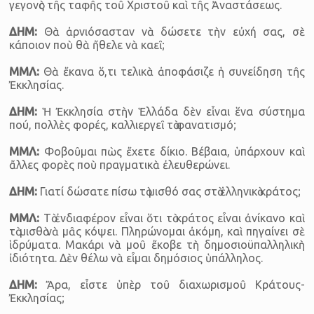
γεγονὸς τῆς ταφῆς τοῦ Χριστοῦ καὶ τῆς Ἀναστάσεως.
ΔΗΜ:
Θὰ ἀρνιόσασταν νὰ δώσετε τὴν εὐχή σας, σὲ
κάποιον ποὺ θὰ ἤθελε νὰ καεῖ;
ΜΜΛ:
Θὰ ἔκανα ὅ,τι τελικὰ ἀποφάσιζε ἡ συνείδηση τῆς
Ἐκκλησίας.
ΔΗΜ:
Ἡ Ἐκκλησία στὴν Ἑλλάδα δὲν εἶναι ἕνα σύστημα
πού, πολλὲς φορές, καλλιεργεῖ τὸ φανατισμό;
ΜΜΛ:
Φοβοῦμαι πὼς ἔχετε δίκιο. Βέβαια, ὑπάρχουν καὶ
ἄλλες φορὲς ποὺ πραγματικὰ ἐλευθερώνει.
ΔΗΜ:
Γιατί δώσατε πίσω τὸ μισθό σας στὸ ἑλληνικὸ κράτος;
ΜΜΛ:
Τὸ ἐνδιαφέρον εἶναι ὅτι τὸ κράτος εἶναι ἀνίκανο καὶ
τὸ μισθὸ νὰ μᾶς κόψει. Πληρώνομαι ἀκόμη, καὶ πηγαίνει σὲ
ἱδρύματα. Μακάρι νὰ μοῦ ἔκοβε τὴ δημοσιοϋπαλληλικὴ
ἰδιότητα. Δὲν θέλω νὰ εἶμαι δημόσιος ὑπάλληλος.
ΔΗΜ:
Ἄρα, εἶστε ὑπὲρ τοῦ διαχωρισμοῦ Κράτους-
Ἐκκλησίας;