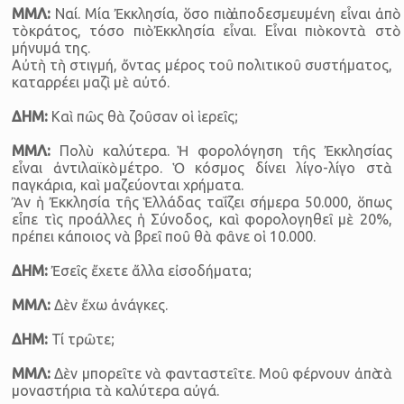
ΜΜΛ:
Ναί. Μία Ἐκκλησία, ὅσο πιὸ ἀποδεσμευμένη εἶναι ἀπὸ
τὸ κράτος, τόσο πιὸ Ἐκκλησία εἶναι. Εἶναι πιὸ κοντὰ στὸ
μήνυμά της.
Αὐτὴ τὴ στιγμή, ὄντας μέρος τοῦ πολιτικοῦ συστήματος,
καταρρέει μαζὶ μὲ αὐτό.
ΔΗΜ:
Καὶ πῶς θὰ ζοῦσαν οἱ ἱερεῖς;
ΜΜΛ:
Πολὺ καλύτερα. Ἡ φορολόγηση τῆς Ἐκκλησίας
εἶναι ἀντιλαϊκὸ μέτρο. Ὁ κόσμος δίνει λίγο-λίγο στὰ
παγκάρια, καὶ μαζεύονται χρήματα.
Ἂν ἡ Ἐκκλησία τῆς Ἑλλάδας ταΐζει σήμερα 50.000, ὅπως
εἶπε τὶς προάλλες ἡ Σύνοδος, καὶ φορολογηθεῖ μὲ 20%,
πρέπει κάποιος νὰ βρεῖ ποῦ θὰ φᾶνε οἱ 10.000.
ΔΗΜ:
Ἐσεῖς ἔχετε ἄλλα εἰσοδήματα;
ΜΜΛ:
Δὲν ἔχω ἀνάγκες.
ΔΗΜ:
Τί τρῶτε;
ΜΜΛ:
Δὲν μπορεῖτε νὰ φανταστεῖτε. Μοῦ φέρνουν ἀπὸ τὰ
μοναστήρια τὰ καλύτερα αὐγά.