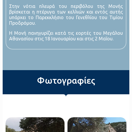
Στην νότια πλευρά του περιβόλου της Μονής
βρίσκεται η πτέρυγα των κελλιών και εντός αυτής
υπάρχει το Παρεκκλήσιο του Γενεθλίου του Τιμίου
Προδρόμου.
Η Μονή πανηγυρίζει κατά τις εορτές του Μεγάλου
Αθανασίου στις 18 Ιανουαρίου και στις 2 Μαΐου.
Φωτογραφίες