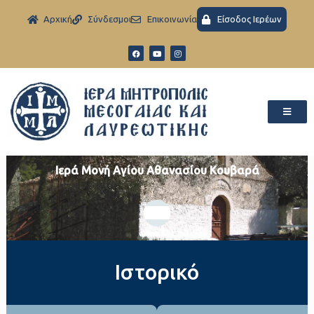
Aρχική
Σύνδεσμοι
Eπικοινωνία
Είσοδος Ιερέων
Ιερά Μονή Αγίου Αθανασίου Κουβαρά
Ιστορικό