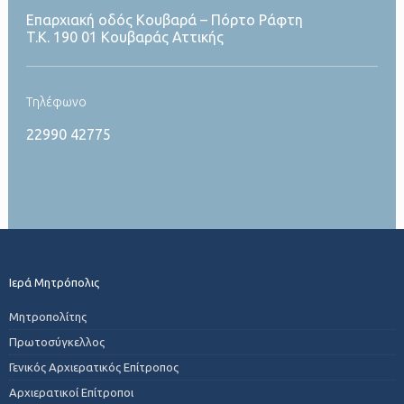
Επαρχιακή οδός Κουβαρά – Πόρτο Ράφτη
T.K. 190 01 Κουβαράς Αττικής
Tηλέφωνο
22990 42775
Ιερά Μητρόπολις
Μητροπολίτης
Πρωτοσύγκελλος
Γενικός Αρχιερατικός Επίτροπος
Αρχιερατικοί Επίτροποι