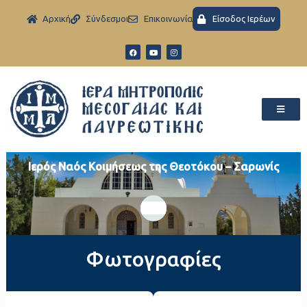
Aρχική
Σύνδεσμοι
Eπικοινωνία
Είσοδος Ιερέων
Ιερός Ναός Κοιμήσεως της Θεοτόκου – Σαρωνίς
Φωτογραφίες