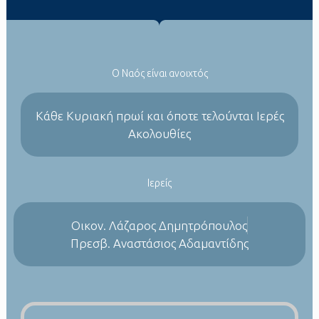
Ο Ναός είναι ανοιχτός
Kάθε Κυριακή πρωί και όποτε τελούνται Ιερές
Ακολουθίες
Ιερείς
Οικον. Λάζαρος Δημητρόπουλος
Πρεσβ. Αναστάσιος Αδαμαντίδης