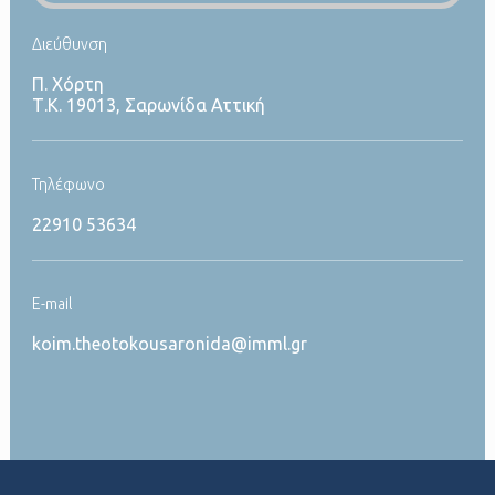
Διεύθυνση
Π. Χόρτη
Τ.Κ. 19013, Σαρωνίδα Αττική
Τηλέφωνο
22910 53634
Ε-mail
koim.theotokousaronida@imml.gr