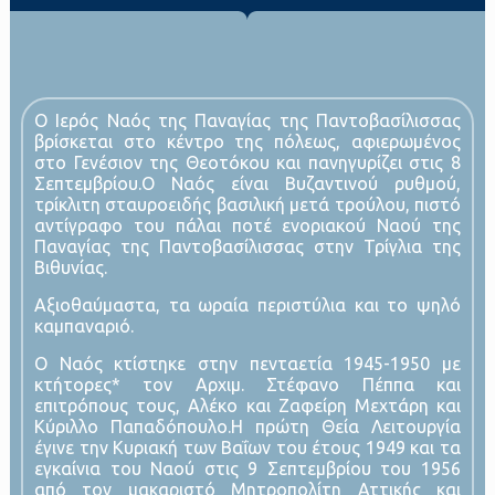
Ο Ιερός Ναός της Παναγίας της Παντοβασίλισσας
βρίσκεται στο κέντρο της πόλεως, αφιερωμένος
στο Γενέσιον της Θεοτόκου και πανηγυρίζει στις 8
Σεπτεμβρίου.Ο Ναός είναι Βυζαντινού ρυθμού,
τρίκλιτη σταυροειδής βασιλική μετά τρούλου, πιστό
αντίγραφο του πάλαι ποτέ ενοριακού Ναού της
Παναγίας της Παντοβασίλισσας στην Τρίγλια της
Βιθυνίας.
Αξιοθαύμαστα, τα ωραία περιστύλια και το ψηλό
καμπαναριό.
Ο Ναός κτίστηκε στην πενταετία 1945-1950 με
κτήτορες* τον Αρχιμ. Στέφανο Πέππα και
επιτρόπους τους, Αλέκο και Ζαφείρη Μεχτάρη και
Κύριλλο Παπαδόπουλο.Η πρώτη Θεία Λειτουργία
έγινε την Κυριακή των Βαΐων του έτους 1949 και τα
εγκαίνια του Ναού στις 9 Σεπτεμβρίου του 1956
από τον μακαριστό Μητροπολίτη Αττικής και