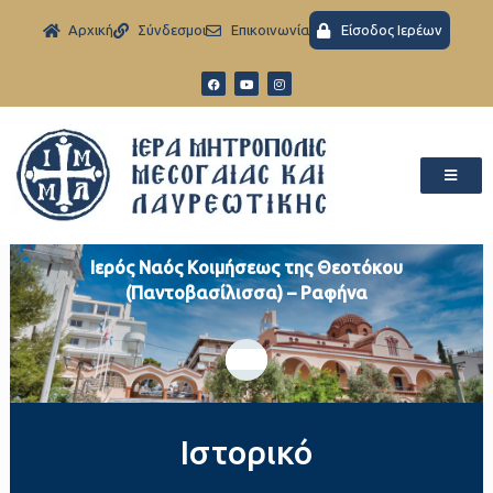
Aρχική
Σύνδεσμοι
Eπικοινωνία
Είσοδος Ιερέων
Ιερός Ναός Κοιμήσεως της Θεοτόκου
(Παντοβασίλισσα) – Ραφήνα
Ιστορικό