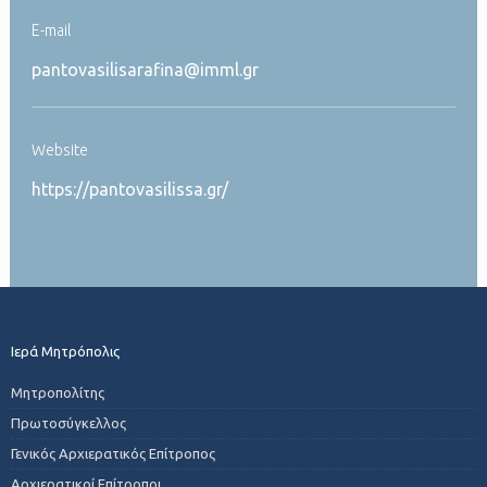
Ε-mail
pantovasilisarafina@imml.gr
Website
https://pantovasilissa.gr/
Ιερά Μητρόπολις
Μητροπολίτης
Πρωτοσύγκελλος
Γενικός Αρχιερατικός Επίτροπος
Αρχιερατικοί Επίτροποι