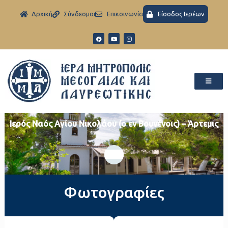
Aρχική
Σύνδεσμοι
Eπικοινωνία
Είσοδος Ιερέων
Ιερός Ναός Αγίου Νικολάου (ο εν Βουνένοις) – Άρτεμις
Φωτογραφίες