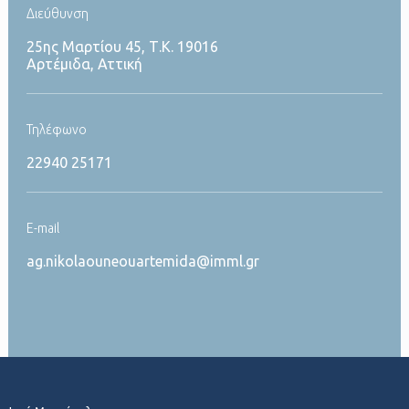
Διεύθυνση
25ης Μαρτίου 45, Τ.Κ. 19016
Αρτέμιδα, Αττική
Τηλέφωνο
22940 25171
Ε-mail
ag.nikolaouneouartemida@imml.gr