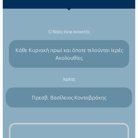
Ο Ναός είναι ανοιχτός
Kάθε Κυριακή πρωί και όποτε τελούνται Ιερές
Ακολουθίες
Ιερέας
Πρεσβ. Βασίλειος Κοντοβράκης