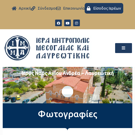
Aρχική
Σύνδεσμοι
Eπικοινωνία
Είσοδος Ιερέων
Ιερός Ναός Αγίου Ανδρέα – Λαυρεωτική
Φωτογραφίες