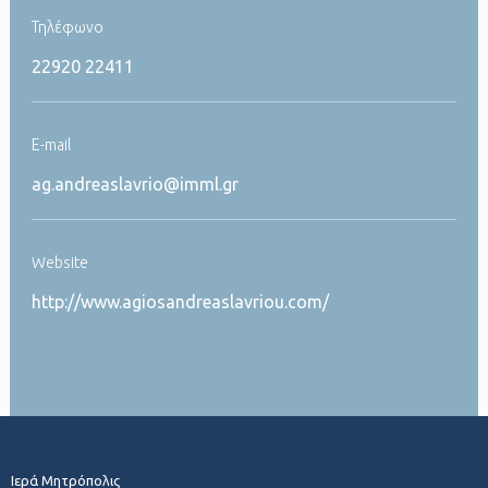
Τηλέφωνο
22920 22411
Ε-mail
ag.andreaslavrio@imml.gr
Website
http://www.agiosandreaslavriou.com/
Ιερά Μητρόπολις