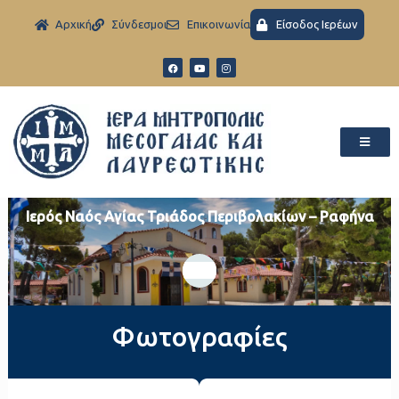
Aρχική
Σύνδεσμοι
Eπικοινωνία
Είσοδος Ιερέων
Ιερός Ναός Αγίας Τριάδος Περιβολακίων – Ραφήνα
Φωτογραφίες