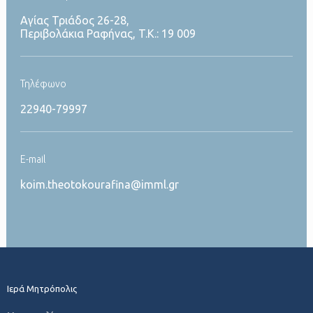
Αγίας Τριάδος 26-28,
Περιβολάκια Ραφήνας, T.K.: 19 009
Τηλέφωνο
22940-79997
Ε-mail
koim.theotokourafina@imml.gr
Ιερά Μητρόπολις