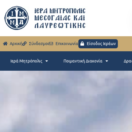
Aρχική
Σύνδεσμοι
Eπικοινωνία
Είσοδος Ιερέων
Ιερά Μητρόπολις
Ποιμαντική Διακονία
Δρα