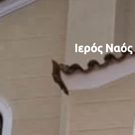
Ιερός Ναός