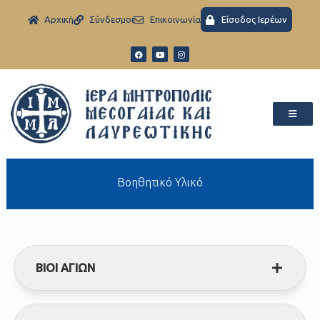
Aρχική
Σύνδεσμοι
Eπικοινωνία
Είσοδος Ιερέων
Βοηθητικό Υλικό
BIOI AΓΙΩΝ