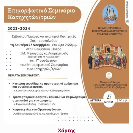
Xάρτης