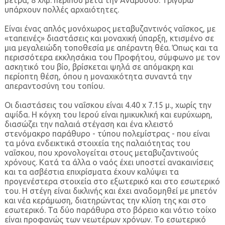
μέτρα, 8 χλμ. περίπου μετά την Ανάβυσσο. Τριγύρω
υπάρχουν πολλές αρχαιότητες.
Είναι ένας απλός μονόχωρος μεταβυζαντινός ναΐσκος, με
«ταπεινές» διαστάσεις και μοναχική ύπαρξη, κτισμένο σε
μια μεγαλειώδη τοποθεσία με απέραντη θέα. Όπως και τα
περισσότερα εκκλησάκια του Προφήτου, σύμφωνο με τον
ασκητικό του βίο, βρίσκεται ψηλά σε απόμακρη και
περίοπτη θέση, όπου η μοναχικότητα συναντά την
απεραντοσύνη του τοπίου.
Οι διαστάσεις του ναΐσκου είναι 4.40 x 7.15 μ., χωρίς την
αψίδα. Η κόγχη του Ιερού είναι ημικυκλική και ευρύχωρη,
διασώζει την παλαιά στέγαση και ένα κλειστό
στενόμακρο παράθυρο - τύπου πολεμίστρας - που είναι
τα μόνα ενδεικτικά στοιχεία της παλαιότητας του
ναΐσκου, που χρονολογείται στους μεταβυζαντινούς
χρόνους. Κατά τα άλλα ο ναός έχει υποστεί ανακαινίσεις
και τα ασβέστια επιχρίσματα έχουν καλύψει τα
προγενέστερα στοιχεία στο εξωτερικό και στο εσωτερικό
του. Η στέγη είναι δικλινής και έχει αναδομηθεί με μπετόν
και νέα κεράμωση, διατηρώντας την κλίση της και στο
εσωτερικό. Τα δύο παράθυρα στο βόρειο και νότιο τοίχο
είναι προφανώς των νεωτέρων χρόνων. Το εσωτερικό