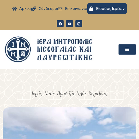
Aρχική
Σύνδεσμοι
Eπικοινωνία
Είσοδος Ιερέων
Ιερός Ναός Προφήτη Ηλία Κερατέας