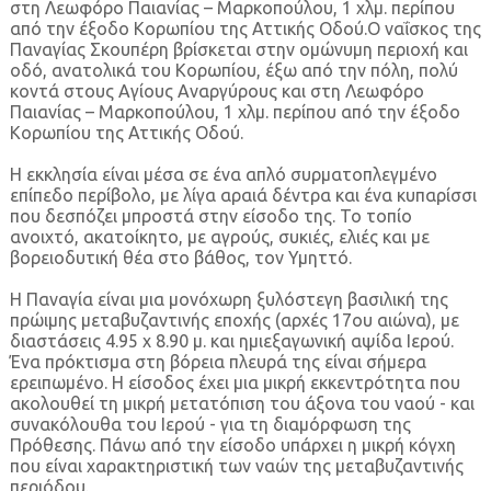
στη Λεωφόρο Παιανίας – Μαρκοπούλου, 1 χλμ. περίπου
από την έξοδο Κορωπίου της Αττικής Οδού.Ο ναΐσκος της
Παναγίας Σκουπέρη βρίσκεται στην ομώνυμη περιοχή και
οδό, ανατολικά του Κορωπίου, έξω από την πόλη, πολύ
κοντά στους Αγίους Αναργύρους και στη Λεωφόρο
Παιανίας – Μαρκοπούλου, 1 χλμ. περίπου από την έξοδο
Κορωπίου της Αττικής Οδού.
Η εκκλησία είναι μέσα σε ένα απλό συρματοπλεγμένο
επίπεδο περίβολο, με λίγα αραιά δέντρα και ένα κυπαρίσσι
που δεσπόζει μπροστά στην είσοδο της. Το τοπίο
ανοιχτό, ακατοίκητο, με αγρούς, συκιές, ελιές και με
βορειοδυτική θέα στο βάθος, τον Υμηττό.
Η Παναγία είναι μια μονόχωρη ξυλόστεγη βασιλική της
πρώιμης μεταβυζαντινής εποχής (αρχές 17ου αιώνα), με
διαστάσεις 4.95 x 8.90 μ. και ημιεξαγωνική αψίδα Ιερού.
Ένα πρόκτισμα στη βόρεια πλευρά της είναι σήμερα
ερειπωμένο. Η είσοδος έχει μια μικρή εκκεντρότητα που
ακολουθεί τη μικρή μετατόπιση του άξονα του ναού - και
συνακόλουθα του Ιερού - για τη διαμόρφωση της
Πρόθεσης. Πάνω από την είσοδο υπάρχει η μικρή κόγχη
που είναι χαρακτηριστική των ναών της μεταβυζαντινής
περιόδου.