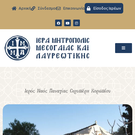
Aρχική
Σύνδεσμοι
Eπικοινωνία
Είσοδος Ιερέων
Ιερός Ναός Παναγίας Σκουπέρη Κορωπίου