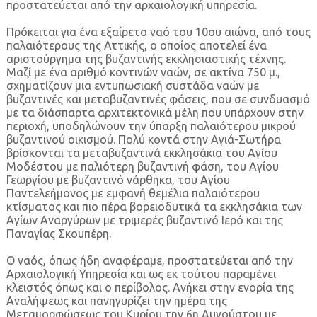
προστατεύεται από την αρχαιολογική υπηρεσία.
Πρόκειται για ένα εξαίρετο ναό του 10ου αιώνα, από τους
παλαιότερους της Αττικής, ο οποίος αποτελεί ένα
αριστούργημα της βυζαντινής εκκλησιαστικής τέχνης.
Μαζί με ένα αριθμό κοντινών ναών, σε ακτίνα 750 μ.,
σχηματίζουν μια εντυπωσιακή συστάδα ναών με
βυζαντινές και μεταβυζαντινές φάσεις, που σε συνδυασμό
με τα διάσπαρτα αρχιτεκτονικά μέλη που υπάρχουν στην
περιοχή, υποδηλώνουν την ύπαρξη παλαιότερου μικρού
βυζαντινού οικισμού. Πολύ κοντά στην Αγιά-Σωτήρα
βρίσκονται τα μεταβυζαντινά εκκλησάκια του Αγίου
Μοδέστου με παλιότερη βυζαντινή φάση, του Αγίου
Γεωργίου με βυζαντινό νάρθηκα, του Αγίου
Παντελεήμονος με εμφανή θεμέλια παλαιότερου
κτίσματος και πιο πέρα βορειοδυτικά τα εκκλησάκια των
Αγίων Αναργύρων με τριμερές βυζαντινό Ιερό και της
Παναγίας Σκουπέρη.
Ο ναός, όπως ήδη αναφέραμε, προστατεύεται από την
Αρχαιολογική Υπηρεσία και ως εκ τούτου παραμένει
κλειστός όπως και ο περίβολος. Ανήκει στην ενορία της
Αναλήψεως και πανηγυρίζει την ημέρα της
Μεταμορφώσεως του Κυρίου την 6η Αυγούστου με