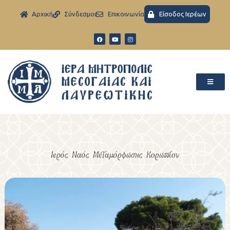
Aρχική
Σύνδεσμοι
Eπικοινωνία
Είσοδος Ιερέων
Ιερός Ναός Μεταμόρφωσης Κορωπίου