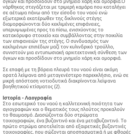
όγκων και προσδίδουν στο μνημείο χάρη και ομορφιά.Ο
νάρθηκας στεγάζεται με τριμερή καμάρα που καταλήγει
σε αέτωμα πάνω από την είσοδο του ναού ενώ
εξωτερικά εκατέρωθεν της δικλινούς στέγης
διαμορφώνονται δύο κεκλιμένες επιφάνειες,
υπερυψωμένες προς τα πίσω, ενισχύοντας το
κατακόρυφο στοιχείο και συμβάλλοντας στην ποικιλία
των επιφανειών της στέγης. Ο συνδυασμός των
κεκλιμένων επιπέδων μαζί τον κυλινδρικό τρούλλο,
συνιστούν μια εντυπωσιακή αρχιτεκτονική σύνθεση των
όγκων και προσδίδουν στο μνημείο χάρη και ομορφιά.
Σε επαφή με τη βόρεια πλευρά του ναού είναι ακόμη
ορατά λείψανα από μεταγενέστερο παρεκκλήσιο, ενώ σε
μικρή απόσταση νοτιοδυτικά διακρίνονται λείψανα
βοηθητικού κτίσματος (2).
Ιστορία - Λαογραφία
Στο εσωτερικό του ναού η καλλιτεχνική ποιότητα των
αγιογραφιών και ο θεματικός τους πλούτος προκαλούν
το θαυμασμό. Διασώζονται δύο στρώματα
τοιχογραφιών, ένα βυζαντινό και ένα μεταβυζαντινό. Το
πρώτο στρώμα αποτελείται από εξαιρετικές βυζαντινές
τοιχογραφίες, που σώζονται αποσπασματικά ή με φθορές