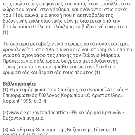
στις ψηλότερες επιφάνειες του ναού, στον τρούλλο, στο
χώρο του Ιερού, στο νάρθηκα, και ανάγονται στις αρχές
του 11ου αιώνα, μια εποχή που η ακτινοβολία της
βυζαντινής εκκλησιαστικής τέχνης διαχέεται από την
βασιλεύουσα Πόλη σε ολόκληρη τη βυζαντινή επικράτεια
(1).
Το δεύτερο μεταβυζαντινό στρώμα κατά πολύ νεώτερο,
χρονολογείται στο 18ο αιώνα και είναι ιστορημένο από το
γνωστό αγιογράφο της εποχής τον Γεώργιο Μάρκου.
Πρόκειται για πολύ ωραία δείγματα μεταβυζαντινής
τέχνης που έχουν συντηρηθεί και έχει αναδειχθεί ο
χρωματικός και θεματικός τους πλούτος (1).
Βιβλιογραφία:
(1) Η μεταμόρφωση του Σωτήρος στο Κορωπί Αττικής –
Επιμορφωτικός Σύλλογος Κορωπίου «Ο Αριστοτέλης»,
Κορωπί 1995, σ. 3-4
(2)www.eie.gr /byzantineattica Εθνικό Ίδρυμα Ερευνών -
Βυζαντινά μνημεία
(3) «Αισθητική Θεώρηση της Βυζαντινής Τέχνης», Π.