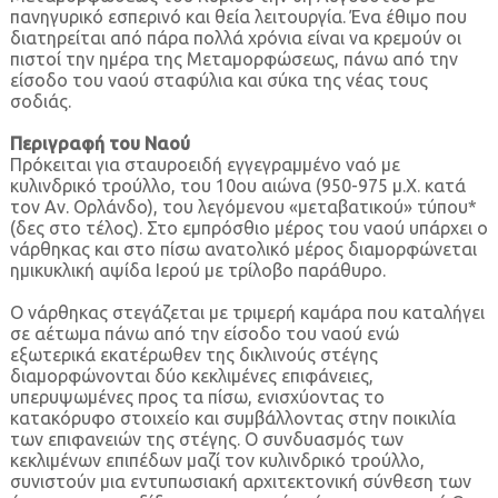
πανηγυρικό εσπερινό και θεία λειτουργία. Ένα έθιμο που
διατηρείται από πάρα πολλά χρόνια είναι να κρεμούν οι
πιστοί την ημέρα της Μεταμορφώσεως, πάνω από την
είσοδο του ναού σταφύλια και σύκα της νέας τους
σοδιάς.
Περιγραφή του Ναού
Πρόκειται για σταυροειδή εγγεγραμμένο ναό με
κυλινδρικό τρούλλο, του 10ου αιώνα (950-975 μ.Χ. κατά
τον Αν. Ορλάνδο), του λεγόμενου «μεταβατικού» τύπου*
(δες στο τέλος). Στο εμπρόσθιο μέρος του ναού υπάρχει ο
νάρθηκας και στο πίσω ανατολικό μέρος διαμορφώνεται
ημικυκλική αψίδα Ιερού με τρίλοβο παράθυρο.
Ο νάρθηκας στεγάζεται με τριμερή καμάρα που καταλήγει
σε αέτωμα πάνω από την είσοδο του ναού ενώ
εξωτερικά εκατέρωθεν της δικλινούς στέγης
διαμορφώνονται δύο κεκλιμένες επιφάνειες,
υπερυψωμένες προς τα πίσω, ενισχύοντας το
κατακόρυφο στοιχείο και συμβάλλοντας στην ποικιλία
των επιφανειών της στέγης. Ο συνδυασμός των
κεκλιμένων επιπέδων μαζί τον κυλινδρικό τρούλλο,
συνιστούν μια εντυπωσιακή αρχιτεκτονική σύνθεση των