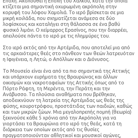
Εποχή. Ακολουθεί η Εποχή του Χαλκού, κατά την οποία
κτίζεται μια σημαντική οχυρωμένη ακρόπολη στην
κορυφή του λόφου Χαμολιά. Το ιερό βρίσκεται σε μια
μικρή κοιλάδα, που σχηματίζεται ανάμεσα σε δύο
λοφίσκους και καταλήγει στη θάλασσα σε ένα βαθύ
φυσικό λιμάνι. Ο χείμαρρος Ερασίνος, που την διαρρέει,
απειλούσε πάντα το ιερό με τις πλημμύρες του.
Στο ιερό εκτός από την Αρτέμιδα, που αποτελεί μια από
τις αρχαιότερες θεές στο πάνθεον των θεών λατρευόταν
η Ιφιγένεια, η Λητώ, ο Απόλλων και ο Διόνυσος.
Το Μουσείο είναι ένα από τα πιο σημαντικά της Αττικής
και υπάρχουν ευρήματα της Βραυρώνας και άλλων
οικισμών και νεκροταφείων της Αττικής όπως από το
Πόρτο Ράφτη, τη Μερέντα, την Περάτη και την
Ανάβυσσο. Τα πλούσια αναθήματα που βρέθηκαν,
αποδεικνύουν τη λατρεία της Αρτέμιδας ως θεάς της
φύσης, κουροτρόφου, προστάτιδας των παιδιών, καθώς
και των μικρών ζώων. Μια μεγαλοπρεπής πομπή (θεωρία)
ξεκινούσε κάθε 5 χρόνια από την Ακρόπολη για να
γιορτάσει τα Βραυρώνια στο ιερό της θεάς, κατά τη
διάρκεια των οποίων εκτός από τις θυσίες
πραγματοποιούνταν αθλητικοί και μουσικοί αγώνες,