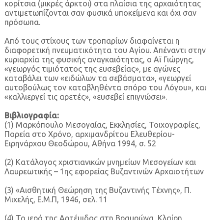
κορίτσια (μικρές άρκτοι) στα πλαίσια της αρχαιότητας
αντιμετωπίζονται σαν φυσικά υποκείμενα και όχι σαν
πρόσωπα.
Από τους στίχους των τροπαρίων διαφαίνεται η
διαφορετική πνευματικότητα του Αγίου. Απέναντι στην
κυριαρχία της φυσικής αναγκαιότητας, ο Αϊ Γιώργης,
«γεωργός τιμιότατος της ευσεβείας», με αγώνες
καταβάλει των «ειδώλων τα σεβάσματα», «γεωργεί
αυτοβούλως τον καταβληθέντα σπόρο του Λόγου», και
«καλλιεργεί τις αρετές», «ευσεβεί επιγνώσει».
Βιβλιογραφία:
(1) Μαρκόπουλο Μεσογαίας, Εκκλησίες, Τοιχογραφίες,
Πορεία στο Χρόνο, αρχιμανδρίτου Ελευθερίου-
Ειρηνάρχου Θεοδώρου, Αθήνα 1994, σ. 52
(2) Κατάλογος χριστιανικών μνημείων Μεσογείων και
Λαυρεωτικής – 1ης εφορείας Βυζαντινών Αρχαιοτήτων
(3) «Αισθητική Θεώρηση της Βυζαντινής Τέχνης», Π.
Μιχελής, Ε.Μ.Π, 1946, σελ. 11
(4) Το ιερό της Αρτέμιδος στη Βραυρώνα, Κλαίρη