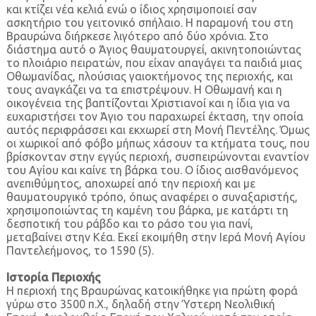
και κτίζει νέα κελιά ενώ ο ίδιος χρησιμοποιεί σαν
ασκητήριο του γειτονικό σπήλαιο. Η παραμονή του στη
Βραυρώνα διήρκεσε λιγότερο από δύο χρόνια. Στο
διάστημα αυτό ο Άγιος θαυματουργεί, ακινητοποιώντας
το πλοιάριο πειρατών, που είχαν απαγάγει τα παιδιά μιας
Οθωμανίδας, πλούσιας γαιοκτήμονος της περιοχής, και
τους αναγκάζει να τα επιστρέψουν. Η Οθωμανή και η
οικογένεια της βαπτίζονται Χριστιανοί και η ίδια για να
ευχαριστήσει τον Άγιο του παραχωρεί έκταση, την οποία
αυτός περιφράσσει και εκχωρεί στη Μονή Πεντέλης. Όμως
οι χωρικοί από φόβο μήπως χάσουν τα κτήματα τους, που
βρίσκονταν στην εγγύς περιοχή, συσπειρώνονται εναντίον
του Αγίου και καίνε τη βάρκα του. Ο ίδιος αισθανόμενος
ανεπιθύμητος, αποχωρεί από την περιοχή και με
θαυματουργικό τρόπο, όπως αναφέρει ο συναξαριστής,
χρησιμοποιώντας τη καμένη του βάρκα, με κατάρτι τη
δεσποτική του ράβδο και το ράσο του για πανί,
μεταβαίνει στην Κέα. Εκεί εκοιμήθη στην Ιερά Μονή Αγίου
Παντελεήμονος, το 1590 (5).
Ιστορία Περιοχής
Η περιοχή της Βραυρώνας κατοικήθηκε για πρώτη φορά
γύρω στο 3500 π.Χ., δηλαδή στην Ύστερη Νεολιθική