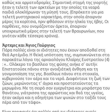
καθώς και αρματοδρομίες. Σημαντική στιγμή της γιορτής
ήταν η τελετή των αρκτείων με την οποίας τα νεαρά
παιδιά ολοκλήρωναν τη μύησή τους. (Επρόκειτο για μια
τελετή μυστηριακού χαρακτήρα, στην οποία έπαιρναν
μέρος τα κορίτσια, πριν φθάσουν στην ηλικία της ήβης. Οι
παρθένες, που ονομάζονταν άρκτοι, έπαιρναν
υποχρεωτικά μέρος στην τελετή των Βραυρωνίων, που
γινόταν κάθε τέσσερα χρόνια).
Άρτεμις και Άγιος Γεώργιος
Πάρα πολλές είναι οι ιδιότητες που έχουν αποδοθεί στη
θεά Αρτέμιδα. Η θεϊκή υπόσταση της, συμπυκνώνεται στα
παρακάτω λόγια της αρχαιολόγου Κλαίρης Ευστρατίου (4)
: «... Ολάκερο το βασίλειο της φύσης ανήκε σ’ αυτήν.
Επιστατούσε πάνου στην ανοιξιάτική άνθηση και τη
γονιμοποίηση της γης. Βασίλευε πάνου στα στοιχεία,
κυβερνούσε τον αέρα και τα νερά. Διαφέντευε τη ζωή των
ζώων, μερώνοντας τ’ άγρια και προστατεύοντας τα
μερωμένα. Με τη σειρά σαν ευεργέτρια και μοιράστρα του
θανάτου, γιάτρισσα της αρρώστιας και θεά της υγείας,
ήταν ακόμα και η οδηγήτρα των ψυχών στο ταξίδι τους
πέρα από τον τάφο».
Είναι προφανές ότι πολλές από τις ιδιότητες αυτές