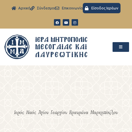
Aρχική
Σύνδεσμοι
Eπικοινωνία
Είσοδος Ιερέων
Ιερός Ναός Αγίου Γεωργίου Βραυρώνα Μαρκοπούλου