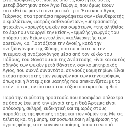
μεταβιβάστηκαν στον Άγιο Γεώργιο, που όμως έχουν
ενταχθεί σε μια νέα πνευματικότητα. Έτσι και ο Άγιος
Γεώργιος, στα τροπάρια περιγράφεται σαν «ελευθερωτής
αιχμαλώτων», «ιατρός ασθενούντων», «υπερασπιστής
φτωχών», «αρωγός ψυχών και σωμάτων», «της αληθείας
το έαρ που νεουργεί την κτίση», «εμμελής γεωργός του
σπόρου των θείων εντολών», «καλλιεργητής των
αρετών», κ.α. Γιορτάζεται την άνοιξη, κατά την
αναζωογόνηση της Φύσης, που συμπίπτει με την
πνευματική αναζωογόνηση μέσα από τον κύκλο του
Πάθους, του Θανάτου και της Ανάστασης. Είναι και αυτός
οδηγός των ψυχών μετά θάνατον, σαν κοιμητηριακός
Άγιος, που συχνά συναντάται σε ναούς κοιμητηρίων. Είναι
ακόμα προστάτης των γεωργών και των κτηνοτρόφων,
όπως και η Άρτεμις και μαχητής που απεικονίζεται με το
ακόντιό του, αντίστοιχο του τόξου που κρατάει η θεά.
Παρά την ευρύτατη προστασία που προσφέρει απλόχερα
σε όσους έχει υπό την εύνοιά της, η θεά Άρτεμις είναι
απόκοσμη, σκληρή, εκδικητική και τιμωρός στους
παραβάτες της φυσικής τάξης και των νόμων της. Με τις
τελετές και τη μύηση, εκπροσωπείται η εξημέρωση της
άγριας φύσης και η κοινωνικοποίηση, όπου τα νεαρά