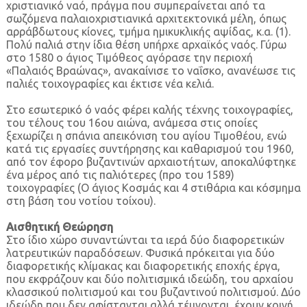
χριστιανικό ναό, πράγμα που συμπεραίνεται από τα
σωζόμενα παλαιοχριστιανικά αρχιτεκτονικά μέλη, όπως
αρράβδωτους κίονες, τμήμα ημικυκλικής αψίδας, κ.α. (1).
Πολύ παλιά στην ίδια θέση υπήρχε αρχαϊκός ναός. Γύρω
στο 1580 ο άγιος Τιμόθεος αγόρασε την περιοχή
«Παλαιός Βραώνας», ανακαίνισε το ναΐσκο, ανανέωσε τις
παλιές τοιχογραφίες και έκτισε νέα κελιά.
Στο εσωτερικό ό ναός φέρει καλής τέχνης τοιχογραφίες,
του τέλους του 16ου αιώνα, ανάμεσα στις οποίες
ξεχωρίζει η σπάνια απεικόνιση του αγίου Τιμοθέου, ενώ
κατά τις εργασίες συντήρησης και καθαρισμού του 1960,
από τον έφορο βυζαντινών αρχαιοτήτων, αποκαλύφτηκε
ένα μέρος από τις παλιότερες (προ του 1589)
τοιχογραφίες (Ο άγιος Κοσμάς και 4 στιθάρια και κόσμημα
στη βάση του νοτίου τοίχου).
Αισθητική Θεώρηση
Στο ίδιο χώρο συναντώνται τα ιερά δύο διαφορετικών
λατρευτικών παραδόσεων. Φυσικά πρόκειται για δύο
διαφορετικής κλίμακας και διαφορετικής εποχής έργα,
που εκφράζουν και δύο πολιτισμικά ιδεώδη, του αρχαίου
κλασσικού πολιτισμού και του βυζαντινού πολιτισμού. Δύο
ιδεώδη που δεν αφίστανται αλλά τέμνονται, έχουν κοινή