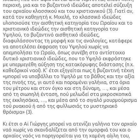
περιοχή, μια και το βυζαντινό ιδεώδες αποτελεί σύζευξη
του αρχαίου κλασσικού και του χριστιανικού (3). Γιατί αν,
κατά τον καθηγητή κ. Μιχελή, το κλασσικό ιδεώδες
υλοποιούσε την αισθητική κατηγορία του Ωραίου και το
χριστιανικό ιδεώδες την αισθητική κατηγορία του
Υψηλού, το βυζαντινό αισθητικό ιδεώδες,
διαφυλάσσοντας τη μορφή και τις αναλογίες, κατάφερε
να αποτελέσει έκφραση του Υψηλού χωρίς να
απεμπολήσει το Ωραίο, όπως συνέβη στο αντίστοιχο
δυτικό χριστιανικό ιδεώδες, που το Υψηλό εκφράστηκε
με υπερμεγέθη αύξηση της κατακόρυφης διάστασης (π.χ.
καθεδρικοί ναοί). Κ’ έτσι εξηγείται πως ή βυζαντινή τέχνη
«μπορεί να υποβάλλει το Υψηλό με το βάθος και την αξία
της πνοής της, γι αυτό και παραμένει γαλήνια, στα όρια
του μέτρου και στον όγκο και στη δύναμη, …, και μέσα
από τη σιωπηλή ένταση, πού μελωδεί στα μικροσκοπικά
της εκκλησάκια, …, και μέσα από το σιγαλό μουρμούρισμα
τού ρυακιού ή από της φυλλωσιάς το μυστηριακό
θρόισμα» (3).
Κι έτσι ο Αϊ Γιώργης μπορεί να ατενίζει γαλήνια τον αρχαίο
ναό χωρίς να σκανδαλίζεται από την ομορφιά του και ο
αρχαίος ναός να παρηγορείται για τη χαμένη αίγλη του,