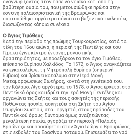
αναγνωρίζοντας στον ταπεινό ναΐσκο κάτι από τη
βαθύτερη ουσία του, που μετουσιώθηκε πρώτα στην
κοντινή παλαιοχριστιανική της Βραυρώνας και
αποτυπώθηκε αργότερα πάνω στο βυζαντινό εκκλησάκι,
διασώζοντας κάποια συνέχεια.
Ο Άγιος Τιμόθεος
Κατά την περίοδο της πρώιμης Τουρκοκρατίας, κατά τα
τέλη του 16ου αιώνα, η περιοχή της Πεντέλης και του
Γέρακα έγινε κέντρο έντονης μοναστικής
δραστηριότητας, με προεξάρχοντα τον άγιο Τιμόθεο,
επίσκοπο Ευρίπου Χαλκίδος. Το 1572, ο Άγιος αναγκάζεται
να εγκαταλείψει τη Μητρόπολή Ευρίπου (σημερινή
Εύβοια) και βρίσκει κατάλυμα στην Ιερά Μονή
Μεταμορφώσεως Σωτήρος, κοντά στη γενέτειρά του,
τον Κάλαμο. Λίγο αργότερα, το 1578, ο Άγιος έρχεται στο
Πεντελικό όρος και ιδρύει την Ιερά Μονή Πεντέλης και
οργανώνει τις Σκήτες και τους ασκητές της περιοχής.
Ποθώντας ησυχία, ασκητεύει στη Σκήτη του Αγίου
Γεωργίου Χωστού, στο Γαργηττό, στους πρόποδες του
Πεντελικού όρους. Σύντομα όμως αναζητώντας
μεγαλύτερη ησυχία, αγοράζει την περιοχή «Παλαιός
Βραώνας» και αποσύρεται στον Άγιο Γεώργιο Βραυρώνος,
στις εκβολές του Ερασίνου ποταμού. Επισκευάζει το ναό