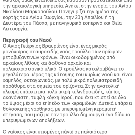
ναΐσκος όμως είναι κλειστός καθόσον προστατεύεται από
την αρχαιολογική υπηρεσία. Ανήκει στην ενορία του Αγίου
Νικολάου Μαρκοπούλου. Πανηγυρίζει την ημέρα της
εορτής του Αγίου Γεωργίου, την 23η Απριλίου ή τη
Δευτέρα του Πάσχα, με πανηγυρικό εσπερινό και Θεία
Λειτουργία.
Περιγραφή του Ναού
Ο Άγιος Γεώργιος Βραυρώνος είναι ένας μικρός
μονόχωρος σταυροειδής ναός τρούλλο των πρώιμων
μεταβυζαντινών χρόνων. Είναι οικοδομημένος από
αρχαίους λίθους και άφθονο αρχαίο και
παλαιοχριστιανικό υλικό. Ο τρούλλος καταλαμβάνει το
μεγαλύτερο μέρος της κάτοψης του κυρίως ναού και είναι
χαμηλός, οκταγωνικός, με πολύ μικρά πολεμιστροειδή
παράθυρα στα σημεία του ορίζοντα. Στην ανατολική
πλευρά υπάρχει μια πολύ μικρή κυλινδροειδής, κάπως
ακανόνιστη, τυφλή κόγχη Ιερού, που έχει κτιστεί σε όλο
το ύψος μέχρι το επίπεδο των κεραμιδιών. Δυτικά υπάρχει
θολοσκεπής νάρθηκας, με υπερυψωμένη κεραμωτή
στέγαση, που μαζί με τον τρούλλο δημιουργεί ένα δίδυμο
υπερυψωμένων απολήξεων.
Ο ναΐσκος είναι κτισμένος πάνω σε παλαιότερο