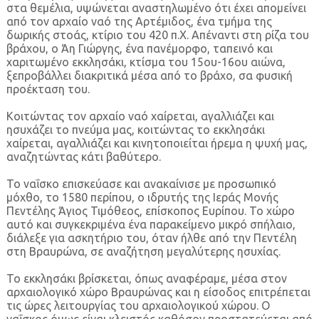
στα θεμέλια, υψώνεται αναστηλωμένο ότι έχει απομείνει
από τον αρχαίο ναό της Αρτέμιδος, ένα τμήμα της
δωρικής στοάς, κτίριο του 420 π.Χ. Απέναντι στη ρίζα του
βράχου, ο Άη Γιώργης, ένα πανέμορφο, ταπεινό και
χαριτωμένο εκκλησάκι, κτίσμα του 15ου-16ου αιώνα,
ξεπροβάλλει διακριτικά μέσα από το βράχο, σα φυσική
προέκταση του.
Κοιτώντας τον αρχαίο ναό χαίρεται, αγαλλιάζει και
ησυχάζει το πνεύμα μας, κοιτώντας το εκκλησάκι
χαίρεται, αγαλλιάζει και κινητοποιείται ήρεμα η ψυχή μας,
αναζητώντας κάτι βαθύτερο.
Το ναΐσκο επισκεύασε και ανακαίνισε με προσωπικό
μόχθο, το 1580 περίπου, ο ιδρυτής της Ιεράς Μονής
Πεντέλης Άγιος Τιμόθεος, επίσκοπος Ευρίπου. Το χώρο
αυτό και συγκεκριμένα ένα παρακείμενο μικρό σπήλαιο,
διάλεξε για ασκητήριο του, όταν ήλθε από την Πεντέλη
στη Βραυρώνα, σε αναζήτηση μεγαλύτερης ησυχίας.
Το εκκλησάκι βρίσκεται, όπως αναφέραμε, μέσα στον
αρχαιολογικό χώρο Βραυρώνας και η είσοδος επιτρέπεται
τις ώρες λειτουργίας του αρχαιολογικού χώρου. Ο