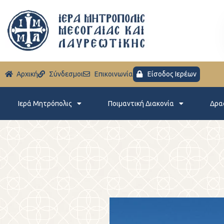
Aρχική
Σύνδεσμοι
Eπικοινωνία
Είσοδος Ιερέων
Ιερά Μητρόπολις
Ποιμαντική Διακονία
Δρα