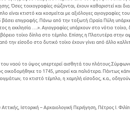
σης. Όσες τοιχογραφίες σώζονται, έχουν καθαριστεί και δι
λο είναι κτιστό και κοσμείται με αξιόλογες αγιογραφίες του
5 βάσει επιγραφής. Πάνω από την τοξωτή Ωραία Πύλη υπάρχει
ς η εκκλησία ….». Αγιογραφίες υπάρχουν στο νότιο τοίχο, 
ο βόρειο τοίχο δίπλα στο τέμπλο. Επίσης η Πλατυτέρα στην αψ
πό την είσοδο στο δυτικό τοίχο έχουν γίνει από άλλο καλλι
 του ναού το ύψος υπερτερεί αισθητά του πλάτους.Σύμφωνα
ς οικοδομήθηκε το 1745, μπορεί και παλιότερα. Πάντως κάπο
ιγμάτων, το κτιστό τέμπλο, η χαμηλή είσοδος, κ.α., οδηγού
 Αττικής, Ιστορική – Αρχαιολογική Περιήγηση, Πέτρος Ι. Φιλίπ