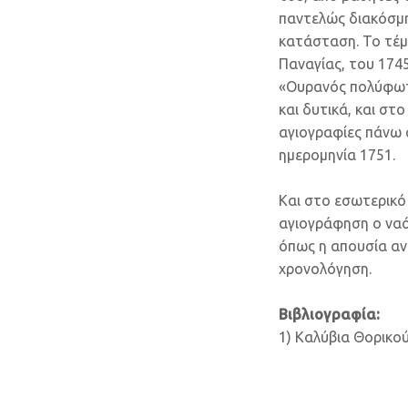
παντελώς διακόσμη
κατάσταση. Το τέμπ
Παναγίας, του 174
«Ουρανός πολύφωτο
και δυτικά, και στ
αγιογραφίες πάνω α
ημερομηνία 1751.
Και στο εσωτερικό
αγιογράφηση ο ναό
όπως η απουσία ανο
χρονολόγηση.
Βιβλιογραφία:
1) Καλύβια Θορικού