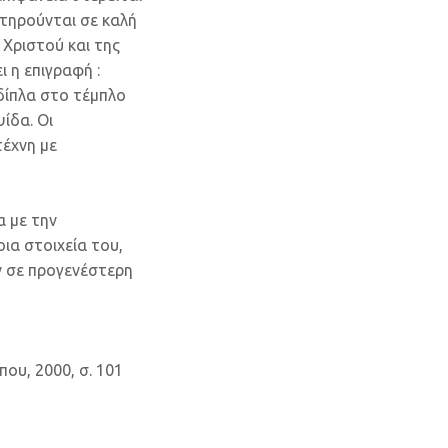
ατηρούνται σε καλή
 Χριστού και της
 η επιγραφή :
δίπλα στο τέμπλο
ίδα. Οι
τέχνη με
 με την
ια στοιχεία του,
ν σε προγενέστερη
που, 2000, σ. 101