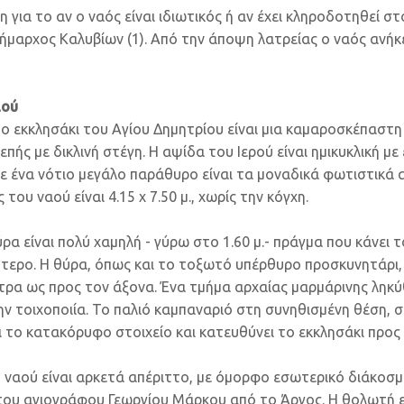
η για το αν ο ναός είναι ιδιωτικός ή αν έχει κληροδοτηθεί σ
ήμαρχος Καλυβίων (1). Από την άποψη λατρείας ο ναός ανήκε
αού
 εκκλησάκι του Αγίου Δημητρίου είναι μια καμαροσκέπαστη
επής με δικλινή στέγη. Η αψίδα του Ιερού είναι ημικυκλική με
με ένα νότιο μεγάλο παράθυρο είναι τα μοναδικά φωτιστικά
 του ναού είναι 4.15 x 7.50 μ., χωρίς την κόγχη.
α είναι πολύ χαμηλή - γύρω στο 1.60 μ.- πράγμα που κάνει 
ύτερο. Η θύρα, όπως και το τοξωτό υπέρθυρο προσκυνητάρι
ντρα ως προς τον άξονα. Ένα τμήμα αρχαίας μαρμάρινης ληκύ
 τοιχοποιία. Το παλιό καμπαναριό στη συνηθισμένη θέση, 
ι το κατακόρυφο στοιχείο και κατευθύνει το εκκλησάκι προς
 ναού είναι αρκετά απέριττο, με όμορφο εσωτερικό διάκοσμ
του αγιογράφου Γεωργίου Μάρκου από το Άργος. Η θολωτή ε