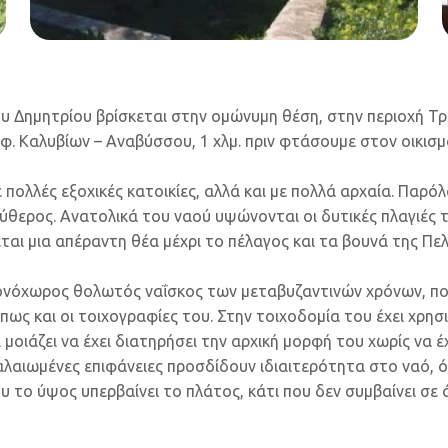
ου Δημητρίου βρίσκεται στην ομώνυμη θέση, στην περιοχή Τ
φ. Καλυβίων – Αναβύσσου, 1 χλμ. πριν φτάσουμε στον οικισ
με πολλές εξοχικές κατοικίες, αλλά και με πολλά αρχαία. Παρό
εύθερος. Ανατολικά του ναού υψώνονται οι δυτικές πλαγιές 
ται μια απέραντη θέα μέχρι το πέλαγος και τα βουνά της Πε
μονόχωρος θολωτός ναΐσκος των μεταβυζαντινών χρόνων, πο
ως και οι τοιχογραφίες του. Στην τοιχοδομία του έχει χρησ
ι μοιάζει να έχει διατηρήσει την αρχική μορφή του χωρίς να έ
αλαιωμένες επιφάνειες προσδίδουν ιδιαιτερότητα στο ναό, 
υ το ύψος υπερβαίνει το πλάτος, κάτι που δεν συμβαίνει σε