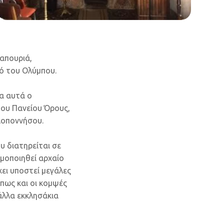
ραπουριά,
μό του Ολύμπου.
λα αυτά ο
του Πανείου Όρους,
λοποννήσου.
υ διατηρείται σε
ιμοποιηθεί αρχαίο
χει υποστεί μεγάλες
όπως και οι κομψές
 άλλα εκκλησάκια