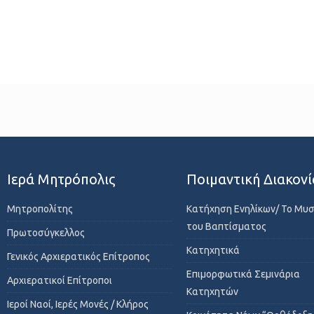
Ιερά Μητρόπολις
Ποιμαντική Διακονί
Μητροπολίτης
Κατήχηση Ενηλίκων/ Το Μυ
του Βαπτίσματος
Πρωτοσύγκελλος
Κατηχητικά
Γενικός Αρχιερατικός Επίτροπος
Επιμορφωτικά Σεμινάρια
Αρχιερατικοί Επίτροποι
Κατηχητών
Ιεροί Ναοί, Ιερές Μονές / Κλήρος