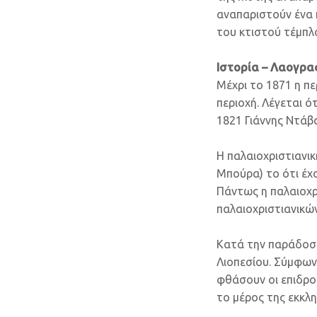
αναπαριστούν ένα 
του κτιστού τέμπλ
Ιστορία – Λαογρ
Μέχρι το 1871 η π
περιοχή. Λέγεται ό
1821 Γιάννης Ντάβα
Η παλαιοχριστιανική
Μπούρα) το ότι έχο
Πάντως η παλαιοχρ
παλαιοχριστιανικών
Κατά την παράδοση
Λιοπεσίου. Σύμφων
φθάσουν οι επιδρο
το μέρος της εκκλησ