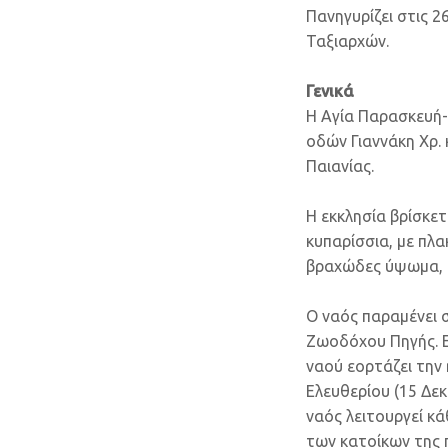
Πανηγυρίζει στις 2
Ταξιαρχών.
Γενικά
Η Αγία Παρασκευή-
οδών Γιαννάκη Χρ.
Παιανίας.
Η εκκλησία βρίσκε
κυπαρίσσια, με πλ
βραχώδες ύψωμα, ό
Ο ναός παραμένει σ
Ζωοδόχου Πηγής. Εο
ναού εορτάζει την 
Ελευθερίου (15 Δεκ
ναός λειτουργεί κά
των κατοίκων της 