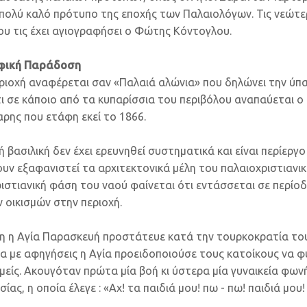
πολύ καλό πρότυπο της εποχής των Παλαιολόγων. Τις νεώτε
ου τις έχει αγιογραφήσει ο Φώτης Κόντογλου.
αφική Παράδοση
εριοχή αναφέρεται σαν «Παλαιά αλώνια» που δηλώνει την ύπ
τι σε κάποιο από τα κυπαρίσσια του περιβόλου αναπαύεται 
ρης που ετάφη εκεί το 1866.
 βασιλική δεν έχει ερευνηθεί συστηματικά και είναι περίεργο
υν εξαφανιστεί τα αρχιτεκτονικά μέλη του παλαιοχριστιανικ
ιστιανική φάση του ναού φαίνεται ότι εντάσσεται σε περίο
 οικισμών στην περιοχή.
 η Αγία Παρασκευή προστάτευε κατά την τουρκοκρατία το
α με αφηγήσεις η Αγία προειδοποιούσε τους κατοίκους να φ
μείς. Ακουγόταν πρώτα μία βοή κι ύστερα μία γυναικεία φων
ίας, η οποία έλεγε : «Αχ! τα παιδιά μου! πω - πω! παιδιά μου