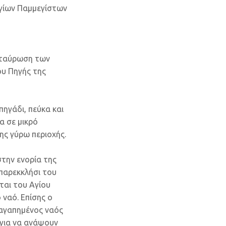
 Αγίων Παμμεγίστων
ασταύρωση των
ου Πηγής της
ηγάδι, πεύκα και
α σε μικρό
ς γύρω περιοχής.
στην ενορία της
 παρεκκλήσι του
ται του Αγίου
 ναό. Επίσης ο
 αγαπημένος ναός
 για να ανάψουν