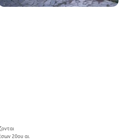
ζονται
σων 20ου αι.