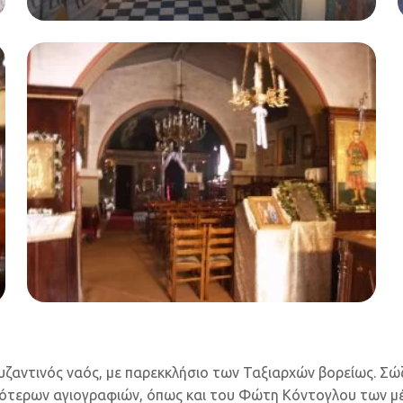
αντινός ναός, με παρεκκλήσιο των Ταξιαρχών βορείως. Σώ
ότερων αγιογραφιών, όπως και του Φώτη Κόντογλου των μέ