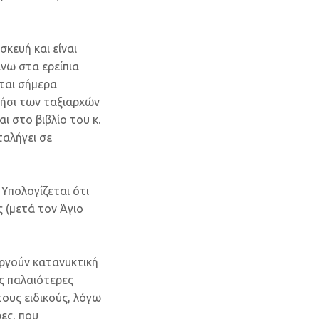
κευή και είναι
άνω στα ερείπια
ίται σήμερα
λήσι των ταξιαρχών
 στο βιβλίο του κ.
ταλήγει σε
 Υπολογίζεται ότι
 (μετά τον Άγιο
ργούν κατανυκτική
ς παλαιότερες
ους ειδικούς, λόγω
ες, που