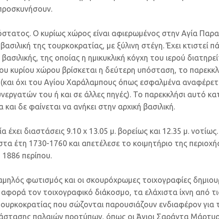
α προσκυνήσουν.
όστατος. Ο κυρίως χώρος είναι αφιερωμένος στην Αγία Παρασ
ασιλική της τουρκοκρατίας, με ξύλινη στέγη. Έχει κτιστεί π
 βασιλικής, της οποίας η ημικυκλική κόγχη του ιερού διατηρε
του κυρίου χώρου βρίσκεται η δεύτερη υπόσταση, το παρεκκ
 (και όχι του Αγίου Χαράλαμπους όπως εσφαλμένα αναφέρεται
νεργατών του ή και σε άλλες πηγές). Το παρεκκλήσι αυτό κα
 και δε φαίνεται να ανήκει στην αρχική βασιλική.
 έχει διαστάσεις 9.10 x 13.05 μ. βορείως και 12.35 μ. νοτίως.
τα έτη 1730-1760 και απετέλεσε το κοιμητήριο της περιοχής
 1886 περίπου.
αμηλός φωτισμός και οι σκουρόχρωμες τοιχογραφίες δημιου
αφορά τον τοιχογραφικό διάκοσμο, τα ελάχιστα ίχνη από τι
τουρκοκρατίας που σώζονται παρουσιάζουν ενδιαφέρον για τ
άστασης παλαιών προτύπων, όπως οι Άγιοι Σαράντα Μάρτυρ