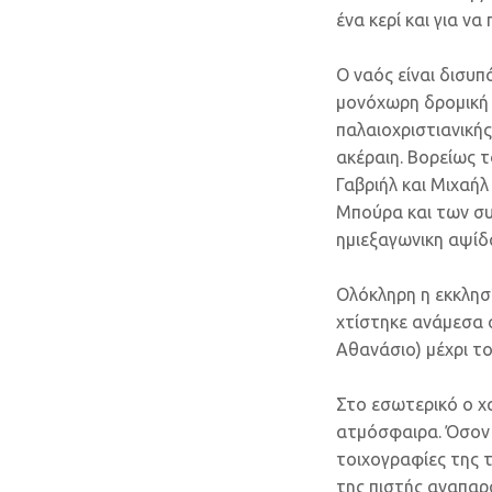
ένα κερί και για ν
Ο ναός είναι δισυπ
μονόχωρη δρομική β
παλαιοχριστιανικής
ακέραιη. Βορείως 
Γαβριήλ και Μιχαήλ
Μπούρα και των συ
ημιεξαγωνικη αψίδα
Ολόκληρη η εκκλησία
χτίστηκε ανάμεσα σ
Αθανάσιο) μέχρι το
Στο εσωτερικό ο χ
ατμόσφαιρα. Όσον 
τοιχογραφίες της 
της πιστής αναπαρ