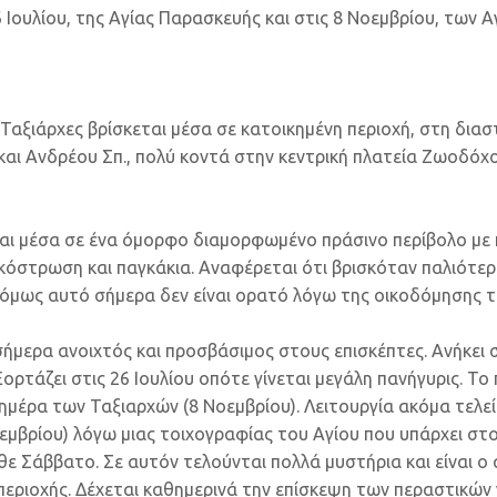
6 Ιουλίου, της Αγίας Παρασκευής και στις 8 Νοεμβρίου, των
Ταξιάρχες βρίσκεται μέσα σε κατοικημένη περιοχή, στη δι
 και Ανδρέου Σπ., πολύ κοντά στην κεντρική πλατεία Ζωοδόχ
ται μέσα σε ένα όμορφο διαμορφωμένο πράσινο περίβολο με π
ακόστρωση και παγκάκια. Αναφέρεται ότι βρισκόταν παλιότερ
μως αυτό σήμερα δεν είναι ορατό λόγω της οικοδόμησης τη
ήμερα ανοιχτός και προσβάσιμος στους επισκέπτες. Ανήκει 
ρτάζει στις 26 Ιουλίου οπότε γίνεται μεγάλη πανήγυρις. Το
ημέρα των Ταξιαρχών (8 Νοεμβρίου). Λειτουργία ακόμα τελεί
εμβρίου) λόγω μιας τοιχογραφίας του Αγίου που υπάρχει στο
θε Σάββατο. Σε αυτόν τελούνται πολλά μυστήρια και είναι ο
περιοχής. Δέχεται καθημερινά την επίσκεψη των περαστικών