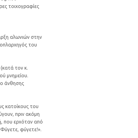
ρες τοιχογραφίες
αρξη αλωνιών στην
ο οπλαρχηγός του
 (κατά τον κ.
ού μνημείου.
δο άνθησης
υς κατοίκους του
ύγουν, πριν ακόμη
ή, που ερχόταν από
! Φύγετε, φύγετε!».