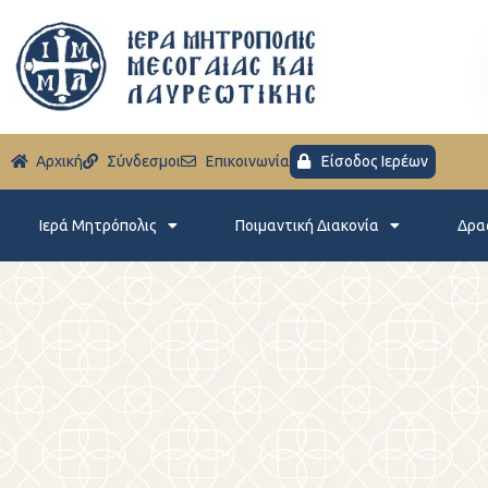
Aρχική
Σύνδεσμοι
Eπικοινωνία
Είσοδος Ιερέων
Ιερά Μητρόπολις
Ποιμαντική Διακονία
Δρα