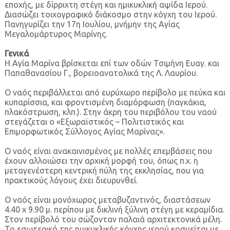
εποχής, με δίρριχτη στέγη και ημικυκλική αψίδα Ιερού.
Διασώζει τοιχογραφικό διάκοσμο στην κόγχη του Ιερού.
Πανηγυρίζει την 17η Ιουλίου, μνήμην της Αγίας
Μεγαλομάρτυρος Μαρίνης.
Γενικά
Η Αγία Μαρίνα βρίσκεται επί των οδών Τσιμήνη Ευαγ. και
Παπαθανασίου Γ., βορειοανατολικά της Λ. Λαυρίου.
Ο ναός περιβάλλεται από ευρύχωρο περίβολο με πεύκα και
κυπαρίσσια, και φροντισμένη διαμόρφωση (παγκάκια,
πλακόστρωση, κλπ.). Στην άκρη του περιβόλου του ναού
στεγάζεται ο «Εξωραϊστικός – Πολιτιστικός και
Επιμορφωτικός Σύλλογος Αγίας Μαρίνας».
Ο ναός είναι ανακαινισμένος με πολλές επεμβάσεις που
έχουν αλλοιώσει την αρχική μορφή του, όπως π.χ. η
μεταγενέστερη κεντρική πύλη της εκκλησίας, που για
πρακτικούς λόγους έχει διευρυνθεί.
Ο ναός είναι μονόχωρος μεταβυζαντινός, διαστάσεων
4.40 x 9.90 μ. περίπου με δικλινή ξύλινη στέγη με κεραμίδια.
Στον περίβολό του σώζονταν παλαιά αρχιτεκτονικά μέλη.
Το εσωτερικό της ημικυκλικής κόγχης ιερού κοσμείται με