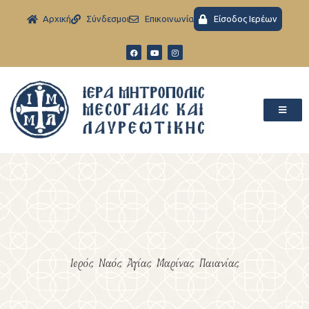
Aρχική
Σύνδεσμοι
Eπικοινωνία
Είσοδος Ιερέων
Ιερός Ναός Αγίας Μαρίνας Παιανίας