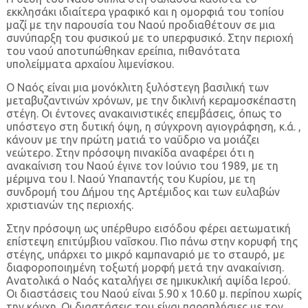
εκκλησάκι ιδιαίτερα γραφικό και η ομορφιά του τοπίου
μαζί με την παρουσία του Ναού προδιαθέτουν σε μια
συνύπαρξη του φυσικού με το υπερφυσικό. Στην περιοχή
του ναού αποτυπώθηκαν ερείπια, πιθανότατα
υπολείμματα αρχαίου λιμενίσκου.
Ο Ναός είναι μια μονόκλιτη ξυλόστεγη βασιλική των
μεταβυζαντινών χρόνων, με την δικλινή κεραμοσκέπαστη
στέγη. Οι έντονες ανακαινιστικές επεμβάσεις, όπως το
υπόστεγο στη δυτική όψη, η σύγχρονη αγιογράφηση, κ.ά. ,
κάνουν με την πρώτη ματιά το ναΰδριο να μοιάζει
νεώτερο. Στην πρόσοψη πινακίδα αναφέρει ότι η
ανακαίνιση του Ναού έγινε τον Ιούνιο του 1989, με τη
μέριμνα του Ι. Ναού Υπαπαντής του Κυρίου, με τη
συνδρομή του Δήμου της Αρτέμιδος και των ευλαβών
χριστιανών της περιοχής.
Στην πρόσοψη ως υπέρθυρο εισόδου φέρει αετωματική
επίστεψη επιτύμβιου ναΐσκου. Πιο πάνω στην κορυφή της
στέγης, υπάρχει το μικρό καμπαναριό με το σταυρό, με
διαφοροποιημένη τοξωτή μορφή μετά την ανακαίνιση.
Ανατολικά ο Ναός καταλήγει σε ημικυκλική αψίδα Ιερού.
Οι διαστάσεις του Ναού είναι 5.90 x 10.60 μ. περίπου χωρίς
την κόγχη. Οι διαστάσεις του είναι παραπλήσιες με τον