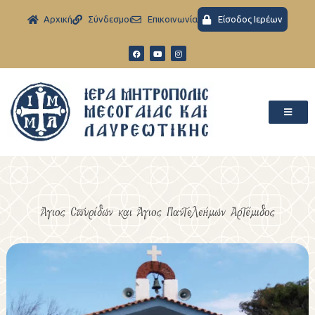
Aρχική
Σύνδεσμοι
Eπικοινωνία
Είσοδος Ιερέων
Άγιος Σπυρίδων και Άγιος Παντελεήμων Αρτέμιδος