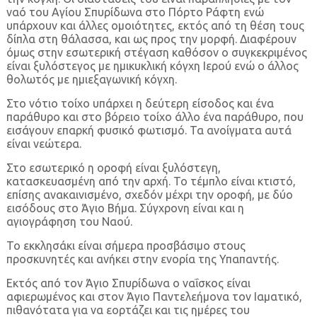
ναό του Αγίου Σπυρίδωνα στο Πόρτο Ράφτη ενώ
υπάρχουν και άλλες ομοιότητες, εκτός από τη θέση τους
δίπλα στη θάλασσα, και ως προς την μορφή. Διαφέρουν
όμως στην εσωτερική στέγαση καθόσον ο συγκεκριμένος
είναι ξυλόστεγος με ημικυκλική κόγχη Ιερού ενώ ο άλλος
θολωτός με ημιεξαγωνική κόγχη.
Στο νότιο τοίχο υπάρχει η δεύτερη είσοδος και ένα
παράθυρο και στο βόρειο τοίχο άλλο ένα παράθυρο, που
εισάγουν επαρκή φυσικό φωτισμό. Τα ανοίγματα αυτά
είναι νεώτερα.
Στο εσωτερικό η οροφή είναι ξυλόστεγη,
κατασκευασμένη από την αρχή. Το τέμπλο είναι κτιστό,
επίσης ανακαινισμένο, σχεδόν μέχρι την οροφή, με δύο
εισόδους στο Άγιο Βήμα. Σύγχρονη είναι και η
αγιογράφηση του Ναού.
Το εκκλησάκι είναι σήμερα προσβάσιμο στους
προσκυνητές και ανήκει στην ενορία της Υπαπαντής.
Εκτός από τον Άγιο Σπυρίδωνα ο ναΐσκος είναι
αφιερωμένος και στον Άγιο Παντελεήμονα τον Ιαματικό,
πιθανότατα για να εορτάζει και τις ημέρες του