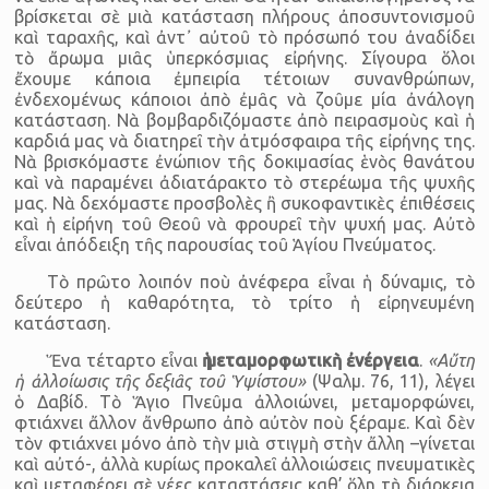
βρίσκεται σὲ μιὰ κατάσταση πλήρους ἀποσυντονισμοῦ
καὶ ταραχῆς, καὶ ἀντ᾿ αὐτοῦ τὸ πρόσωπό του ἀναδίδει
τὸ ἄρωμα μιᾶς ὑπερκόσμιας εἰρήνης. Σίγουρα ὅλοι
ἔχουμε κάποια ἐμπειρία τέτοιων συνανθρώπων,
ἐνδεχομένως κάποιοι ἀπὸ ἐμᾶς νὰ ζοῦμε μία ἀνάλογη
κατάσταση. Νὰ βομβαρδιζόμαστε ἀπὸ πειρασμοὺς καὶ ἡ
καρδιά μας νὰ διατηρεῖ τὴν ἀτμόσφαιρα τῆς εἰρήνης της.
Νὰ βρισκόμαστε ἐνώπιον τῆς δοκιμασίας ἑνὸς θανάτου
καὶ νὰ παραμένει ἀδιατάρακτο τὸ στερέωμα τῆς ψυχῆς
μας. Νὰ δεχόμαστε προσβολὲς ἢ συκοφαντικὲς ἐπιθέσεις
καὶ ἡ εἰρήνη τοῦ Θεοῦ νὰ φρουρεῖ τὴν ψυχή μας. Αὐτὸ
εἶναι ἀπόδειξη τῆς παρουσίας τοῦ Ἁγίου Πνεύματος.
Τὸ πρῶτο λοιπόν ποὺ ἀνέφερα εἶναι ἡ δύναμις, τὸ
δεύτερο ἡ καθαρότητα, τὸ τρίτο ἡ εἰρηνευμένη
κατάσταση.
Ἕνα τέταρτο εἶναι
ἡ μεταμορφωτικὴ ἐνέργεια
.
«Αὔτη
ἡ ἀλλοίωσις τῆς δεξιᾶς τοῦ Ὑψίστου»
(Ψαλμ. 76, 11), λέγει
ὁ Δαβίδ. Τὸ Ἅγιο Πνεῦμα ἀλλοιώνει, μεταμορφώνει,
φτιάχνει ἄλλον ἄνθρωπο ἀπὸ αὐτὸν ποὺ ξέραμε. Καὶ δὲν
τὸν φτιάχνει μόνο ἀπὸ τὴν μιὰ στιγμὴ στὴν ἄλλη –γίνεται
καὶ αὐτό-, ἀλλὰ κυρίως προκαλεῖ ἀλλοιώσεις πνευματικὲς
καὶ μεταφέρει σὲ νέες καταστάσεις καθ’ ὅλη τὴ διάρκεια