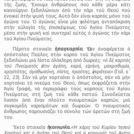
τῆς ζωῆς. Ἔχουμε ἀνθρώπους ποὺ κάθε μέρα κάτι
καινούργιο ξεδιπλώνουν ἀπὸ τὴν χάρι τοῦ Θεοῦ ποὺ
ἐνοικεῖ στὴν ψυχή τους. Αὐτὸ δὲν εἶναι καρπὸς μόνο τοῦ
ἀγῶνα του. Ὁ ἀγώνας εἶναι μία φιλότιμη ἀνταπόκριση
στὴν εὐλογία τῆς ἐπισκέψεως τοῦ Ἁγίου Πνεύματος
μέσα στὴν ψυχὴ καὶ συντηρεῖ αὐτὸς ὁ ἀγώνας τὴν χάρι
τοῦ Ἁγίου Πνεύματος.
Πέμπτο στοιχεῖο
ἡ παγκαρπία
. Ὅταν ἀναφέρεται ὁ
ἀπόστολος Παῦλος στὸν καρπὸ τοῦ Ἁγίου Πνεύματος
ξεδιπλώνει μιὰ λίστα ὁλόκληρη ἀπὸ δωρεὲς:
«ὁ δὲ καρπὸς
τοῦ Πνεύματός ἐστιν ἀγάπη, χαρά, εἰρήνη, μακροθυμία,
χρηστότης, ἀγαθωσύνη, πίστις, πραότης, ἐγκράτεια»
(Γαλ. ε΄
22, 23). Σὰν νὰ μὴν χορταίνει ὁ ἀπόστολος, σὰν νὰ μὴν
χορταίνει τὸ πνεῦμα τοῦ Θεοῦ, ὅπως ἐκφράζεται στὴν
Ἁγία Γραφή, νὰ περιγράφει τοὺς καρποὺς τοῦ Ἁγίου
Πνεύματος στὴ ζωὴ τοῦ κάθε πιστοῦ. Συνοδεύεται
λοιπὸν ἀπὸ ἕναν πλοῦτο πνευματικῶν καρπῶν, μιὰ
συγκομιδὴ χαρισμάτων καὶ δωρεῶν. Ὁ πνευματικὸς
ἄνθρωπος παρουσιάζει τὸ σύνολο τῶν ἀρετῶν στὴ ζωή
του.
Ἕκτο στοιχεῖο
ἡ κοινωνία
.
«Ἡ χάρις τοῦ Κυρίου Ἰησοῦ
Χριστοῦ καὶ ἡ ἀγάπη τοῦ Θεοῦ καὶ ἡ κοινωνία τοῦ Ἁγίου