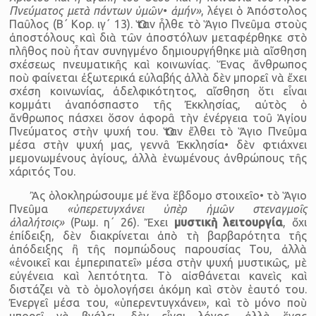
Πνεύματος μετὰ πάντων ὑμῶν• ἀμήν»
, λέγει ὁ Ἀπόστολος
Παῦλος (Β΄ Κορ. ιγ΄ 13). Ὅταν ἦλθε τὸ Ἅγιο Πνεῦμα στοὺς
ἀποστόλους καὶ διὰ τῶν ἀποστόλων μεταφέρθηκε στὸ
πλῆθος ποὺ ἦταν συνηγμένο δημιουργήθηκε μιὰ αἴσθηση
σχέσεως πνευματικῆς καὶ κοινωνίας. Ἕνας ἄνθρωπος
ποὺ φαίνεται ἐξωτερικά εὐλαβής ἀλλὰ δὲν μπορεῖ νὰ ἔχει
σχέση κοινωνίας, ἀδελφικότητος, αἴσθηση ὅτι εἶναι
κομμάτι ἀναπόσπαστο τῆς Ἐκκλησίας, αὐτὸς ὁ
ἄνθρωπος πάσχει ὅσον ἀφορᾶ τὴν ἐνέργεια τοῦ Ἁγἰου
Πνεύματος στὴν ψυχή του. Ὅταν ἔλθει τὸ Ἅγιο Πνεῦμα
μέσα στὴν ψυχή μας, γεννᾶ Ἐκκλησία• δὲν φτιάχνει
μεμονωμένους ἁγίους, ἀλλὰ ἑνωμένους ἀνθρώπους τῆς
χάριτός Του.
Ἂς ὁλοκληρώσουμε μέ ἕνα ἕβδομο στοιχεῖο• τὸ Ἅγιο
Πνεῦμα
«ὑπερετυγχάνει ὑπὲρ ἡμῶν στεναγμοῖς
ἀλαλήτοις»
(Ρωμ. η΄ 26). Ἔχει
μυστικὴ λειτουργία
, ὄχι
ἐπίδειξη, δὲν διακρίνεται ἀπὸ τὴ βαρβαρότητα τῆς
ἀπόδειξης ἢ τῆς πομπώδους παρουσίας Του, ἀλλὰ
«ἐνοικεῖ και ἐμπεριπατεῖ» μέσα στὴν ψυχή μυστικῶς, μὲ
εὐγένεια καὶ λεπτότητα. Τὸ αἰσθάνεται κανεὶς καὶ
διστάζει νὰ τὸ ὁμολογήσει ἀκόμη καὶ στὸν ἑαυτό του.
Ἐνεργεῖ μέσα του, «ὑπερεντυγχάνει», καὶ τὸ μόνο ποὺ
μπορεῖ νὰ βγάλει, δὲν εἶναι λόγος, ἀλλὰ ἕνας