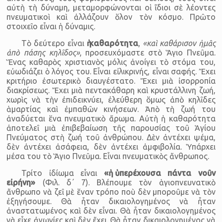
αὐτὴ τὴ δύναμη, μεταμορφώνονται οἱ ἴδιοι σὲ λέοντες
πνευματικοὶ καὶ ἀλλάζουν ὅλον τὸν κόσμο. Πρῶτο
στοιχεῖο εἶναι ἡ δύναμις.
Τὸ δεύτερο εἶναι
ἡ καθαρότητα
,
«καὶ καθάρισον ἡμᾶς
ἀπὸ πάσης κηλῖδος»
, προσευχόμαστε στὸ Ἅγιο Πνεῦμα.
Ἕνας καθαρὸς χριστιανὸς μόλις ἀνοίγει τὸ στόμα του,
εὐωδιάζει ὁ λόγος του. Εἶναι εἰλικρινής, εἶναι σαφής. Ἔχει
κριτήριο ἐσωτερικὸ διαυγέστατο. Ἔχει μιὰ ἰσορροπία
διακρίσεως. Ἔχει μιὰ πεντακάθαρη καὶ κρυστάλλινη ζωή,
χωρὶς νὰ τὴν ἐπιδεικνύει, ἐλεύθερη ὅμως ἀπὸ κηλῖδες
ἁμαρτίας καὶ ἐμπαθῶν κινήσεων. Ἀπὸ τὴ ζωή του
ἀναδύεται ἕνα πνευματικὸ ἄρωμα. Αὐτὴ ἡ καθαρότητα
ἀποτελεῖ μιὰ ἐπιβεβαίωση τῆς παρουσίας τοῦ Ἁγίου
Πνεύματος στὴ ζωή τοῦ ἀνθρώπου. Δὲν ἀντέχει ψέμα,
δὲν ἀντέχει ἀσάφεια, δὲν ἀντέχει ἀμφιβολία. Ὑπάρχει
μέσα του τὸ Ἅγιο Πνεῦμα. Εἶναι πνευματικὸς ἄνθρωπος.
Τρίτο ἰδίωμα εἶναι
«ἡ ὑπερέχουσα πάντα νοῦν
εἰρήνη»
(Φιλ. δ΄ 7). Βλέπουμε τὸν ἁγιοπνευνατικὸ
ἄνθρωπο νὰ ζεῖ μὲ ἕναν τρόπο ποὺ δὲν μποροῦμε νὰ τὸν
ἐξηγήσουμε. Θὰ ἦταν δικαιολογημένος νὰ ἦταν
ἀναστατωμένος καὶ δὲν εἶναι. Θὰ ἦταν δικαιολογημένος
νὰ εἶχε ἀγωνίες καὶ δὲν ἔχει. Θὰ ἦταν δικαιολογημένος νὰ