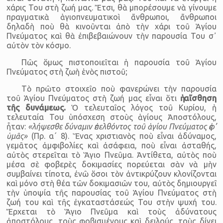
χάρις Του στὴ ζωή μας. Ἔτσι, θὰ μπορέσουμε νὰ γίνουμε
πραγματικὰ ἁγιοπνευματικοὶ ἄνθρωποι, ἄνθρωποι
δηλαδὴ ποὺ θὰ κινοῦνται ἀπὸ τὴν χάρι τοῦ Ἁγίου
Πνεύματος καὶ θὰ ἐπιβεβαιώνουν τὴν παρουσία Του σ᾿
αὐτὸν τὸν κόσμο.
Πῶς ὅμως πιστοποιεῖται ἡ παρουσία τοῦ Ἁγίου
Πνεύματος στὴ ζωὴ ἑνὸς πιστοῦ;
Τὸ πρῶτο στοιχεῖο ποὺ φανερώνει τὴν παρουσία
τοῦ Ἁγίου Πνεύματος στὴ ζωή μας εἶναι ὅτι
ἡ αἴσθηση
τῆς δυνάμεως.
Ὁ τελευταῖος λόγος τοῦ Κυρίου, ἡ
τελευταία Του ὑπόσχεση στοὺς ἁγίους Ἀποστόλους,
ἦταν:
«λήψεσθε δύναμιν ἐπελθόντος τοῦ ἁγίου Πνεύματος ἐφ’
ὑμᾶς»
(Πρ. α΄ 8). Ἕνας χριστιανὸς ποὺ εἶναι ἀδύναμος,
γεμᾶτος ἀμφιβολίες καὶ ἀσάφεια, ποὺ εἶναι ἀσταθής,
αὐτὸς στερεῖται τὸ Ἅγιο Πνεῦμα. Ἀντίθετα, αὐτὸς ποὺ
μέσα σὲ φοβερὲς δοκιμασίες πορεύεται σὰν νὰ μὴν
συμβαίνει τίποτα, ἐνῶ ὅσοι τὸν ἀντικρύζουν κλονίζονται
καὶ μόνο στὴ θέα τῶν δοκιμασιῶν του, αὐτὸς δημιουργεῖ
τὴν ὑποψία τῆς παρουσίας τοῦ Ἁγίου Πνεύματος στὴ
ζωή του καὶ τῆς ἐγκαταστάσεώς Του στὴν ψυχή του.
Ἔρχεται τὸ Ἅγιο Πνεῦμα καὶ τοὺς ἀδύνατους
ἀποστόλους, τοὺς φοβισμένους καὶ δειλούς, τοὺς δίνει