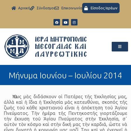
Aρχική
Σύνδεσμοι
Eπικοινωνία
Είσοδος Ιερέων
Μήνυμα Ιουνίου – Ιουλίου 2014
Ὅπως μᾶς διδάσκουν οἱ Πατέρες τῆς Ἐκκλησίας μας,
ἀλλὰ καὶ ἡ ἴδια ἡ Ἐκκλησία μᾶς κατευθύνει, σκοπός τῆς
ζωῆς τοῦ κάθε χριστιανοῦ εἶναι ἡ ἀπόκτηση τοῦ Ἁγίου
Πνεύματος. Τὴν ἡμέρα τῆς Πεντηκοστῆς γιορτάζουμε
τὴν ἔκχυση τοῦ Ἁγίου Πνεύματος στὴν Ἐκκλησία, σ᾿
αὐτὸν τὸν κόσμο καὶ στὴν δική μας τὴν καρδιά, ὥστε νὰ
εἶναι δυνατὴ ἡ κοινωνία μας μαζί Του καὶ νὰ ἐνεργεῖ ἡ