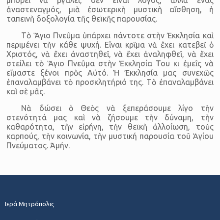
ἀναστεναγμός, μιὰ ἐσωτερικὴ μυστικὴ αἴσθηση, ἡ
ταπεινὴ δοξολογία τῆς θεϊκῆς παρουσίας.
Τὸ Ἅγιο Πνεῦμα ὑπάρχει πάντοτε στὴν Ἐκκλησία καὶ
περιμένει τὴν κάθε ψυχή. Εἶναι κρῖμα νὰ ἔχει κατεβεῖ ὁ
Χριστός, νὰ ἔχει ἀναστηθεῖ, νὰ ἔχει ἀναληφθεῖ, νὰ ἔχει
στείλει τὸ Ἅγιο Πνεῦμα στὴν Ἐκκλησία Του κι ἐμεῖς νὰ
εἴμαστε ξένοι πρὸς Αὐτό. Ἡ Ἐκκλησία μας συνεχῶς
ἐπαναλαμβάνει τὸ προσκλητήριό της. Τὸ ἐπαναλαμβάνει
καὶ σὲ μᾶς.
Νὰ δώσει ὁ Θεὸς νὰ ξεπεράσουμε λίγο τὴν
στενότητά μας καὶ νὰ ζήσουμε τὴν δύναμη, τὴν
καθαρότητα, τὴν εἰρήνη, τὴν θεϊκὴ ἀλλοίωση, τοὺς
καρπούς, τὴν κοινωνία, τὴν μυστική παρουσία τοῦ Ἁγίου
Πνεύματος. Ἀμήν.
Ιερά Μητρόπολις