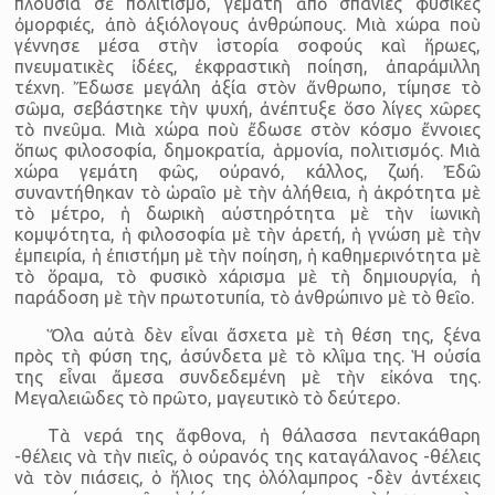
πλούσια σὲ πολιτισμό, γεμάτη ἀπὸ σπάνιες φυσικὲς
ὀμορφιές, ἀπὸ ἀξιόλογους ἀνθρώπους. Μιὰ χώρα ποὺ
γέννησε μέσα στὴν ἱστορία σοφούς καὶ ἥρωες,
πνευματικὲς ἰδέες, ἐκφραστικὴ ποίηση, ἀπαράμιλλη
τέχνη. Ἔδωσε μεγάλη ἀξία στὸν ἄνθρωπο, τίμησε τὸ
σῶμα, σεβάστηκε τὴν ψυχή, ἀνέπτυξε ὅσο λίγες χῶρες
τὸ πνεῦμα. Μιὰ χώρα ποὺ ἔδωσε στὸν κόσμο ἔννοιες
ὅπως φιλο­σοφία, δημοκρατία, ἁρμονία, πολιτισμός. Μιὰ
χώρα γεμάτη φῶς, οὐρανό, κάλλος, ζωή. Ἐδῶ
συναντήθηκαν τὸ ὡραῖο μὲ τὴν ἀλήθεια, ἡ ἀκρότητα μὲ
τὸ μέτρο, ἡ δωρικὴ αὐστηρότητα μὲ τὴν ἰωνικὴ
κομψότητα, ἡ φιλοσοφία μὲ τὴν ἀρετή, ἡ γνώση μὲ τὴν
ἐμπειρία, ἡ ἐπιστήμη μὲ τὴν ποίηση, ἡ καθημερινότητα μὲ
τὸ ὅραμα, τὸ φυσικὸ χάρισμα μὲ τὴ δημιουργία, ἡ
παράδοση μὲ τὴν πρωτοτυπία, τὸ ἀνθρώπινο μὲ τὸ θεῖο.
Ὅλα αὐτὰ δὲν εἶναι ἄσχετα μὲ τὴ θέση της, ξένα
πρὸς τὴ φύση της, ἀσύνδετα μὲ τὸ κλῖμα της. Ἡ οὐσία
της εἶναι ἄμεσα συνδεδεμένη μὲ τὴν εἰκόνα της.
Μεγαλειῶδες τὸ πρῶτο, μαγευτικὸ τὸ δεύτερο.
Τὰ νερά της ἄφθονα, ἡ θάλασσα πεντακάθαρη
-θέλεις νὰ τὴν πιεῖς, ὁ οὐρανός της καταγάλα­νος -θέλεις
νὰ τὸν πιάσεις, ὁ ἥλιος της ὁλό­λαμπρος -δὲν ἀντέχεις