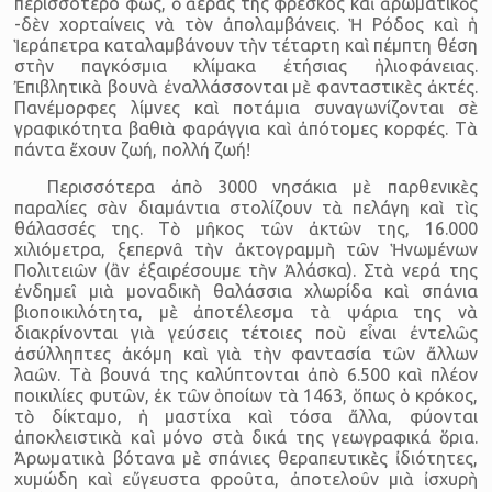
περισσότερο φῶς, ὁ ἀέρας της φρέσκος καὶ ἀρωμα­τικὸς
-δὲν χορταίνεις νὰ τὸν ἀπολαμβάνεις. Ἡ Ρόδος καὶ ἡ
Ἱερά­πετρα καταλαμβάνουν τὴν τέταρτη καὶ πέμπτη θέση
στὴν παγκόσμια κλίμακα ἐτήσιας ἡλιο­φάνειας.
Ἐπιβλητικὰ βουνὰ ἐναλλάσσονται μὲ φανταστικὲς ἀκτές.
Πανέμορφες λίμνες καὶ ποτάμια συναγωνίζονται σὲ
γραφικότητα βαθιὰ φαράγγια καὶ ἀπότομες κορφές. Τὰ
πάντα ἔχουν ζωή, πολλή ζωή!
Περισσότερα ἀπὸ 3000 νησάκια μὲ παρθενικὲς
παραλίες σὰν δια­μάντια στολίζουν τὰ πελάγη καὶ τὶς
θάλασ­σές της. Τὸ μῆκος τῶν ἀκτῶν της, 16.000
χιλιόμετρα, ξεπερνᾶ τὴν ἀκτο­γραμμὴ τῶν Ἡνωμένων
Πολι­τειῶν (ἂν ἐξαιρέσουμε τὴν Ἀλάσκα). Στὰ νερά της
ἐνδημεῖ μιὰ μοναδικὴ θαλάσσια χλωρίδα καὶ σπάνια
βιοποικι­λότητα, μὲ ἀποτέλεσμα τὰ ψάρια της νὰ
διακρίνονται γιὰ γεύσεις τέτοιες ποὺ εἶναι ἐντελῶς
ἀσύλληπτες ἀκόμη καὶ γιὰ τὴν φαντασία τῶν ἄλλων
λαῶν. Τὰ βουνά της καλύπτονται ἀπὸ 6.500 καὶ πλέον
ποικιλίες φυτῶν, ἐκ τῶν ὁποίων τὰ 1463, ὅπως ὁ κρόκος,
τὸ δίκταμο, ἡ μαστίχα καὶ τόσα ἄλλα, φύονται
ἀποκλειστικὰ καὶ μόνο στὰ δικά της γεωγραφικά ὅρια.
Ἀρωματικὰ βότανα μὲ σπάνιες θεραπευτικὲς ἰδιότητες,
χυμώδη καὶ εὔγευστα φροῦτα, ἀποτελοῦν μιὰ ἰσχυρὴ