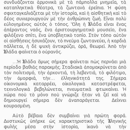
συνδυάζονται ἁρμονικὰ μὲ τὰ πάμπολλα μνημεῖα, τὰ
καταπληκτικὰ θέατρα, τὰ ζωντα­νὰ ἐρείπια. Ἡ φύση
σφιχταγκαλιάζεται μὲ τὴν ἱστορία, καὶ ἡ αἰσθητικὴ καὶ τὸ
δέος συνιερουργοῦν μὲ τὴν ἀνθρώπινη ζωή. Εἶναι πολὺ
εὐλογημένος αὐτὸς ὁ τόπος. Ὅλη ἡ Ἑλλάδα εἶναι ἕνας
ἀπέραντος ναός, ἕνα ἀριστουρ­γηματικὸ μουσεῖο, ἕνα
φιλόξενο σπίτι, ἕνα ὑποβλητικὸ τοπίο. Στὸν τόπο αὐτὸν
οἱ αἰσθήσεις ἡσυχάζουν, τὸ πνεῦμα ζωντα­νεύει, ἡ καρδιὰ
πάλλεται, ἡ δὲ ψυχὴ ἀντικρύζει, ὁρᾶ, θεωρεῖ. Ἀπὸ τὴν
Ἑλλάδα φαίνεται ὁ οὐρανός.
…Ἡ Ἑλλάδα ὅμως σήμερα φαίνεται πὼς περνάει μιὰ
περίοδο βαθιᾶς παρακμῆς. Σταδιακὰ ἀπομακρύνεται ἀπὸ
τὸν πολιτισμό, τὴν ἀρχοντιά, τὴ λεβεντιά, τὸ φιλότιμο,
τὴν ὀμορφιά, τὴν… ἑλληνικότητά της. Σήμερα
οἰκονομικὰ καταρρέει, οἰκολογικὰ καταστρέ­φεται,
τεχνολο­γικὰ βεβηλώ­νεται, πνευμα­τικὰ φτωχαίνει. Ἡ
χώρα ποὺ τὸ μόνο ποὺ γνώριζε ἦταν νὰ ζεῖ καὶ νὰ
δημιουργεῖ σήμερα δὲν ἀναπαράγεται. Δείχνει
κουρασμένη.
Αὐτὸ βέβαια δὲν συμβαίνει γιὰ πρώτη φορά.
Δυστυχῶς ὑπῆρχε ὡς χαρακτηριστικὸ τῆς Ἑλληνικῆς
φυλῆς μέσα στὴν ἱστορία, ἱκανὸ νὰ τὴν