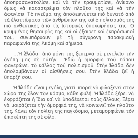
ἀποπροσανατολίσει καὶ νὰ τὴν τραυματίσει, ἀνίκανο
ὅμως νὰ κατα­στρέψει τὸν πλοῦτο της καὶ νὰ τὴν
ἀφανίσει. Τὸ πνεῦμα της ἀποδει­κνύεται πιὸ δυνατὸ ἀπὸ
τὰ ἐλαττώματα τῶν ἀνθρώπων της καὶ ὁ πολιτισμός της
πιὸ ἀνθεκτικὸς ἀπὸ τὶς ἱστορικὲς ὑποχωρήσεις της. Ὁ
κρυμμένος θησαυρὸς της καὶ οἱ ἐξαιρετικοὶ ἐκπρόσωποί
του, συνυπάρ­χουν μὲ τὴ σύγχρονη παρακ­μιακὴ
παραφωνία της. Ἀκόμη καὶ σήμερα.
…Ἡ Ἑλλάδα ἀπὸ μόνη της ξεπερνᾶ σὲ μεγαλεῖο τὴν
ἀγάπη μας σὲ αὐτήν. Ἐδῶ ἡ ὀμορφιὰ τοῦ τόπου
φανερώνει τὸ κάλλος τοῦ πολιτισμοῦ. Στὴν Ἑλλάδα δὲν
ἀπολαμβάνουν οἱ αἰσθήσεις σου. Στὴν Ἑλλάδα ζεῖ ἡ
ὕπαρξή σου.
Ἡ Ἑλλάδα εἶναι μεγάλη, γιατὶ μπορεῖ νὰ φιλοξενεῖ στὸν
χῶρο της ὅλον τὸν κόσμο, κάθε φυλή. Ἡ Ἑλλάδα ξέρει νὰ
ἐκφράζεται ἡ ἴδια καὶ νὰ ὑποδέχεται τοὺς ἄλλους. Ξέρει
νὰ μοιράζεται τὴν ὀμορφιά της, νὰ κοινωνεῖ τὸν πλοῦτο
της. Κάνει τὸν πολίτη της παγκόσμιο, μεταμορφώνει τὸν
ἐπισκέπτη της σὲ φίλο.