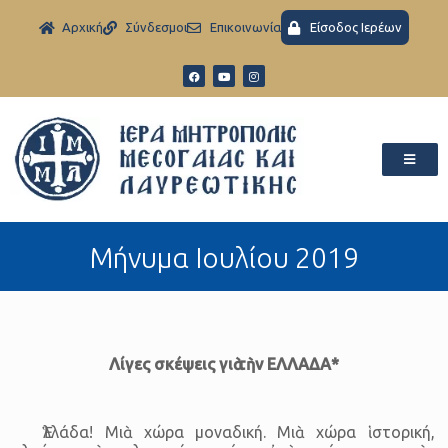
Aρχική
Σύνδεσμοι
Eπικοινωνία
Είσοδος Ιερέων
Μήνυμα Ιουλίου 2019
Λίγες σκέψεις γιὰ τὴν ΕΛΛΑΔΑ*
Ἑλλάδα! Μιὰ χώρα μοναδική. Μιὰ χώρα ἱστορική,