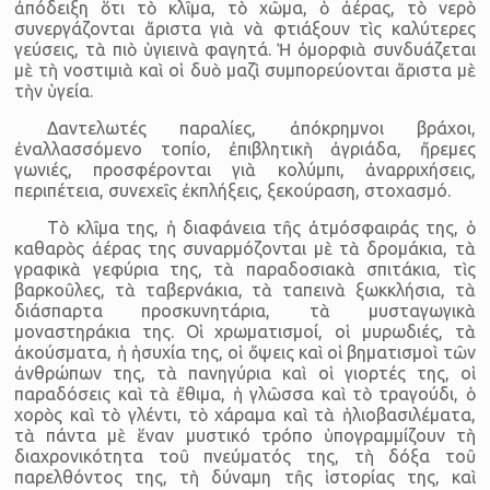
ἀπόδειξη ὅτι τὸ κλῖμα, τὸ χῶμα, ὁ ἀέρας, τὸ νερὸ
συνεργάζονται ἄριστα γιὰ νὰ φτιάξουν τὶς καλύτερες
γεύσεις, τὰ πιὸ ὑγιεινὰ φαγητά. Ἡ ὀμορφιὰ συνδυάζεται
μὲ τὴ νοστιμιὰ καὶ οἱ δυὸ μαζὶ συμπορεύονται ἄριστα μὲ
τὴν ὑγεία.
Δαντελωτές παραλίες, ἀπόκρημνοι βράχοι,
ἐναλλασσόμενο τοπίο, ἐπιβλητικὴ ἀγριάδα, ἤρεμες
γωνιές, προσ­φέρονται γιὰ κολύμπι, ἀναρρι­χήσεις,
περιπέτεια, συνεχεῖς ἐκπλή­ξεις, ξεκούραση, στοχασμό.
Τὸ κλῖμα της, ἡ διαφάνεια τῆς ἀτμόσφαιράς της, ὁ
καθαρὸς ἀέρας της συναρμόζονται μὲ τὰ δρομάκια, τὰ
γραφικὰ γεφύρια της, τὰ παρα­δοσιακὰ σπιτάκια, τὶς
βαρκοῦλες, τὰ ταβερνάκια, τὰ ταπεινὰ ξωκκλήσια, τὰ
διάσπαρτα προσκυνητάρια, τὰ μυσταγωγικὰ
μοναστηράκια της. Οἱ χρωματισμοί, οἱ μυρωδιές, τὰ
ἀκούσματα, ἡ ἡσυχία της, οἱ ὄψεις καὶ οἱ βηματισμοὶ τῶν
ἀνθρώπων της, τὰ πανηγύρια καὶ οἱ γιορτές της, οἱ
παραδόσεις καὶ τὰ ἔθιμα, ἡ γλῶσσα καὶ τὸ τραγούδι, ὁ
χορὸς καὶ τὸ γλέντι, τὸ χάραμα καὶ τὰ ἡλιοβασιλέματα,
τὰ πάντα μὲ ἕναν μυστικό τρόπο ὑπογραμμίζουν τὴ
διαχρονικότητα τοῦ πνεύματός της, τὴ δόξα τοῦ
παρελθόντος της, τὴ δύναμη τῆς ἱστορίας της, καὶ