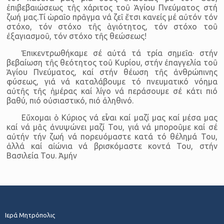
ἐπιβεβαιώσεως τῆς χάριτος τοῦ Ἁγίου Πνεύματος στή
ζωή μας.Τί ὡραῖο πρᾶγμα νά ζεῖ ἔτσι κανείς μέ αὐτόν τόν
στόχο, τόν στόχο τῆς ἁγιότητος, τόν στόχο τοῦ
ἐξαγιασμοῦ, τόν στόχο τῆς θεώσεως!
Ἐπικεντρωθήκαμε σέ αὐτά τά τρία σημεῖα· στήν
βεβαίωση τῆς θεότητος τοῦ Κυρίου, στήν ἐπαγγελία τοῦ
Ἁγίου Πνεύματος, καί στήν θέωση τῆς ἀνθρώπινης
φύσεως, γιά νά καταλάβουμε τό πνευματικό νόημα
αὐτῆς τῆς ἡμέρας καί λίγο νά περάσουμε σέ κάτι πιό
βαθύ, πιό οὐσιαστικό, πιό ἀληθινό.
Εὔχομαι ὁ Κύριος νά εἶναι καί μαζί μας καί μέσα μας
καί νά μᾶς ἀνυψώνει μαζί Του, γιά νά μποροῦμε καί σέ
αὐτήν τήν ζωή νά πορευόμαστε κατά τό θέλημά Του,
ἀλλά καί αἰώνια νά βρισκόμαστε κοντά Του, στήν
Βασιλεία Του. Ἀμήν
Ιερά Μητρόπολις