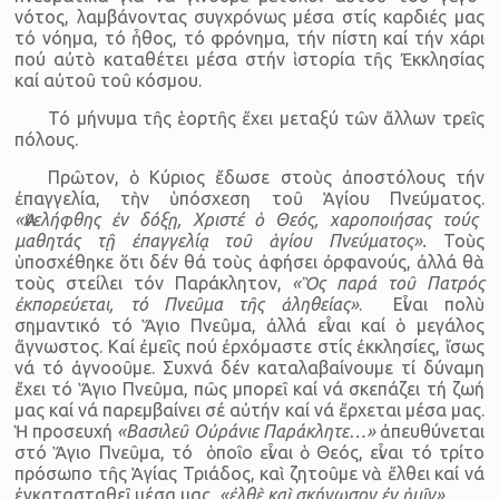
νότος, λαμβάνοντας συγχρόνως μέσα στίς καρδιές μας
τό νόημα, τό ἦθος, τό φρόνημα, τήν πίστη καί τήν χάρι
πού αὐτὸ καταθέτει μέσα στήν ἱστορία τῆς Ἐκκλησίας
καί αὐτοῦ τοῦ κόσμου.
Τό μήνυμα τῆς ἑορτῆς ἔχει μεταξύ τῶν ἄλλων τρεῖς
πόλους.
Πρῶτον, ὁ Κύριος ἔδωσε στοὺς ἀποστόλους τήν
ἐπαγγελία, τὴν ὑπό­σχεση τοῦ Ἁγίου Πνεύ­ματος.
«Ἀνελήφθης ἐν δόξῃ, Χριστέ ὁ Θεός, χαροποιήσας τούς
μαθητάς τῇ ἐπαγγελίᾳ τοῦ ἁγίου Πνεύματος».
Τοὺς
ὑποσχέθηκε ὅτι δέν θά τοὺς ἀφήσει ὀρφανούς, ἀλλά θὰ
τοὺς στείλει τόν Παράκλητον,
«Ὃς παρά τοῦ Πατρός
ἐκπορεύεται, τό Πνεῦμα τῆς ἀληθείας»
. Εἶναι πολὺ
σημαντικό τό Ἅγιο Πνεῦμα, ἀλλά εἶναι καί ὁ μεγάλος
ἄγνωστος. Καί ἐμεῖς πού ἐρχόμαστε στίς ἐκκλησίες, ἴσως
νά τό ἀγνοοῦμε. Συχνά δέν καταλαβαίνουμε τί δύναμη
ἔχει τό Ἅγιο Πνεῦμα, πῶς μπορεῖ καί νά σκεπάζει τή ζωή
μας καί νά παρεμβαίνει σέ αὐτήν καί νά ἔρχεται μέσα μας.
Ἡ προσευχή
«Βασιλεῦ Οὐράνιε Παράκλητε…»
ἀπευθύνεται
στό Ἅγιο Πνεῦμα, τό ὁποῖο εἶναι ὁ Θεός, εἶναι τό τρίτο
πρόσωπο τῆς Ἁγίας Τριάδος, καὶ ζητοῦμε νὰ ἔλθει καί νά
ἐγκατασταθεῖ μέσα μας,
«ἐλθὲ καὶ σκήνωσον ἐν ἡμῖν».