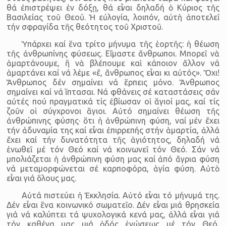
θά ἐπιστρέψει ἐν δόξῃ, θά εἶναι δηλαδή ὁ Κύριος τῆς
Βασιλείας τοῦ Θεοῦ. Ἡ εὐλογία, λοιπόν, αὐτὴ ἀποτελεῖ
τήν σφραγίδα τῆς θεότητος τοῦ Χριστοῦ.
Ὑπάρχει καί ἕνα τρίτο μήνυμα τῆς ἑορτῆς: ἡ θέωση
τῆς ἀνθρωπίνης φύσεως. Εἴμαστε ἄνθρωποι. Μπορεῖ νὰ
ἁμαρτάνουμε, ἢ νὰ βλέπουμε καὶ κάποιον ἄλλον νά
ἁμαρτάνει καί νά λέμε «ἔ, ἄνθρωπος εἶναι κι αὐτός». Ὄχι!
Ἄνθρωπος δέν σημαίνει νά ἕρπεις μόνο. Ἄνθρωπος
σημαίνει καί νά ἵπτασαι. Νά φθάνεις σέ καταστάσεις σάν
αὐτές πού πραγματικά τίς ἐβίωσαν οἱ ἅγιοί μας, καί τίς
ζοῦν οἱ σύγχρονοι ἅγιοι. Αὐτό σημαίνει θέωση τῆς
ἀνθρώπινης φύσης· ὅτι ἡ ἀνθρώπινη φύση, ναί μέν ἔχει
τήν ἀδυναμία της καί εἶναι ἐπιρρεπής στήν ἁμαρτία, ἀλλά
ἔχει καί τήν δυνατότητα τῆς ἁγιότητος, δηλαδή νά
ἑνωθεῖ μέ τόν Θεό καί νά κοινωνεῖ τόν Θεό. Σάν νά
μπολιάζεται ἡ ἀνθρώπινη φύση μας καί ἀπό ἄγρια φύση
νά μεταμορφώνεται σέ καρποφόρα, ἁγία φύση. Αὐτὸ
εἶναι γιά ὅλους μας.
Αὐτά πιστεύει ἡ Ἐκκλησία. Αὐτό εἶναι τό μήνυμά της.
Δέν εἶναι ἕνα κοινωνικό σωματεῖο. Δέν εἶναι μιά θρησκεία
γιά νά καλύπτει τά ψυχολογικά κενά μας, ἀλλά εἶναι γιά
τόν καθένα μας μιά ὁδός ἑνώσεως μέ τόν Θεό,