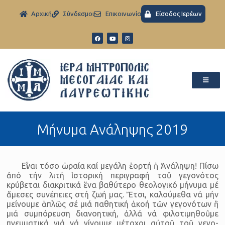
Aρχική
Σύνδεσμοι
Eπικοινωνία
Είσοδος Ιερέων
Μήνυμα Ανάληψης 2019
Εἶναι τόσο ὡραία καί μεγάλη ἑορτή ἡ Ἀνάληψη! Πίσω
ἀπό τήν λιτή ἱστορική περιγραφή τοῦ γεγονότος
κρύβεται διακριτικά ἕνα βαθύτερο θεολογικό μήνυμα μέ
ἄμεσες συνέπειες στή ζωή μας. Ἔτσι, καλούμεθα νά μήν
μείνουμε ἁπλῶς σέ μιά παθητική ἀκοή τῶν γεγονότων ἢ
μιά συμπόρευση διανοητική, ἀλλά νά φιλοτιμηθοῦμε
πνευματικά γιά νά γίνουμε μέτοχοι αὐτοῦ τοῦ γεγο­