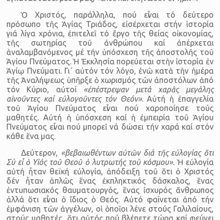
Ὁ Χριστός, παράλληλα, πού εἶναι τό δεύτερο
πρόσωπο τῆς Ἁγίας Τριάδος, εἰσέρχεται στήν ἱστορία
γιά λίγα χρόνια, ἐπιτελεῖ τό ἔργο τῆς θείας οἰκονομίας,
τῆς σωτηρίας τοῦ ἀνθρώπου καί ἀπέρχεται
ἀναλαμβανόμενος μέ τήν ὑπόσχεση τῆς ἀποστολῆς τοῦ
Ἁγίου Πνεύματος. Ἡ Ἐκκλησία πορεύεται στὴν ἱστορία ἐν
Ἁγίῳ Πνεύματι. Γι΄ αὐτόν τόν λόγο, ἐνῶ κατὰ τὴν ἡμέρα
τῆς Ἀναλήψεως ὑπῆρξε ὁ χωρισμός τῶν ἀποστόλων ἀπό
τόν Κύριο, αὐτοί
«ἐπέστρεψαν μετά χαρᾶς μεγάλης
αἰνοῦντες καί εὐλογοῦντες τόν Θεόν»
. Αὐτή ἡ ἐπαγγελία
τοῦ Ἁγίου Πνεύματος εἶναι πού χαροποίησε τούς
μαθητές. Αὐτή ἡ ὑπόσχεση καί ἡ ἐμπειρία τοῦ Ἁγίου
Πνεύματος εἶναι πού μπορεῖ νά δώσει τήν χαρά καί στόν
κάθε ἕνα μας.
Δεύτερον,
«βεβαιωθέντων αὐτῶν διά τῆς εὐλογίας ὅτι
Σύ εἶ ὁ Υἰός τοῦ Θεοῦ ὁ λυτρωτής τοῦ κόσμου».
Ἡ εὐλογία
αὐτή ἦταν θεϊκή εὐλογία, ἀπόδειξη τοῦ ὅτι ὁ Χριστός
δέν ἦταν ἁπλῶς ἕνας ἐκπληκτικός δάσκαλος, ἕνας
ἐντυπω­σιακός θαυματουργός, ἕνας ἰσχυρός ἄνθρωπος
ἀλλά ὅτι εἶναι ὁ ἴδιος ὁ Θεός. Αὐτό φαίνεται ἀπό τήν
ἐμφάνιση τῶν ἀγγέλων, οἱ ὁποῖοι λένε στούς Γαλιλαίους,
στούς μαθητές, ὅτι αὐτός πού βλέπετε τώρα καί φεύγει