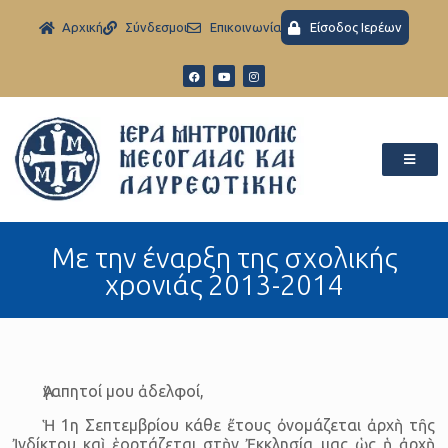
Aρχική
Σύνδεσμοι
Eπικοινωνία
Είσοδος Ιερέων
Με την έναρξη της σχολικής
χρονιάς 2013-2014
Ἀγαπητοί μου ἀδελφοί,
Ἡ 1η Σεπτεμβρίου κάθε ἔτους ὀνομάζεται ἀρχὴ τῆς
Ἰνδίκτου καὶ ἑορτάζεται στὴν Ἐκκλησία μας ὡς ἡ ἀρχὴ