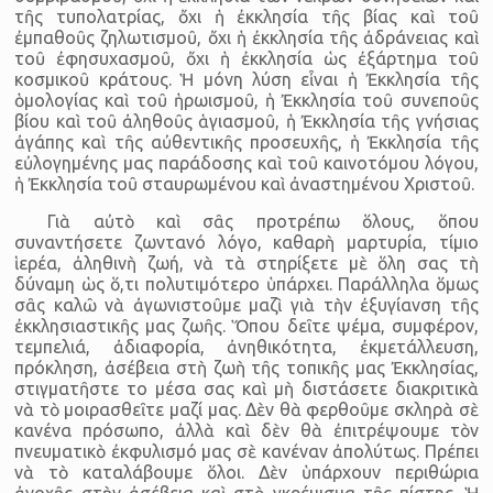
τῆς τυπολατρίας, ὄχι ἡ ἐκκλησία τῆς βίας καὶ τοῦ
ἐμπαθοῦς ζηλωτισμοῦ, ὄχι ἡ ἐκκλησία τῆς ἀδράνειας καὶ
τοῦ ἐφησυχασμοῦ, ὄχι ἡ ἐκκλησία ὡς ἐξάρτημα τοῦ
κοσμικοῦ κράτους. Ἡ μόνη λύση εἶναι ἡ Ἐκκλησία τῆς
ὁμολογίας καὶ τοῦ ἡρωισμοῦ, ἡ Ἐκκλησία τοῦ συνεποῦς
βίου καὶ τοῦ ἀληθοῦς ἁγιασμοῦ, ἡ Ἐκκλησία τῆς γνήσιας
ἀγάπης καὶ τῆς αὐθεντικῆς προσευχῆς, ἡ Ἐκκλησία τῆς
εὐλογημένης μας παράδοσης καὶ τοῦ καινοτόμου λόγου,
ἡ Ἐκκλησία τοῦ σταυρωμένου καὶ ἀναστημένου Χριστοῦ.
Γιὰ αὐτὸ καὶ σᾶς προτρέπω ὅλους, ὅπου
συναντήσετε ζωντανό λόγο, καθαρὴ μαρτυρία, τίμιο
ἱερέα, ἀληθινὴ ζωή, νὰ τὰ στηρίξετε μὲ ὅλη σας τὴ
δύναμη ὡς ὅ,τι πολυτιμότερο ὑπάρχει. Παράλληλα ὅμως
σᾶς καλῶ νὰ ἀγωνιστοῦμε μαζὶ γιὰ τὴν ἐξυγίανση τῆς
ἐκκλησιαστικῆς μας ζωῆς. Ὅπου δεῖτε ψέμα, συμφέρον,
τεμπελιά, ἀδιαφορία, ἀνηθικότητα, ἐκμετάλλευση,
πρόκληση, ἀσέβεια στὴ ζωὴ τῆς τοπικῆς μας Ἐκκλησίας,
στιγματῆστε το μέσα σας καὶ μὴ διστάσετε διακριτικὰ
νὰ τὸ μοιρασθεῖτε μαζί μας. Δὲν θὰ φερθοῦμε σκληρὰ σὲ
κανένα πρόσωπο, ἀλλὰ καὶ δὲν θὰ ἐπιτρέψουμε τὸν
πνευματικὸ ἐκφυλισμό μας σὲ κανέναν ἀπολύτως. Πρέπει
νὰ τὸ καταλάβουμε ὅλοι. Δὲν ὑπάρχουν περιθώρια
ἀνοχῆς στὴν ἀσέβεια καὶ στὸ γκρέμισμα τῆς πίστης. Ἡ