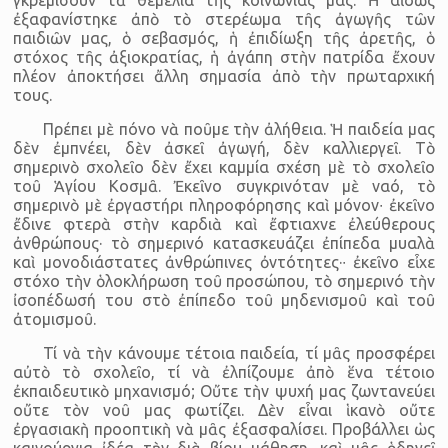
ἐξαφανίστηκε ἀπὸ τὸ στερέωμα τῆς ἀγωγῆς τῶν
παιδιῶν μας, ὁ σεβασμός, ἡ ἐπιδίωξη τῆς ἀρετῆς, ὁ
στόχος τῆς ἀξιοκρατίας, ἡ ἀγάπη στὴν πατρίδα ἔχουν
πλέον ἀποκτήσει ἄλλη σημασία ἀπὸ τὴν πρωταρχική
τους.
Πρέπει μὲ πόνο νὰ ποῦμε τὴν ἀλήθεια. Ἡ παιδεία μας
δὲν ἐμπνέει, δὲν ἀσκεῖ ἀγωγή, δὲν καλλιεργεῖ. Τὸ
σημερινὸ σχολεῖο δὲν ἔχει καμμία σχέση μὲ τὸ σχολεῖο
τοῦ Ἁγίου Κοσμᾶ. Ἐκεῖνο συγκρινόταν μὲ ναό, τὸ
σημερινὸ μὲ ἐργαστήρι πληροφόρησης καὶ μόνον∙ ἐκεῖνο
ἔδινε φτερὰ στὴν καρδιὰ καὶ ἔφτιαχνε ἐλεύθερους
ἀνθρώπους· τὸ σημερινό κατασκευάζει ἐπίπεδα μυαλὰ
καὶ μονοδιάστατες ἀνθρώπινες ὀντότητες·∙ ἐκεῖνο εἶχε
στόχο τὴν ὁλοκλήρωση τοῦ προσώπου, τὸ σημερινό τὴν
ἰσοπέδωσή του στὸ ἐπίπεδο τοῦ μηδενισμοῦ καὶ τοῦ
ἀτομισμοῦ.
Τί νὰ τὴν κάνουμε τέτοια παιδεία, τί μᾶς προσφέρει
αὐτὸ τὸ σχολεῖο, τί νὰ ἐλπίζουμε ἀπὸ ἕνα τέτοιο
ἐκπαιδευτικὸ μηχανισμό; Οὔτε τὴν ψυχή μας ζωντανεύει
οὔτε τὸν νοῦ μας φωτίζει. Δὲν εἶναι ἱκανὸ οὔτε
ἐργασιακὴ προοπτικὴ νὰ μᾶς ἐξασφαλίσει. Προβάλλει ὡς
καινούργια ἰδέα τὴν διὰ βίου μάθηση, καὶ μᾶς ὁδηγεῖ