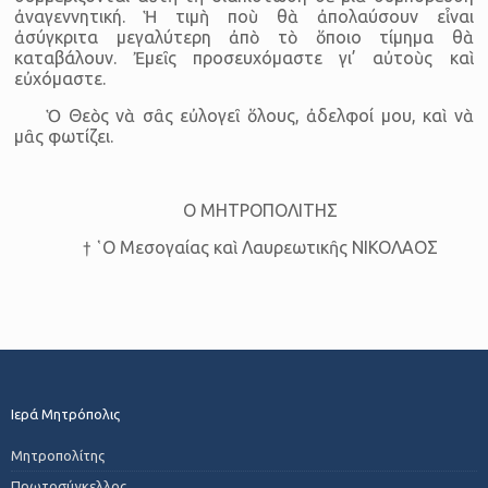
ἀναγεννητική. Ἡ τιμὴ ποὺ θὰ ἀπολαύσουν εἶναι
ἀσύγκριτα μεγαλύτερη ἀπὸ τὸ ὅποιο τίμημα θὰ
καταβάλουν. Ἐμεῖς προσευχόμαστε γι’ αὐτοὺς καὶ
εὐχόμαστε.
Ὁ Θεὸς νὰ σᾶς εὐλογεῖ ὅλους, ἀδελφοί μου, καὶ νὰ
μᾶς φωτίζει.
Ο ΜΗΤΡΟΠΟΛΙΤΗΣ
† ῾Ο Μεσογαίας καὶ Λαυρεωτικῆς ΝΙΚΟΛΑΟΣ
Ιερά Μητρόπολις
Μητροπολίτης
Πρωτοσύγκελλος