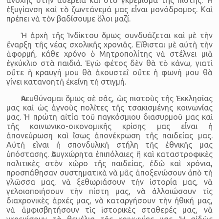
ἐξυγίανση καὶ τὸ ζωντάνεμά μας εἶναι μονόδρομος. Καὶ
πρέπει νὰ τὸν βαδίσουμε ὅλοι μαζί.
Ἡ ἀρχὴ τῆς Ἰνδίκτου ὅμως συνδυάζεται καὶ μὲ τὴν
ἔναρξη τῆς νέας σχολικῆς χρονιᾶς. Εἴθισται μὲ αὐτὴ τὴν
ἀφορμή, κάθε χρόνο ὁ Μητροπολίτης νὰ στέλνει μιὰ
ἐγκύκλιο στὰ παιδιά. Ἐγὼ φέτος δὲν θὰ τὸ κάνω, γιατὶ
οὔτε ἡ κραυγή μου θὰ ἀκουστεῖ οὔτε ἡ φωνή μου θὰ
γίνει κατανοητὴ ἐκείνη τὴ στιγμή.
Ἀπευθύνομαι ὅμως σὲ σᾶς, ὡς πιστοὺς τῆς Ἐκκλησίας
μας καὶ ὡς ἁγνοὺς πολῖτες τῆς τσακισμένης κοινωνίας
μας. Ἡ πρώτη αἰτία τοῦ παγκόσμιου διασυρμοῦ μας καὶ
τῆς κοινωνικο-οικονομικῆς κρίσης μας εἶναι ἡ
ἀπονεύρωση καὶ ἴσως ἀπονέκρωση τῆς παιδείας μας.
Αὐτὴ εἶναι ἡ σπονδυλικὴ στήλη τῆς ἐθνικῆς μας
ὑπόστασης. Ἀσυγχώρητα ἐπιπόλαιες ἢ καὶ καταστροφικὲς
πολιτικὲς στὸν χῶρο τῆς παιδείας, ἐδῶ καὶ χρόνια,
προσπάθησαν συστηματικὰ νὰ μᾶς ἀποξενώσουν ἀπὸ τὴ
γλῶσσα μας, νὰ ξεθωριάσουν τὴν ἱστορία μας, νὰ
γελοιοποιήσουν τὴν πίστη μας, νὰ ἀλλοιώσουν τὶς
διαχρονικὲς ἀρχές μας, νὰ καταργήσουν τὴν ἠθική μας,
νὰ ἀμφισβητήσουν τὶς ἱστορικὲς σταθερές μας, νὰ
γκρεμίσουν τὰ θεμέλια τῆς κοινωνίας μας. Ἡ αἰδὼς