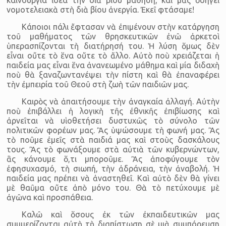
νομοτελειακὰ στὴ διὰ βίου ἀνεργία. Ἐκεῖ φτάσαμε!
Kάποιοι πάλι ἔφτασαν νὰ ἐπιμένουν στὴν κατάργηση
τοῦ μαθήματος τῶν θρησκευτικῶν ἐνῶ ἀρκετοὶ
ὑπερασπίζονται τὴ διατήρησή του. Ἡ λύση ὅμως δὲν
εἶναι οὔτε τὸ ἕνα οὔτε τὸ ἄλλο. Αὐτὸ ποὺ χρειάζεται ἡ
παιδεία μας εἶναι ἕνα ἀνανεωμένο μάθημα καὶ μία διδαχὴ
ποὺ θὰ ξαναζωντανέψει τὴν πίστη καὶ θὰ ἐπαναφέρει
τὴν ἐμπειρία τοῦ Θεοῦ στὴ ζωὴ τῶν παιδιῶν μας.
Καιρὸς νὰ ἀπαιτήσουμε τὴν ἀναγκαία ἀλλαγή. Αὐτὴν
ποὺ ἐπιβάλλει ἡ λογικὴ τῆς ἐθνικῆς ἐπιβίωσης καὶ
ἀρνεῖται νὰ υἱοθετήσει δυστυχῶς τὸ σύνολο τῶν
πολιτικῶν φορέων μας. Ἂς ὑψώσουμε τὴ φωνή μας. Ἂς
τὸ ποῦμε ἐμεῖς στὰ παιδιά μας καὶ στοὺς δασκάλους
τους. Ἂς τὸ φωνάξουμε στὰ αὐτιὰ τῶν κυβερνώντων,
ἂς κάνουμε ὅ,τι μποροῦμε. Ἂς ἀποφύγουμε τὸν
ἐφησυχασμό, τὴ σιωπή, τὴν ἀδράνεια, τὴν ἀναβολή. Ἡ
παιδεία μας πρέπει νὰ ἀναστηθεῖ. Καὶ αὐτὸ δὲν θὰ γίνει
μὲ θαῦμα οὔτε ἀπὸ μόνο του. Θὰ τὸ πετύχουμε μὲ
ἀγῶνα καὶ προσπάθεια.
Καλῶ καὶ ὅσους ἐκ τῶν ἐκπαιδευτικῶν μας
συμμερίζονται αὐτὴ τὴ διαπίστωση σὲ μιὰ συμπόρευση