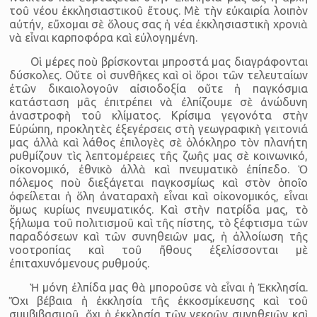
τοῦ νέου ἐκκλησιαστικοῦ ἔτους. Μὲ τὴν εὐκαιρία λοιπὸν
αὐτήν, εὔχομαι σὲ ὅλους σας ἡ νέα ἐκκλησιαστικὴ χρονιὰ
νὰ εἶναι καρποφόρα καὶ εὐλογημένη.
Οἱ μέρες ποὺ βρίσκονται μπροστά μας διαγράφονται
δύσκολες. Οὔτε οἱ συνθῆκες καὶ οἱ ὅροι τῶν τελευταίων
ἐτῶν δικαιολογοῦν αἰσιοδοξία οὔτε ἡ παγκόσμια
κατάσταση μᾶς ἐπιτρέπει νὰ ἐλπίζουμε σὲ ἀνώδυνη
ἀναστροφὴ τοῦ κλίματος. Κρίσιμα γεγονότα στὴν
Εὐρώπη, προκλητὲς ἐξεγέρσεις στὴ γεωγραφικὴ γειτονιά
μας ἀλλὰ καὶ λάθος ἐπιλογὲς σὲ ὁλόκληρο τὸν πλανήτη
ρυθμίζουν τὶς λεπτομέρειες τῆς ζωῆς μας σὲ κοινωνικό,
οἰκονομικό, ἐθνικὸ ἀλλὰ καὶ πνευματικὸ ἐπίπεδο. Ὁ
πόλεμος ποὺ διεξάγεται παγκοσμίως καὶ στὸν ὁποῖο
ὀφείλεται ἡ ὅλη ἀναταραχὴ εἶναι καὶ οἰκονομικός, εἶναι
ὅμως κυρίως πνευματικός. Καὶ στὴν πατρίδα μας, τὸ
ξήλωμα τοῦ πολιτισμοῦ καὶ τῆς πίστης, τὸ ξέφτισμα τῶν
παραδόσεων καὶ τῶν συνηθειῶν μας, ἡ ἀλλοίωση τῆς
νοοτροπίας καὶ τοῦ ἤθους ἐξελίσσονται μὲ
ἐπιταχυνόμενους ρυθμούς.
Ἡ μόνη ἐλπίδα μας θὰ μποροῦσε νὰ εἶναι ἡ Ἐκκλησία.
Ὄχι βέβαια ἡ ἐκκλησία τῆς ἐκκοσμίκευσης καὶ τοῦ
συμβιβασμοῦ, ὄχι ἡ ἐκκλησία τῶν νεκρῶν συνηθειῶν καὶ