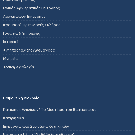
Γενικός Αρχιερατικός Επίτροπος
Αρχιερατικοί Επίτροποι
Ιεροί Ναοί, Ιερές Μονές / Κλήρος
Γραφεία & Υπηρεσίες
Ιστορικό
+ Μητροπολίτης Αγαθόνικος
Μνημεία
Τοπική Αγιολογία
Ποιμαντική Διακονία
Κατήχηση Ενηλίκων/ Το Μυστήριο του Βαπτίσματος
Κατηχητικά
Επιμορφωτικά Σεμινάρια Κατηχητών
Κοινότητα Νέων “Ορθόδοξη Μαθητεία”