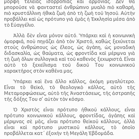
μορφὴ τέλειας ἰσορροπίας καὶ ἁρμονίας. Δὲν θὰ
μποροῦσε νὰ φανταστεῖ ἀνθρώπινο μυαλὸ πιὸ καθαρή,
πιὸ κρυστάλλινη ἠθικὰ ζωὴ ἀπὸ τὴ ζωὴ τοῦ Ἰησοῦ. Αὐτὴν
προβάλλει καὶ ὡς πρότυπο γιὰ ἐμᾶς ἡ Ἐκκλησία μέσα ἀπὸ
τὸ Εὐαγγέλιο.
Ἀλλὰ δὲν εἶναι μόνον αὐτό. Ὑπάρχει καὶ ἡ κοινωνικὴ
ὀμορφιά, ποὺ πηγάζει ἀπὸ τὸν Χριστό, καθὼς ξεχύνεται
στοὺς ἀνθρώπους ὡς ἔλεος, ὡς ἀγάπη, ὡς μοναδικὴ
διδασκαλία, ὡς θαύματα, ὡς φροντίδα καὶ μέριμνα γιὰ
τὴ ζωὴ ὅλων συλλογικὰ καὶ τοῦ καθενὸς ξεχωριστά. Εἶναι
αὐτὸ τὸ ξεχείλισμα τοῦ δικοῦ Του κοινωνικοῦ
χαρακτῆρος στὸν καθένα μας.
Ὑπάρχει καὶ ἕνα ἄλλο κάλλος, ἀκόμη μεγαλύτερο.
Εἶναι τὸ θεϊκό, τὸ θεολογικὸ κάλλος, αὐτὸ τῆς
Μεταμορφώσεως, αὐτὸ τῆς Ἀναστάσεως, τῆς ἀστραπῆς
τῆς δόξης Του σ’ αὐτὸν τὸν κόσμο.
Ὁ Χριστὸς εἶναι πρότυπο ἠθικοῦ κάλλους, εἶναι
πρότυπο κοινωνικοῦ κάλλους, φροντίδας, ἀγάπης καὶ
μέριμνας σὲ μᾶς, εἶναι πρότυπο θεϊκοῦ κάλλους, ἀλλὰ
εἶναι καὶ πρότυπο μυστικοῦ κάλλους, τὸ ὁποῖο
προβάλλεται κατ΄ ἐξοχὴν τὴ Μεγάλη Ἑβδομάδα.