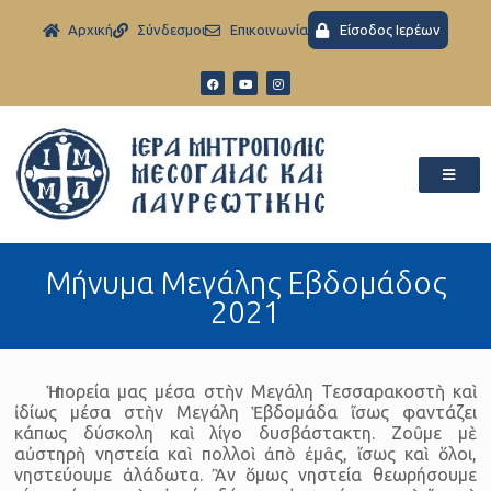
Aρχική
Σύνδεσμοι
Eπικοινωνία
Είσοδος Ιερέων
Μήνυμα Μεγάλης Εβδομάδος
2021
Ἡ πορεία μας μέσα στὴν Μεγάλη Τεσσαρακοστὴ καὶ
ἰδίως μέσα στὴν Μεγάλη Ἑβδομάδα ἴσως φαντάζει
κάπως δύσκολη καὶ λίγο δυσβάστακτη. Ζοῦμε μὲ
αὐστηρὴ νηστεία καὶ πολλοὶ ἀπὸ ἐμᾶς, ἴσως καὶ ὅλοι,
νηστεύουμε ἀλάδωτα. Ἂν ὅμως νηστεία θεωρήσουμε