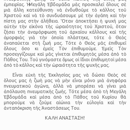
ἐμπειρίας. Ἡ Μεγάλη Ἑβδομάδα μᾶς προσκαλεῖ ὅλους σὲ
μιὰ ἄλλη κατεύθυνση· νὰ ἐνδυθοῦμε τὸ κάλλος τοῦ
Χριστοῦ καὶ νὰ τὸ συνδυάσουμε μὲ τὴν ἀγάπη καὶ τὴν
πίστη μας στὴν ἀλήθεια. Ὅταν ἀποκτήσει ἡ ψυχή μας
αὐτὴν τὴν εἰκόνα τῆς ὡραιότητος τοῦ Χριστοῦ, ὅταν
ζήσει τὴν ἀναμόρφωση τοῦ ἀρχαίου κάλλους καὶ τῆς
ὀμορφιᾶς γιὰ τὴν ὁποία πλάστηκε, τότε ὁ Θεὸς
ἀναπαύεται στὴ ζωή μας. Τότε ὁ Θεὸς μᾶς ἐπιθυμεῖ
ὅλους ὅσο κι ἐμεῖς Τὸν ἐπιθυμοῦμε. Ἐμεῖς Τὸν
προσεγγίζουμε καὶ μᾶς γίνεται ἐπιθυμητὸς μέσα ἀπὸ τὸ
Πάθος Του. Τοῦ γινόμαστε ὅμως οἱ ἴδιοι ἐπιθυμητοὶ μέσα
ἀπὸ τὸ κάλλος καὶ τὴν ὡραιότητα τῆς ψυχῆς μας.
Εἶναι εὐχὴ τῆς Ἐκκλησίας μας νὰ δώσει Θεὸς σὲ
ὅλους μας ἡ ζωὴ μας νὰ μὴν εἶναι μόνο μιὰ ἀνηφόρα
πνευματικοῦ ἀγῶνα, ἀλλὰ νὰ μπορέσει νὰ γίνει μιὰ
ἀπόλαυση πνευματικῆς ζωῆς. Τότε μέσα ἀπὸ τὴ Μεγάλη
Ἑβδομάδα καὶ μέσα ἀπὸ τὸ Πάθος τοῦ Κυρίου θὰ
μποροῦμε νὰ ζοῦμε αἰώνια τὴν εὐλογία καὶ τὴν
ἀνταπόκριση τῆς Ἀναστάσεως Του.
ΚΑΛΗ ΑΝΑΣΤΑΣΗ!