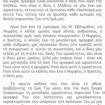
καὶ χωρὶς ὀμορφιά. Εἶναι ἀδύνατον ὁ Θεὸς ποὺ λέγει τὴν
ἀλήθεια, ποὺ εἶναι ὁ ἴδιος ἡ ἀλήθεια νὰ μὴν ἔχει μιὰ
ὡραιότητα, τέτοια ποὺ νὰ ζεσταίνει κάθε πλησίασμά μας
κοντά Του, τέτοια ποὺ νὰ δροσίζει κάθε ἐμπειρία τῆς
θεϊκῆς παρουσίας Του στὴ ζωή μας.
Λέγει ἕνα ἀπὸ τὰ τροπάρια τῆς Μ. Ἑβδομάδος: «
Ὁ
Νυμφίος ὁ κάλλει ὡραῖος παρά πάντας ἀνθρώπους
,
ὁ
συγκαλέσας ἡμᾶς πρός ἑστιάσιν πνευματικήν
». Ὁ Nυμφίος,
ὁ Χριστός, ὁ ὁποῖος ἔχει τὴ μεγαλύτερη ὀμορφιὰ ἀπὸ
κάθε ἄνθρωπο, μᾶς προσκαλεῖ ὅλους στὸ τραπέζι αὐτὸ
τὸ πνευματικό, σ’ αὐτὴν τὴ συνεστίαση, καὶ ὁ ἴδιος μᾶς
ἐνδύει μὲ τὴ στολὴ τῆς δικῆς Του ὡραιότητος. Δὲν εἶναι
ὁ ἴδιος μόνο ὡραῖος, ἀλλὰ μᾶς παίρνει ἕναν – ἕναν καὶ
μᾶς μεταγγίζει ἀπὸ τὴ δικὴ Του ὀμορφιὰ καὶ ὡραιότητα.
Ποιά εἶναι αὐτὴ ἡ ὀμορφιά; Ποιά εἶναι αὐτὴ ἡ ὡραιότητα;
Ποιό εἶναι αὐτὸ τὸ κάλλος ποὺ ἔχει ὁ Νυμφίος, ὁ Χριστός,
ὁ Θεός μας;
Τὸ πρῶτο κάλλος ποὺ ἔχει εἶναι τὸ ἠθικό.
Διαβάζοντας τὴ ζωή Του μέσα ἀπὸ τὴν Ἁγία Γραφή
διακρίνουμε τὴ μοναδικῆς ὡραιότητος παρουσία Του. Ἡ
ὀμορφιά Του ἔχει λεπτότητα καὶ μοναδικότητα,
χαρακτηριστικὰ ποὺ ὑπάρχουν στὸ πρόσωπο Του μὲ μιὰ