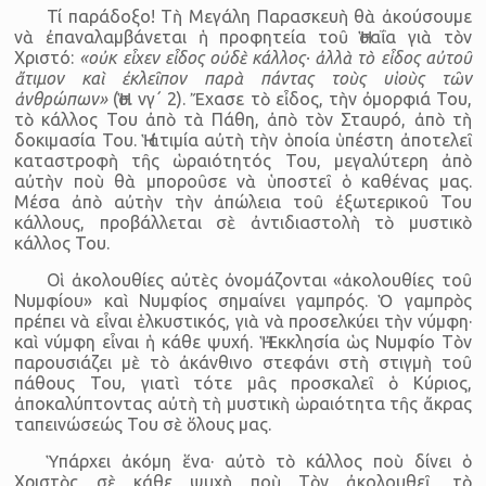
Τί παράδοξο! Τὴ Μεγάλη Παρασκευὴ θὰ ἀκούσουμε
νὰ ἐπανα­λαμβάνεται ἡ προφητεία τοῦ Ἡσαΐα γιὰ τὸν
Χριστό:
«οὐκ εἶχεν εἶδος οὐδὲ κάλλος· ἀλλὰ τὸ εἶδος αὐτοῦ
ἄτιμον καὶ ἐκλεῖπον παρὰ πάντας τοὺς υἱοὺς τῶν
ἀνθρώπων»
(Ἡσ. νγ΄ 2). Ἔχασε τὸ εἶδος, τὴν ὀμορφιά Του,
τὸ κάλλος Του ἀπὸ τὰ Πάθη, ἀπὸ τὸν Σταυρό, ἀπὸ τὴ
δοκιμασία Του. Ἡ ἀτιμία αὐτὴ τὴν ὁποία ὑπέστη ἀποτελεῖ
καταστροφὴ τῆς ὡραιότητός Του, μεγαλύτερη ἀπὸ
αὐτὴν ποὺ θὰ μποροῦσε νὰ ὑποστεῖ ὁ καθένας μας.
Μέσα ἀπὸ αὐτὴν τὴν ἀπώλεια τοῦ ἐξωτερικοῦ Του
κάλλους, προβάλλεται σὲ ἀντιδιαστολὴ τὸ μυστικὸ
κάλλος Του.
Οἱ ἀκολουθίες αὐτὲς ὀνομάζονται «ἀκολουθίες τοῦ
Νυμφίου» καὶ Νυμφίος σημαίνει γαμπρός. Ὁ γαμπρὸς
πρέπει νὰ εἶναι ἑλκυστικός, γιὰ νὰ προσελκύει τὴν νύμφη·
καὶ νύμφη εἶναι ἡ κάθε ψυχή. Ἡ Ἐκκλησία ὡς Νυμφίο Τὸν
παρουσιάζει μὲ τὸ ἀκάνθινο στεφάνι στὴ στιγμὴ τοῦ
πάθους Του, γιατὶ τότε μᾶς προσκαλεῖ ὁ Κύριος,
ἀποκαλύπτοντας αὐτὴ τὴ μυστικὴ ὡραιότητα τῆς ἄκρας
ταπεινώσεώς Του σὲ ὅλους μας.
Ὑπάρχει ἀκόμη ἕνα· αὐτὸ τὸ κάλλος ποὺ δίνει ὁ
Χριστὸς σὲ κάθε ψυχὴ ποὺ Τὸν ἀκολουθεῖ, τὸ