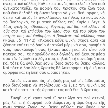
πνευματικὸ κάλλος. Κάθε χριστιανὸς ἀποτελεῖ εἰκόνα ποὺ
ἀντικατοπτρίζει τὴ μορφὴ τοῦ Χριστοῦ στὴ ζωή του,
ποὺ ἔχει δηλαδὴ τὴ δυνατότητα νὰ γίνει θεόμορφος, νὰ
δείξει καὶ αὐτὸς ἐξ ἀνακλάσεως τὸ ἠθικό, τὸ κοινωνικό,
τὸ θεολογικό, τὸ μυστικὸ κάλλος τοῦ Κυρίου. Λέγει ὁ
44ος ψαλμός:
«Ἄκουσον, θύγατερ, καὶ ἴδε, καὶ κλῖνον τὸ
οὖς σου, καὶ ἐπιλάθου τοῦ λαοῦ σοῦ, καὶ τοῦ οἴκου τοῦ
πατρός σου, καὶ ἐπιθυμήσει ὁ βασιλεὺς τοῦ κάλλους σου
»
(Ψαλμ. μδ΄ 11-12). «Ἄκουσε κάθε ψυχή, στῆσε αὐτὶ καὶ
ξέχασε καθετὶ τὸ ὁποῖο ἀποτελεῖ μέριμνά σου, συνήθειά
σου, προσκόλλησή σου, ξέχασε ἀκόμη καὶ τὸν οἶκο τοῦ
πατέρα σου, τὸ παρελθόν σου δηλαδή, καὶ ἄκουσε μέσα
σου τὸν ἐνδιάθετο λόγο σου, δηλαδὴ τὴ συνείδησή σου,
καὶ τότε θὰ ἐνδυθεῖς ἐσὺ ὁ ἴδιος αὐτὸ τὸ θεϊκὸ κάλλος.
Καὶ τότε ὁ βασιλέας Χριστὸς θὰ λαχταρήσει τὴ δική σου
ὀμορφιὰ καὶ τὴ δική σου ὡραιότητα».
Αὐτὸς εἶναι σκοπὸς τῆς ζωῆς μας καὶ τῆς ἑβδομάδας
ποὺ διανύουμε: νὰ στολίσουμε καὶ ἐμεῖς τὴν ψυχή μας
κατὰ τὸ πρότυπο τῆς ὡραιότητος ποὺ ἔχει ὁ Χριστός.
Συνήθως οἱ χριστιανοὶ εἴμαστε λίγο στυφοί, στενοί,
μᾶς λείπει ἡ ὀμορφιὰ τοῦ βιώματος, ἡ ὡραιότητα τῆς
πνευματικῆς ζωῆς, τὸ θεϊκὸ κάλλος τῆς δικῆς μας