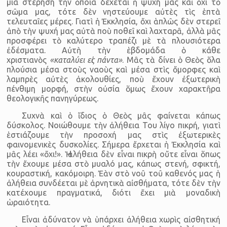
μία στέρηση τὴν ὁποία δέχεται ἡ ψυχή μας καὶ ὄχι τὸ
σῶμα μας, τότε δὲν νηστεύουμε αὐτὲς τὶς ἑπτὰ
τελευταῖες μέρες. Γιατὶ ἡ Ἐκκλησία, ὄχι ἁπλῶς δὲν στερεῖ
ἀπὸ τὴν ψυχή μας αὐτὰ ποὺ ποθεῖ καὶ λαχταρᾶ, ἀλλὰ μᾶς
προσφέρει τὸ καλύτερο τραπέζι μὲ τὰ πλουσιότερα
ἐδέσματα. Αὐτὴ τὴν ἑβδομάδα ὁ κάθε
χριστιανὸς
«καταλύει εἰς πάντα»
. Μᾶς τὰ δίνει ὁ Θεὸς ὅλα
πλούσια μέσα στοὺς ναοὺς καὶ μέσα στὶς ὄμορφες καὶ
λαμπρὲς αὐτὲς ἀκολουθίες, ποὺ ἔχουν ἐξωτερικὴ
πένθιμη μορφή, στὴν οὐσία ὅμως ἔχουν χαρακτῆρα
θεολογικῆς πανηγύρεως.
Συχνὰ καὶ ὁ ἴδιος ὁ Θεὸς μᾶς φαίνεται κάπως
δύσκολος. Νοιώθουμε τὴν ἀλήθεια Του λίγο πικρή, γιατὶ
ἑστιάζουμε τὴν προσοχή μας στὶς ἐξωτερικὲς
φαινομενικὲς δυσκολίες. Σήμερα ἔρχεται ἡ Ἐκκλησία καὶ
μᾶς λέει «ὄχι!». Ἡ ἀλήθεια δὲν εἶναι πικρὴ οὔτε εἶναι ὅπως
τὴν ἔχουμε μέσα στὸ μυαλό μας, κάπως στενή, σφικτή,
κουραστική, κακόμοιρη. Ἐὰν στὸ νοῦ τοῦ καθενός μας ἡ
ἀλήθεια συνδέεται μὲ ἀρνητικὰ αἰσθήματα, τότε δὲν τὴν
κατέχουμε πραγματικά, διότι ἔχει μιὰ μοναδικὴ
ὡραιότητα.
Εἶναι ἀδύνατον νὰ ὑπάρχει ἀλήθεια χωρὶς αἰσθητική