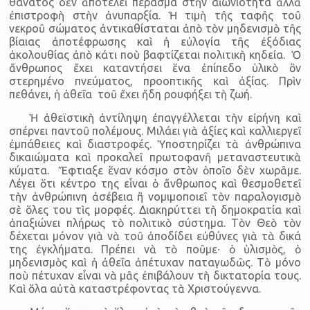
θάνατος δὲν ἀποτελεῖ πέρασμα στὴν αἰωνιότητα ἀλλὰ
ἐπιστροφὴ στὴν ἀνυπαρξία. Ἡ τιμὴ τῆς ταφῆς τοῦ
νεκροῦ σώματος ἀντικαθίσταται ἀπὸ τὸν μηδενισμὸ τῆς
βίαιας ἀποτέφρωσης καὶ ἡ εὐλογία τῆς ἐξόδιας
ἀκολουθίας ἀπὸ κάτι ποὺ βαφτίζεται πολιτικὴ κηδεία. Ὁ
ἄνθρωπος ἔχει καταντήσει ἕνα ἐπίπεδο ὑλικὸ ὂν
στερημένο πνεύματος, προοπτικῆς καὶ ἀξίας. Πρὶν
πεθάνει, ἡ ἀθεΐα τοῦ ἔχει ἤδη ρουφήξει τὴ ζωή.
Ἡ ἀθεϊστικὴ ἀντίληψη ἐπαγγέλλεται τὴν εἰρήνη καὶ
σπέρνει παντοῦ πολέμους. Μιλάει γιὰ ἀξίες καὶ καλλιεργεῖ
ἐμπάθειες καὶ διαστροφές. Ὑποστηρίζει τὰ ἀνθρώπινα
δικαιώματα καὶ προκαλεῖ πρωτοφανῆ μεταναστευτικὰ
κύματα. Ἔφτιαξε ἕναν κόσμο στὸν ὁποῖο δὲν χωρᾶμε.
Λέγει ὅτι κέντρο της εἶναι ὁ ἄνθρωπος καὶ θεσμοθετεῖ
τὴν ἀνθρώπινη ἀσέβεια ἢ νομιμοποιεῖ τὸν παραλογισμὸ
σὲ ὅλες του τὶς μορφές. Διακηρύττει τὴ δημοκρατία καὶ
ἀπαξιώνει πλήρως τὸ πολιτικὸ σύστημα. Τὸν Θεὸ τὸν
δέχεται μόνον γιὰ νὰ τοῦ ἀποδίδει εὐθύνες γιὰ τὰ δικά
της ἐγκλήματα. Πρέπει νὰ τὸ ποῦμε∙ ὁ ὑλισμὸς, ὁ
μηδενισμὸς καὶ ἡ ἀθεΐα ἀπέτυχαν παταγωδῶς. Τὸ μόνο
ποὺ πέτυχαν εἶναι νὰ μᾶς ἐπιβάλουν τὴ δικτατορία τους.
Καὶ ὅλα αὐτὰ καταστρέφοντας τὰ Χριστούγεννα.