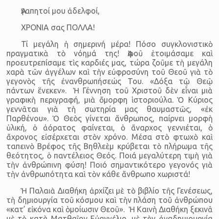
Ἀγαπητοί μου ἀδελφοί,
ΧΡΟΝΙΑ σας ΠΟΛΛΑ!
Τί μεγάλη ἡ σημερινή μέρα! Πόσο συγκλονιστικὸ
πραγματικὰ τὸ νόημά της! Ἀφοῦ ἑτοιμάσαμε καὶ
προευτρεπίσαμε τὶς καρδιές μας, τώρα ζοῦμε τὴ μεγάλη
χαρὰ τῶν ἀγγέλων καὶ τὴν εὐφροσύνη τοῦ Θεοῦ γιὰ τὸ
γεγονὸς τῆς ἐνανθρωπήσεώς Του. «Δόξα τῷ Θεῷ
πάντων ἕνεκεν». Ἡ Γέννηση τοῦ Χριστοῦ δὲν εἶναι μιὰ
γραφικὴ περιγραφή, μιὰ ὄμορφη ἱστοριούλα. Ὁ Κύριος
γεννᾶται γιὰ τὴ σωτηρία μας θαυμαστῶς, «ἐκ
Παρθένου». Ὁ Θεὸς γίνεται ἄνθρωπος, παίρνει μορφὴ
ὑλική, ὁ ἀόρατος φαίνεται, ὁ ἄναρχος γεννιέται, ὁ
ἄχρονος εἰσέρχεται στὸν χρόνο. Μέσα στὸ φτωχὸ καὶ
ταπεινὸ Βρέφος τῆς Βηθλεὲμ κρύβεται τὸ πλήρωμα τῆς
θεότητος, ὁ παντέλειος Θεός. Ποιά μεγαλύτερη τιμὴ γιὰ
τὴν ἀνθρώπινη φύση! Ποιό σημαντικότερο γεγονός γιὰ
τὴν ἀνθρωπότητα καὶ τὸν κάθε ἄνθρωπο χωριστά!
Ἡ Παλαιὰ Διαθήκη ἀρχίζει μὲ τὸ βιβλίο τῆς Γενέσεως,
τὴ δημιουργία τοῦ κόσμου καὶ τὴν πλάση τοῦ ἀνθρώπου
«κατ’ εἰκόνα καὶ ὁμοίωσιν Θεοῦ». Ἡ Καινὴ Διαθήκη ξεκινᾶ
μὲ τὸ κατὰ Ματθαῖον Εὐαγγέλιο, μὲ τὴν ἀναδημιουργία