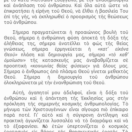
καὶ ἀνάπλαση τοῦ ἀνθρώπου. Καὶ ὅλα αὐτὰ ὥστε νὰ
ἐπικρατήσει ἡ εἰρήνη τοῦ Θεοῦ, νὰ ἔλθει ἡ βασιλεία Του
ἐπὶ τῆς γῆς, νὰ ἐκπληρωθεῖ ὁ προορισμὸς τῆς θεώσεως
τοῦ ἀνθρώπου.
Σήμερα πραγματώνεται ἡ προαιώνιος βουλὴ τοῦ
Θεοῦ, σήμερα ἡ ἀνθρώπινη φύση ἀποκτᾶ τὴ δόξα τῆς
ἀλήθειας της, σήμερα ἀνατέλλει τὸ φῶς τῆς θείας
γνώσεως, σήμερα ἑρμηνεύεται ἡ
«κατ’ εἰκόνα
Θεοῦ»
πλάση καὶ δημιουργία μας, σήμερα
«τὸ καθ’
ὁμοίωσιν»
τῆς κατασκευῆς μας ἀναβαθμίζεται σὲ
προοπτικὴ
«κοινωνίας θείας φύσεως»
γιὰ ὅλους μας.
Σήμερα ὁ ἄνθρωπος ἀπὸ πλάσμα Θεοῦ γίνεται μεθεκτὸς
Θεοῦ. Σήμερα ἡ δημιουργία τοῦ ἀνθρώπου
ὁλοκληρώνεται μὲ τὴν ἐνανθρώπιση τοῦ Θεοῦ.
Αὐτή, ἀγαπητοί μου ἀδελφοί, εἶναι ἡ δόξα τοῦ
ἀνθρώπου καὶ ἡ ἀπάντηση τῆς Ἐκκλησίας μας στὴν
πρόκληση τῆς σημερινῆς κοσμικῆς ἀνθρωπολογίας. Τὸ
μήνυμα τῶν Χριστουγέννων εἶναι σίγουρα πιὸ ἐπίκαιρο
παρὰ ποτέ. Γι’ αὐτὸ καὶ ἡ σύγχρονη ἀντίληψη καὶ
πρακτικὴ ἀγωνίζεται λυσσαλέα νὰ τὸ διαγράψει καὶ νὰ
τὸ ἐξαφανίσει. Ἀπὸ ἐτῶν ὑπερτονίζεται ὁ κοσμικὸς
ἑορτασμὸς εἰς βάρος τῆς θρησκευτικῆς ἑορτῆς. Τὰ