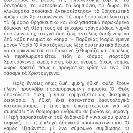
δεντράκια, τὰ ἀστεράκια, τὰ λαμπιόνια, τὰ δῶρα, τὰ
γλυκίσματα σταδιακὰ ἀντικατέστησαν τὸ θρησκευτικὸ
χρῶμα τῶν Χριστουγέννων. Τὰ παραδοσιακὰ κάλαντα μὲ
τὸ ὄμορφο θρησκευτικὸ καὶ ἐκκλησιαστικὸ περιεχόμενο
ἔδωσαν τὴ θέση τους σὲ ἐπίκαιρα τραγουδάκια γυμνὰ
ἀπὸ ἔμπνευση, στεγνὰ ἀπὸ ζωή, ἐντελῶς ἀποξενωμένα
ἀπὸ κάθε πνευματικὸ νόημα. Ἡ Παρθένος Μαρία ἔμεινε
μόνον Μαρία. Ὁ Χριστὸς καὶ ὡς λέξη συστηματικὰ ἄρχισε
νὰ συρρικνώνεται, σταδιακὰ νὰ ξεθωριάζει καὶ ἐπιμελῶς
νὰ περιθωριοποιεῖται. Ἤδη ὁ κόσμος γιορτάζει
Χριστούγεννα χωρὶς πίστη, δίχως πνεῦμα, δίχως νόημα,
χωρὶς Χριστό. Ἴσως ἡ πραγματικὴ κρίση νὰ εἶναι ὅτι
χάσαμε τὰ Χριστούγεννα.
Ἱερὲς ἔννοιες ὅπως ζωή, ψυχή, ἠθική, φύλο ἔχουν
πλέον προσλάβει παραμορφωμένη σημασία. Ὁ Θεὸς
ἀποκαλεῖται τύχη, ἡ ψυχὴ ἑρμηνεύεται ὡς βιοχημικὴ
διεργασία, ἡ ἠθικὴ ἔχει καταντήσει δεοντολογικὸ
κατασκεύασμα, ἡ ἐπιστήμη ἐπιστρατεύεται γιὰ νὰ
συμπιέσει τὸν θεόμορφο ἄνθρωπο σὲ βιολογικὴ μηχανή.
Ἡ ἱερὴ παρακαταθήκη τοῦ ἀνδρικοῦ ἢ γυναικείου φύλου
ἐκφυλίζεται σὲ ἐπιλογὴ ἡδονικοῦ προσανατολισμοῦ. Ὁ
γάμος ἐξισώνεται μὲ ἕνα σύμφωνο συμβίωσης. Ὁ