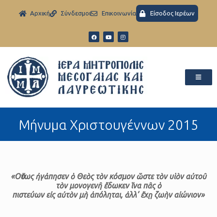
Aρχική
Σύνδεσμοι
Eπικοινωνία
Είσοδος Ιερέων
Μήνυμα Χριστουγέννων 2015
«Οὕτως ἠγἀπησεν ὁ Θεὸς τὸν κόσμον ὥστε τὸν υἱὸν αὐτοῦ
τὸν μονογενῆ ἔδωκεν ἵνα πᾶς ὁ
πιστεύων εἰς αὐτὸν μὴ ἀπόληται,
ἀλλ’ ἔχῃ ζωὴν αἰώνιον»