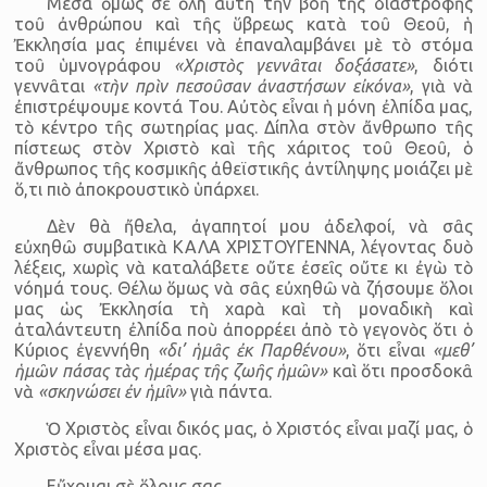
Μέσα ὅμως σὲ ὅλη αὐτὴ τὴν βοὴ τῆς διαστροφῆς
τοῦ ἀνθρώπου καὶ τῆς ὕβρεως κατὰ τοῦ Θεοῦ, ἡ
Ἐκκλησία μας ἐπιμένει νὰ ἐπαναλαμβάνει μὲ τὸ στόμα
τοῦ ὑμνογράφου
«Χριστὸς γεννᾶται δοξάσατε»
, διότι
γεννᾶται
«τὴν πρὶν πεσοῦσαν ἀναστήσων εἰκόνα»
, γιὰ νὰ
ἐπιστρέψουμε κοντά Του. Αὐτὸς εἶναι ἡ μόνη ἐλπίδα μας,
τὸ κέντρο τῆς σωτηρίας μας. Δίπλα στὸν ἄνθρωπο τῆς
πίστεως στὸν Χριστὸ καὶ τῆς χάριτος τοῦ Θεοῦ, ὁ
ἄνθρωπος τῆς κοσμικῆς ἀθεϊστικῆς ἀντίληψης μοιάζει μὲ
ὅ,τι πιὸ ἀποκρουστικὸ ὑπάρχει.
Δὲν θὰ ἤθελα, ἀγαπητοί μου ἀδελφοί, νὰ σᾶς
εὐχηθῶ συμβατικὰ ΚΑΛΑ ΧΡΙΣΤΟΥΓΕΝΝΑ, λέγοντας δυὸ
λέξεις, χωρὶς νὰ καταλάβετε οὔτε ἐσεῖς οὔτε κι ἐγὼ τὸ
νόημά τους. Θέλω ὅμως νὰ σᾶς εὐχηθῶ νὰ ζήσουμε ὅλοι
μας ὡς Ἐκκλησία τὴ χαρὰ καὶ τὴ μοναδικὴ καὶ
ἀταλάντευτη ἐλπίδα ποὺ ἀπορρέει ἀπὸ τὸ γεγονὸς ὅτι ὁ
Κύριος ἐγεννήθη
«δι’ ἡμᾶς ἐκ Παρθένου»
, ὅτι εἶναι
«μεθ’
ἡμῶν πάσας τὰς ἡμέρας τῆς ζωῆς ἡμῶν»
καὶ ὅτι προσδοκᾶ
νὰ
«σκηνώσει ἐν ἡμῖν»
γιὰ πάντα.
Ὁ Χριστὸς εἶναι δικός μας, ὁ Χριστός εἶναι μαζί μας, ὁ
Χριστὸς εἶναι μέσα μας.
Εὔχομαι σὲ ὅλους σας