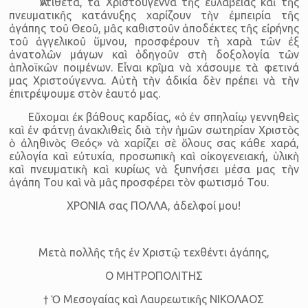
Ἀντίθετα, τὰ Χριστούγεννα τῆς εὐλαβείας καὶ τῆς
πνευματικῆς κατάνυξης χαρίζουν τὴν ἐμπειρία τῆς
ἀγάπης τοῦ Θεοῦ, μᾶς καθιστοῦν ἀποδέκτες τῆς εἰρήνης
τοῦ ἀγγελικοῦ ὕμνου, προσφέρουν τὴ χαρὰ τῶν ἐξ
ἀνατολῶν μάγων καὶ ὁδηγοῦν στὴ δοξολογία τῶν
ἁπλοϊκῶν ποιμένων. Εἶναι κρῖμα νὰ χάσουμε τὰ φετινά
μας Χριστούγεννα. Αὐτὴ τὴν ἀδικία δὲν πρέπει νὰ τὴν
ἐπιτρέψουμε στὸν ἑαυτό μας.
Εὔχομαι ἐκ βάθους καρδίας, «ὁ ἐν σπηλαίῳ γεννηθεὶς
καὶ ἐν φάτνῃ ἀνακλιθεὶς διὰ τὴν ἡμῶν σωτηρίαν Χριστὸς
ὁ ἀληθινὸς Θεός» νὰ χαρίζει σὲ ὅλους σας κάθε χαρά,
εὐλογία καὶ εὐτυχία, προσωπικὴ καὶ οἰκογενειακή, ὑλικὴ
καὶ πνευματικὴ καὶ κυρίως νὰ ξυπνήσει μέσα μας τὴν
ἀγάπη Του καὶ νὰ μᾶς προσφέρει τὸν φωτισμό Του.
ΧΡΟΝΙΑ σας ΠΟΛΛΑ, ἀδελφοί μου!
Μετὰ πολλῆς τῆς ἐν Χριστῷ τεχθέντι ἀγάπης,
Ο ΜΗΤΡΟΠΟΛΙΤΗΣ
† Ὁ Μεσογαίας καὶ Λαυρεωτικῆς ΝΙΚΟΛΑΟΣ