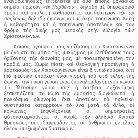
ἐνανθρωπήσεως ἐπιτελεῖται μὲ δύο ἐπίσης μοναδικὰ
σημεῖα: πρῶτον
«ἐκ Παρθένου»
, δηλαδὴ μὲ ὑπερφυσικὸ
τρόπο καὶ ἀπόλυτη καθαρότητα καὶ δεύτερον
«ἐν τῷ
σπηλαίῳ»
, δηλαδὴ ἀφανῶς καὶ μὲ ἄκρα ταπείνωση. Αὐτὴ
ἡ καθαρότητα καὶ ἡ ταπείνωση ἀποτελοῦν καὶ τὸν
δρόμο τῆς δικῆς μας μετοχῆς στὴν εὐλογία τῶν
Χριστουγέννων.
Καιρός, ἀγαπητοί μου, νὰ ζήσουμε τὰ Χριστούγεννα
μὲ ἀνοιχτὰ τὰ μάτια τῆς ψυχῆς μας, μὲ ἐλεύθερους τοὺς
ὁρίζοντες τῆς διανοίας μας, μὲ προευτρεπισμένη τὴν
καρδιά μας. Χωρὶς πίστη καὶ θεολογικὴ προσέγγιση ὁ
ἑορτασμὸς τῶν Χριστουγέννων εἶναι ὅ,τι πιὸ κούφιο, ὅ,τι
πιὸ ψεύτικο ὑπάρχει• εἶναι γιορτὴ ποὺ στὸ τέλος της
ἀφήνει τὴν πικρὴ γεύση ἑνὸς ἐπαναλαμβανόμενου κενοῦ.
Τὸ βλέπουμε γύρω μας• ἡ ἀσέβεια αὐξανόμενη
ξεσκεπάζεται, τὸ κῦμα τῆς ἁμαρτίας διογκώνεται, ἡ
παγκόσμια οἰκονομία ἔχει ἀποτύχει, τὰ πολιτικὰ
συστήματα καταρρέουν τὸ ἕνα μετὰ τὸ ἄλλο, οἱ
κοινωνίες ἐκφυλίζονται, οἱ δημοκρατίες
αὐτοκαταργοῦνται, οἱ χωρὶς τὸν ἀληθινὸ Χριστὸ
θρησκεῖες αὐτοδιαψεύδονται, οἱ ἄνθρωποι ἐντελῶς
πλέον ἀπαξιωμένοι δυστυχοῦν.