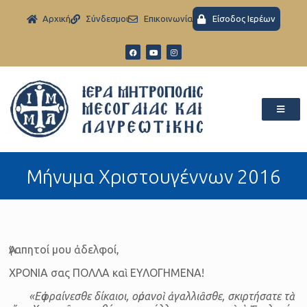
Aρχική
Σύνδεσμοι
Eπικοινωνία
Είσοδος Ιερέων
Μήνυμα Χριστουγέννων 2016
Ἀγαπητοί μου ἀδελφοί,
ΧΡΟΝΙΑ σας ΠΟΛΛΑ καὶ ΕΥΛΟΓΗΜΕΝΑ!
«Εὐφραίνεσθε δίκαιοι, οὐρανοὶ ἀγαλλιᾶσθε, σκιρτήσατε τὰ