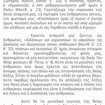
Σωτήρας Ἰησοῦς (Φιλιπ. γ΄ 20), ὁ Μεσσίας Χριστός,
ὁ
«Ἐμμανουήλ, ὅ ἐστι μεθερμηνευόμενον μεθ’ ἡμῶν ὁ
Θεός»
(Ματθ. α΄ 23). Γιορτάζουμε τὴν παρουσία τοῦ
Θεοῦ ἀνάμεσά μας, τὴ σωτηρία τοῦ ἀνθρώπινου γένους,
τὸν φωτισμό μας:
«Ἐπεσκέψατο ἡμᾶς ἐξ ὕψους ὁ Σωτὴρ
ἡμῶν, Ἀνατολὴ ἀνατολῶν καὶ οἱ ἐν σκότει καὶ σκιᾷ εὕρομεν
τὴν ἀλήθειαν, καὶ γὰρ ἐκ τῆς Παρθένου ἐτέχθη ὁ Κύριος».
Ἔρχεται ἀνάμεσά μας ζῶντας ὡς
ἄνθρωπος,
«διδάσκων καὶ κηρύσσσων τὸ εὐαγγέλιον τῆς
βασιλείας καὶ θεραπεύων πᾶσαν ἀσθένειαν»
(Ματθ. δ΄ 23,
θ΄ 35), πάσχων καὶ ἑκουσίως δι’ ἡμᾶς ὑπομένων σταυρὸν
καὶ θάνατον, προσλαμβάνοντας τὴ φύση μας,
προκειμένου νὰ μᾶς καταστήσει
«κοινωνοὺς τῆς δικῆς Του
θείας φύσεως»
(Β΄ Πέτρ. α΄ 4). Αὐτὸ εἶναι τὸ μεγαλεῖο τοῦ
ἀνθρώπου ποὺ ὅμως ἔρχεται ὡς ἀποτέλεσμα τῆς
ἄπειρης ἀγάπης τοῦ Θεοῦ καὶ ὡς ἀντανάκλαση τῆς θείας
δόξης. Ὅταν οἱ ἄγγελοι ψάλλουν
«δόξα ἐν ὑψίστοις Θεῷ»
,
αὐτὸ ἀκριβῶς ὁμολογοῦν ὅτι, ἂν ἀπόδειξη τῆς δόξης
τοῦ Θεοῦ εἶναι ἡ δημιουργία τοῦ κόσμου καὶ ἡ πλάση τοῦ
ἀνθρώπου, κορύφωσή της εἶναι ἡ ἐναθρώπηση τοῦ Θεοῦ
καὶ Λόγου καὶ ἡ ἀνάπλαση τοῦ ἀνθρώπου.
Αὐτὸ δὲ τὸ μοναδικὸ γεγονὸς τῆς θείας