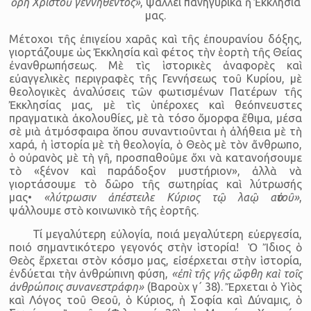
ὄρη Χριστοῦ γεννηθέντος»
, ψάλλει πανηγυρικὰ ἡ Ἐκκλησία
μας.
Μέτοχοι τῆς ἐπιγείου χαρᾶς καὶ τῆς ἐπουρανίου δόξης,
γιορτάζουμε ὡς Ἐκκλησία καὶ φέτος τὴν ἑορτὴ τῆς Θείας
ἐνανθρωπήσεως. Μὲ τὶς ἱστορικὲς ἀναφορὲς καὶ
εὐαγγελικὲς περιγραφὲς τῆς Γεννήσεως τοῦ Κυρίου, μὲ
θεολογικὲς ἀναλύσεις τῶν φωτισμένων Πατέρων τῆς
Ἐκκλησίας μας, μὲ τὶς ὑπέροχες καὶ θεόπνευστες
πραγματικὰ ἀκολουθίες, μὲ τὰ τόσο ὄμορφα ἔθιμα, μέσα
σὲ μιὰ ἀτμόσφαιρα ὅπου συναντιοῦνται ἡ ἀλήθεια μὲ τὴ
χαρά, ἡ ἱστορία μὲ τὴ θεολογία, ὁ Θεὸς μὲ τὸν ἄνθρωπο,
ὁ οὐρανὸς μὲ τὴ γῆ, προσπαθοῦμε ὄχι νὰ κατανοήσουμε
τὸ «ξένον καὶ παράδοξον μυστήριον», ἀλλὰ νὰ
γιορτάσουμε τὸ δῶρο τῆς σωτηρίας καὶ λύτρωσής
μας•
«λύτρωσιν ἀπέστειλε Κύριος τῷ λαῷ αὐτοῦ»
,
ψάλλουμε στὸ κοινωνικὸ τῆς ἑορτῆς.
Τί μεγαλύτερη εὐλογία, ποιά μεγαλύτερη εὐεργεσία,
ποιό σημαντικότερο γεγονός στὴν ἱστορία! Ὁ Ἴδιος ὁ
Θεὸς ἔρχεται στὸν κόσμο μας, εἰσέρχεται στὴν ἱστορία,
ἐνδύεται τὴν ἀνθρώπινη φύση,
«ἐπὶ τῆς γῆς ὤφθη καὶ τοῖς
ἀνθρώποις συνανεστράφη»
(Βαροὺχ γ΄ 38). Ἔρχεται ὁ Υἱὸς
καὶ Λόγος τοῦ Θεοῦ, ὁ Κύριος, ἡ Σοφία καὶ Δύναμις, ὁ