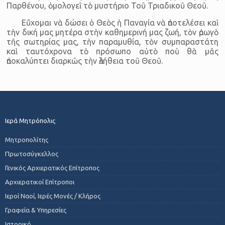
Παρθένου, ὁμολογεῖ τὸ μυστήριο Τοῦ Τριαδικοῦ Θεοῦ.
Εὔχομαι νὰ δώσει ὁ Θεὸς ἡ Παναγία νὰ ἀποτελέσει καὶ
τὴν δική μας μητέρα στὴν καθημερινή μας ζωή, τὸν ἀρωγὸ
τῆς σωτηρίας μας, τὴν παραμυθία, τὸν συμπαραστάτη
καὶ ταυτόχρονα τὸ πρόσωπο αὐτὸ ποὺ θὰ μᾶς
ἀποκαλύπτει διαρκῶς τὴν ἀλήθεια τοῦ Θεοῦ.
Ιερά Μητρόπολις
Μητροπολίτης
Πρωτοσύγκελλος
Γενικός Αρχιερατικός Επίτροπος
Αρχιερατικοί Επίτροποι
Ιεροί Ναοί, Ιερές Μονές / Κλήρος
Γραφεία & Υπηρεσίες
Ιστορικό