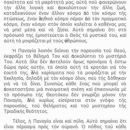
παχύτητα καὶ τὴ μικρότητά μας, αὐτὰ ποὺ φανερώνουν
τὴν ἄλλη λογικὴ καὶ ἀποκαλύπτουν τὴν ἄλλη ζωή,
καταδεικνύουν ἕναν ἄλλον κόσμο ἀπὸ τὸν κόσμο τῆς
πτώσεως, ἕναν ἀληθινὸ κόσμο πέραν ἀπὸ τὸν πραγματικὸ
κόσμο, ἕναν κόσμο στὸν ὁποῖο καλεῖται ὁ καθένας μας
νὰ μπεῖ μέσα καὶ νὰ ζήσει. Αὐτὸ σημαίνει ὅτι στὸ
πρόσωπό της ἐμπιστεύεται ὁ Θεός τὰ μυστικά του, καὶ
αὐτὴ τὰ μοιράζεται μὲ τοὺς ἀνθρώπους.
Ἡ Παναγία λοιπόν δείχνει τὴν παρουσία τοῦ Θεοῦ,
ἐκφράζει τὸ θέλημά Του καὶ ἀποκαλύπτει τὸ μυστήριό
Του. Αὐτὰ ὅλα δὲν ἀποτελοῦν ὅμως προνόμια ἢ ἔστω
δῶρα πρὸς αὐτήν, τὰ ὁποῖα αὐτὴ τὰ κρατάει γιὰ τὸν
ἑαυτό της, ἀλλὰ χαρίσματα ποὺ τὰ μοιράζεται μὲ τὴν
Ἐκκλησία, δηλαδὴ μὲ τὸν κόσμο ὅλον, ποὺ τῆς δόθηκαν
γιὰ νὰ τὰ δίνει. Συνεπῶς κάθε ἕνας ποὺ μπορεῖ νὰ
ἀποκαταστήσει μιὰ πνευματικὴ σχέση καὶ ἐπικοινωνία μὲ
τὸ πρόσωπο τῆς Θεοτόκου δὲν γνωρίζει μόνον τὴν
Παναγία, ἀλλὰ κυρίως εἰσέρχεται στὸν γνόφο τῆς
παρουσίας, τοῦ θελήματος καὶ τοῦ μυστηρίου τῆς
Τριαδικῆς θεότητος.
Τέλος, ἡ Παναγία εἶναι καὶ πύλη. Αὐτὸ σημαίνει ὅτι
εἶναι πέρασμα πρὸς τὸν οὐρανό. Ὁ πόθος τοῦ κάθε