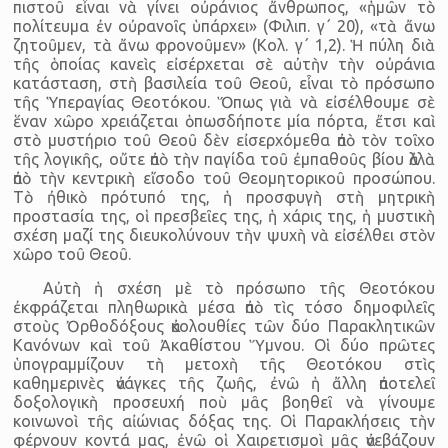
πιστοῦ εἶναι νὰ γίνει οὐράνιος ἄνθρωπος, «ἡμῶν τὸ
πολίτευμα ἐν οὐρανοῖς ὑπάρχει» (Φιλιπ. γ΄ 20), «τὰ ἄνω
ζητοῦμεν, τὰ ἄνω φρονοῦμεν» (Κολ. γ΄ 1,2). Ἡ πύλη διὰ
τῆς ὁποίας κανεὶς εἰσέρχεται σὲ αὐτὴν τὴν οὐράνια
κατάσταση, στὴ βασιλεία τοῦ Θεοῦ, εἶναι τὸ πρόσωπο
τῆς Ὑπεραγίας Θεοτόκου. Ὅπως γιὰ νὰ εἰσέλθουμε σὲ
ἕναν χῶρο χρειάζεται ὁπωσδήποτε μία πόρτα, ἔτσι καὶ
στὸ μυστήριο τοῦ Θεοῦ δὲν εἰσερχόμεθα ἀπὸ τὸν τοῖχο
τῆς λογικῆς, οὔτε ἀπὸ τὴν παγίδα τοῦ ἐμπαθοῦς βίου ἀλλὰ
ἀπὸ τὴν κεντρικὴ εἴσοδο τοῦ Θεομητορικοῦ προσώπου.
Τὸ ἠθικὸ πρότυπό της, ἡ προσφυγὴ στὴ μητρικὴ
προστασία της, οἱ πρεσβεῖες της, ἡ χάρις της, ἡ μυστικὴ
σχέση μαζί της διευκολύνουν τὴν ψυχὴ νὰ εἰσέλθει στὸν
χῶρο τοῦ Θεοῦ.
Αὐτὴ ἡ σχέση μὲ τὸ πρόσωπο τῆς Θεοτόκου
ἐκφράζεται πληθωρικὰ μέσα ἀπὸ τὶς τόσο δημοφιλεῖς
στοὺς Ὀρθοδόξους ἀκολουθίες τῶν δύο Παρακλητικῶν
Κανόνων καὶ τοῦ Ἀκαθίστου Ὕμνου. Οἱ δύο πρῶτες
ὑπογραμμίζουν τὴ μετοχὴ τῆς Θεοτόκου στὶς
καθημερινὲς ἀνάγκες τῆς ζωῆς, ἐνῶ ἡ ἄλλη ἀποτελεῖ
δοξολογικὴ προσευχή ποὺ μᾶς βοηθεῖ νὰ γίνουμε
κοινωνοὶ τῆς αἰώνιας δόξας της. Οἱ Παρακλήσεις τὴν
φέρνουν κοντά μας, ἐνῶ οἱ Χαιρετισμοὶ μᾶς ἀνεβάζουν