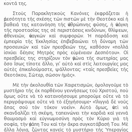
κοντά της.
Στοὺς Παρακλητικοὺς Κανόνες ἐκφράζεται ἡ
ἀμεσότητα τῆς σχέσης τῶν πιστῶν μὲ τὴν Θεοτόκο καὶ ἡ
βαθειά της κατανόηση τῆς ἀνθρώπινης φύσης, ἡ ἀνάγκη
τῆς προστασίας της σὲ περιστάσεις κινδύνων, θλίψεων,
ἀσθενειῶν, ἀναγκῶν καὶ συμφορῶν. Ἡ παράδοση καὶ
ἐμπειρία τῆς Ἐκκλησίας ἐπιβεβαιώνει τὴ δύναμη τῶν
προσευχῶν καὶ τῶν πρεσβειῶν της, καθόσον «πολλά
ἰσχύει δέησις Μητρὸς πρὸς εὐμένειαν Δεσπότου». Οἱ
πρεσβεῖες της στηρίζουν τὸν ἀγῶνα τῆς σωτηρίας μας
ὅσο ἴσως τίποτε ἄλλο, γι’ αὐτὸ καὶ στὶς λειτουργίες μας
αὐτὲς ἐπικαλούμαστε, ψάλλοντας: «ταῖς πρεσβεῖες τῆς
Θεοτόκου, Σῶτερ, σῶσον ἡμᾶς».
Μὲ τὴν άκολουθία τῶν Χαιρετισμῶν, ὁμολογοῦμε τὸ
μυστήριο τῆς ἐκ παρθένου γεννήσεως τοῦ Χριστοῦ, ποὺ
ὅμως οὔτε νὰ τὸ κατανοήσουμε μποροῦμε οὔτε νὰ τὸ
περιγράψουμε οὔτε νὰ τὸ ἐξηγήσουμε• «Ἰλιγγιᾶ δὲ νοῦς
ἅπας σοῦ τὸν τόκον νοεῖν». Αὐτὸ ὅμως, ἀντὶ νὰ
σκανδαλίζει τὴ σκέψη, ταπεινώνει τὴν καρδιὰ καὶ γεννᾶ
θαυμασμὸ καὶ εὐγνωμοσύνη πρὸς τὸν Κύριο γιὰ τὴ
σοφία, τὴν ἀγάπη Του καὶ τὴν ἄκρα συγκατάβασή Του. Μὲ
ἄλλα λόγια, ζῶντας κανεὶς τὸ μυστήριο τῆς Ὑπεραγίας