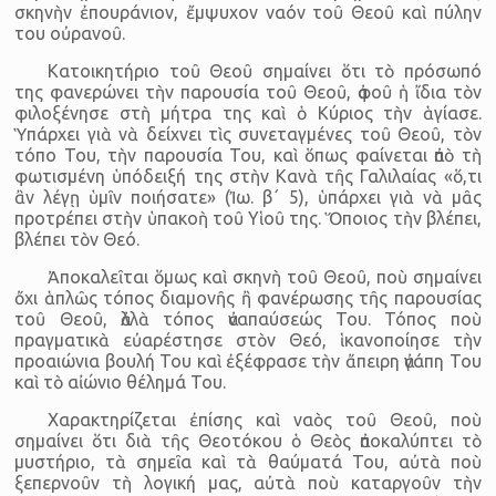
σκηνὴν ἐπουράνιον, ἔμψυχον ναόν τοῦ Θεοῦ καὶ πύλην
του οὐρανοῦ.
Κατοικητήριο τοῦ Θεοῦ σημαίνει ὅτι τὸ πρόσωπό
της φανερώνει τὴν παρουσία τοῦ Θεοῦ, ἀφοῦ ἡ ἴδια τὸν
φιλοξένησε στὴ μήτρα της καὶ ὁ Κύριος τὴν ἁγίασε.
Ὑπάρχει γιὰ νὰ δείχνει τὶς συνεταγμένες τοῦ Θεοῦ, τὸν
τόπο Του, τὴν παρουσία Του, καὶ ὅπως φαίνεται ἀπὸ τὴ
φωτισμένη ὑπόδειξή της στὴν Κανὰ τῆς Γαλιλαίας «ὅ,τι
ἂν λέγῃ ὑμῖν ποιήσατε» (Ἰω. β΄ 5), ὑπάρχει γιὰ νὰ μᾶς
προτρέπει στὴν ὑπακοὴ τοῦ Υἱοῦ της. Ὅποιος τὴν βλέπει,
βλέπει τὸν Θεό.
Ἀποκαλεῖται ὅμως καὶ σκηνὴ τοῦ Θεοῦ, ποὺ σημαίνει
ὄχι ἁπλῶς τόπος διαμονῆς ἢ φανέρωσης τῆς παρουσίας
τοῦ Θεοῦ, ἀλλὰ τόπος ἀναπαύσεώς Του. Τόπος ποὺ
πραγματικὰ εὐαρέστησε στὸν Θεό, ἱκανοποίησε τὴν
προαιώνια βουλή Του καὶ ἐξέφρασε τὴν ἄπειρη ἀγάπη Του
καὶ τὸ αἰώνιο θέλημά Του.
Χαρακτηρίζεται ἐπίσης καὶ ναὸς τοῦ Θεοῦ, ποὺ
σημαίνει ὅτι διὰ τῆς Θεοτόκου ὁ Θεὸς ἀποκαλύπτει τὸ
μυστήριο, τὰ σημεῖα καὶ τὰ θαύματά Του, αὐτὰ ποὺ
ξεπερνοῦν τὴ λογική μας, αὐτὰ ποὺ καταργοῦν τὴν