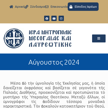
Aρχική
Σύνδεσμοι
Eπικοινωνία
Είσοδος Ιερέων
Αύγουστος 2024
Μέσα ἀπὸ τὴν ὑμνολογία τῆς Ἐκκλησίας μας, ἡ ὁποία
δανείζεται ἐκφράσεις καὶ βασίζεται σὲ γεγονότα τῆς
Παλαιᾶς Διαθήκης, προεικονίζεται καὶ προτυπώνεται τὸ
μυστήριο τῆς Ὑπεραγίας Θεοτόκου. Μεταξὺ ἄλλων, οἱ
ὑμνογράφοι τὶς ἀποδίδουν τέσσερα μοναδικὰ
χαρακτηριστικά. Τὴν ἀποκαλοῦν κατοικητήριον τοῦ Θεοῦ,