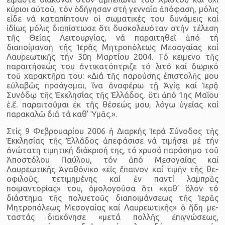
κύριοι αὐτοῦ, τόν ὁδή­γησαν στή γενναία ἀπόφαση, μόλις
εἶδε νά καταπίπτουν οἱ σωματι­κές του δυνάμεις καί
ἰδίως μόλις διαπίστωσε ὅτι δυσκολευόταν στήν τέλεση
τῆς Θείας Λειτουργίας, νά παραιτηθεῖ ἀπό τή
διαποίμανση τῆς Ἱερᾶς Μητροπόλεως Μεσογαίας καί
Λαυρεωτικῆς τήν 30η Μαρ­τίου 2004. Τό κειμενο τῆς
παραιτήσεώς του ἀντικατόπτριζε τό λιτό καί δωρικό
τοῦ χαρακτῆρα του: «Διά τῆς παρούσης ἐπιστολῆς μου
εὐλαβῶς προάγομαι, ἵνα ἀναφέρω τῇ Ἁγίᾳ καί Ἱερᾷ
Συνόδῳ τῆς Ἐκ­κλησίας τῆς Ἑλλάδος, ὅτι ἀπό 1ης Μαΐου
ἐ.ἔ. παραιτοῦμαι ἐκ τῆς θέ­σεώς μου, λόγω ὑγείας καί
παρακαλῶ διά τά καθ’ Ὑμᾶς.».
Στίς 9 Φεβρουαρίου 2006 ἡ Διαρκής Ἱερά Σύνοδος τῆς
Ἐκκλησί­ας τῆς Ἑλλάδος ἀπεφάσισε νά τιμήσει μέ τήν
ἀνώτατη τιμητική διά­κρισή της, τό χρυσό παράσημο τοῦ
Ἀποστόλου Παύλου, τόν ἀπό Με­σογαίας καί
Λαυρεωτικῆς Ἀγαθόνικο «εἰς ἔπαινον καί τιμήν τῆς θε­
οφιλοῦς, τετιμημένης καί ἐν παντί λαμπρᾶς
ποιμαντορίας» του, ὁ­μολογοῦσα ὅτι «καθ’ ὅλον τό
διάστημα τῆς πολυετοῦς διαποιμάνσε­ως τῆς Ἱερᾶς
Μητροπόλεως Μεσογαίας καί Λαυρεωτικῆς» ὁ ἤδη με­
ταστάς διακόνησε «μετά πολλῆς ἐπιγνώσεως,