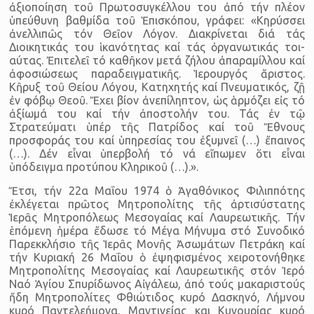
ἀξιοποίη­ση τοῦ Πρωτοσυγκέλλου του ἀπό τήν πλέον
ὑπεύθυνη βαθμίδα τοῦ Ἑπισκόπου, γράφει: «Κηρύσσει
ἀνελλιπῶς τόν Θεῖον Λόγον. Διακρί­νεται διά τάς
Διοικητικάς του ἱκανότητας καί τάς ὀργανωτικάς τοι­
αύτας. Ἐπιτελεῖ τό καθῆκον μετά ζήλου ἀπαραμίλλου καί
ἀφοσιώ­σεως παραδειγματικῆς. Ἱερουργός ἄριστος.
Κῆρυξ τοῦ Θείου Λόγου, Κατηχητής καί Πνευματικός, ζῇ
ἐν φόβῳ Θεοῦ. Ἔχει βίον ἀνεπίλη­πτον, ὡς ἁρμόζει εἰς τό
ἀξίωμά του καί τήν ἀποστολήν του. Τάς ἐν τῷ
Στρατεύματι ὑπέρ τῆς Πατρίδος καί τοῦ Ἔθνους
προσφοράς του καί ὑπηρεσίας του ἐξυμνεῖ (…) ἔπαινος
(…). Δέν εἶναι ὑπερβολή τό νά εἴπωμεν ὅτι εἶναι
ὑπόδειγμα προτύπου Κληρικοῦ (…).».
Ἔτσι, τήν 22α Μαΐου 1974 ὁ Ἀγαθόνικος Φιλιππότης
ἐκλέγεται πρῶτος Μητροπολίτης τῆς ἀρτισύστατης
Ἱερᾶς Μητροπόλεως Μεσο­γαίας καί Λαυρεωτικῆς. Τήν
ἑπόμενη ἡμέρα ἔδωσε τό Μέγα Μήνυμα στό Συνοδικό
Παρεκκλήσιο τῆς Ἱερᾶς Μονῆς Ἀσωμάτων Πετράκη καί
τήν Κυριακή 26 Μαΐου ὁ ἐψηφισμένος χειροτονήθηκε
Μητροπο­λίτης Μεσογαίας καί Λαυρεωτικῆς στόν Ἱερό
Ναό Ἁγίου Σπυρίδω­νος Αἰγάλεω, ἀπό τούς μακαριστούς
ἤδη Μητροπολίτες Φθιώτιδος κυρό Δασκηνό, Λήμνου
κυρό Παντελεήμονα, Μαντινείας και Κυνου­ρίας κυρό