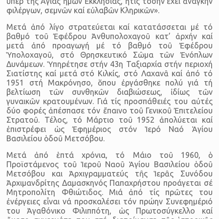
ὑπέρ τῆς Ἁγίας ἡ­μῶν Ἐκκλησίας, ἥτις τόσην ἔχει ἀνάγκην
φιλέργων, σεμνῶν καί εὐ­λαβῶν Κληρικῶν».
Μετά ἀπό λίγο στρατεύεται καί κατατάσσεται μέ τό
βαθμό τοῦ Ἐφέδρου Ἀνθυπολοχαγοῦ κατ’ ἀρχήν καί
μετά ἀπό προαγωγή μέ τό βαθμό τοῦ Ἐφέδρου
Ὑπολοχαγοῦ, στό Θρησκευτικό Σῶμα τῶν Ἐνόπλων
Δυνάμεων. Ὑπηρέτησε στήν 43η Ταξιαρχία στήν περιοχή
Σιατίστης καί μετά στό Κιλκίς, στό Λαχανᾶ καί ἀπό τό
1951 στή Μα­κρόνησο, ὅπου ἐργάσθηκε πολύ γιά τή
βελτίωση τῶν συνθηκῶν δια­βιώσεως, ἰδίως τῶν
γυναικῶν κρατουμένων. Γιά τίς προσπάθειές του αὐτές
δύο φορές ἀπέσπασε τόν ἔπαινο τοῦ Γενικοῦ Ἐπιτελείου
Στρατοῦ. Τέλος, τό Μάρτιο τοῦ 1952 ἀπολύεται καί
ἐπιστρέφει ὡς Ἐφη­μέριος στόν Ἱερό Ναό Ἁγίου
Βασιλείου ὁδοῦ Μετσόβου.
Μετά ἀπό ἑπτά χρόνια, τό Μάιο τοῦ 1960, ὁ
Προϊστάμενος τοῦ Ἱεροῦ Ναοῦ Ἁγίου Βασιλείου ὁδοῦ
Μετσόβου και Ἀρχιγραμματεύς τῆς Ἱερᾶς Συνόδου
Ἀρχιμανδρίτης Δαμασκηνός Παπαχρήστου προ­άγεται σέ
Μητροπολίτη Φθιώτιδος. Μιά ἀπό τίς πρῶτες του
ἐνέργει­ες εἶναι νά προσκαλέσει τόν πρώην Συνεφημέριό
του Ἀγαθόνικο Φιλιππότη, ὡς Πρωτοσύγκελλο καί