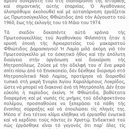
ἄμεσο συνεργάτη του στή δια­ποίμανση τῆς ἱστορικῆς
καί σημαντικῆς αὐτῆς ἐπαρχίας. Ὁ Ἀγαθό­νικος
ὁλοπρόθυμα ἀκολουθεῖ καί μέ αὐταπάρνηση ἐργάζεται
ὡς Πρωτοσύγκελλος Φθιώτιδος ἀπό τόν Αὔγουστο τοῦ
1960, ἕως τῆς ἐκ­λογῆς του τό Μάιο του 1974.
Τά σχεδόν δεκαπέντε αὐτά χρόνια τῆς
Πρωτοσυγκελλίας τοῦ Ἀγαθονίκου Φιλιππότη ἦταν ἡ
χρυσή ἐποχή τῆς Ἀρχιερατείας τοῦ μακαριστοῦ
Φθιώτιδος Δαμασκηνοῦ! Ἡ Λαμία μιλᾶ ἀκόμη γιά τόν
Πρωτοσύγκελλο μέ το ἀσκητικό ἦθος καί τήν ἀπόλυτη
διαύγεια στήν ὀργάνωση καί διαχείριση τῆς
Μητροπόλεως. Ζοῦσε μέ τήν ἀ­δελφή του σ’ ἕνα μικρό
σπίτι πίσω ἀπό τό Ἐπισκοπεῖο, δέν δέχθηκε διορισμό στό
Μητροπολιτικό Ναό Λαμίας, προτίμησε νά διορισθεῖ
τυπικά στή μικρή Ἐνορία Ἁγίου Χαραλάμπους Λοκρίδος,
ὥστε νά μπορεῖ νά διακονεῖ ἀνά τή Μητρόπολη. Δέν ἦταν
εὔκολη ἡ περίοδος ἐκείνη. Ἡ Φθιώτιδα, βαθύτατα
διαιρεμένη καί μέ νωπές τίς μνῆμες τοῦ ἀδελφοκτόνου
πολέμου, προσπαθοῦσε να ξεπεράσει τά πάθη τῆς
ἔνοπλης σύρραξης καί νά ἐπουλώσει τίς πληγές της.
Μέσα σ’ ἕ­να τέτοιο κλίμα κλήθηκε νά ἐργασθεῖ ἑνωτικά
καί νά κερδίσει τούς πάντες ἐν Χριστῷ. Ἐνδεικτικό τοῦ
πῶς ἐργάσθηκε εἶναι τό γεγονός ὅτι παρ’ ὅλες τίς