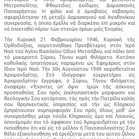
Μητροπολίτης Φθιωτιδος ἀοίδιμος Δαμασκηνός
Παπαχρήστου. Ἡ φιλία καί ὁ ἀμοιβαῖος σεβασμός
σφυρηλάτησαν τή μεταξύ Δαμα­σκηνοῦ καί Ἀγαθονίκου
συνεργασία, ἡ ὁποία ἔμελλε νά διαρκέσει ἐ­πί μακρόν καί
νά ἐπεκταθεῖ πέραν τῶν στενῶν ὁρίων μιᾶς Ἐνορίας.
Τήν Κυριακή 21 Φεβρουαρίου 1946, Κυριακή τῆς
Ὀρθοδοξίας, χειροτονήθηκε Πρεσβύτερος στόν Ἱερό
Ναό τοῦ Ἁγίου Βασιλείου Ὁ­δοῦ Μετσόβου, καί πάλιν ἀπό
τό μακαριστό Σύρου, Τήνου κυρό Φι­λάρετο. Κατόπιν
καθολικῆς ἀπαιτήσεως παραμένει ὡς Ἐφημέριος στόν
ἴδιον Ἱερό Ναό. Τήν 30η Αὐγούστου 1949 χειροθετεῖται
Ἀρχι­μανδρίτης. Στό ἰδιόγραφο εὐεργετήριο εἰς
Ἀρχιμανδρίτην ἔγγραφο, ὁ Σύρου, Τήνου Φιλάρετος
ἀναφέρει: «Ἔχοντες ὑπ’ ὄψιν ἡμῶν τάς ἀόκνους
προσπαθείας Σου πρός ἐκκλησιαστικήν μόρφωσιν καί
θεο­λογικήν Σου κατάρτισιν, τάς πρός τήν Πατρίδα καλάς
σου θρησκευ­τικάς ὑπηρεσίας καί τήν ὡς Κληρικοῦ
ἐμπρέπουσαν συμπεριφοράν Σου πρός ὅλους μεθ’ ὧν
συνειργάσθης μέχρι τοῦδε Κληρικούς ἇμα καί Λαϊκούς,
ἀπονέμομέν σοι τό ὀφφίκιον τοῦ Ἀρχιμανδρίτου μέ τήν
πεποίθησιν ὅτι καί εἰς τό μέλλον ἡ Πανοσιολογιότης Σου
θέλει ἐξα­κολουθήσῃ νά ἐργάζηται μετά του αὐτοῦ ζήλου