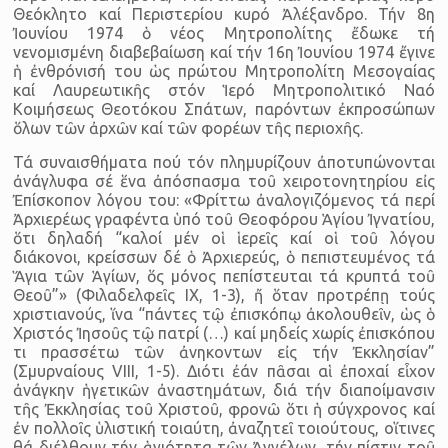
Θεόκλητο καί Περιστερίου κυρό Ἀλέξανδρο. Τήν 8η
Ἰουνί­ου 1974 ὁ νέος Μητροπολίτης ἔδωκε τή
νενομισμένη διαβεβαίωση καί τήν 16η Ἰουνίου 1974 ἔγινε
ἡ ἐνθρόνισή του ὡς πρώτου Μητροπο­λίτη Μεσογαίας
καί Λαυρεωτικῆς στόν Ἱερό Μητροπολιτικό Ναό
Κοιμήσεως Θεοτόκου Σπάτων, παρόντων ἐκπροσώπων
ὅλων τῶν ἀρχῶν καί τῶν φορέων τῆς περιοχῆς.
Τά συναισθήματα πού τόν πλημυρίζουν ἀποτυπώνονται
ἀνά­γλυφα σέ ἕνα ἀπόσπασμα τοῦ χειροτονητηρίου εἰς
Ἐπίσκοπον λό­γου του: «Φρίττω ἀναλογιζόμενος τά περί
Ἀρχιερέως γραφέντα ὑπό τοῦ Θεοφόρου Ἁγίου Ἰγνατίου,
ὅτι δηλαδή “καλοί μέν οἱ ἱερεῖς καί οἱ τοῦ λόγου
διάκονοι, κρείσσων δέ ὁ Ἀρχιερεύς, ὁ πεπιστευμένος τά
Ἅγια τῶν Ἁγίων, ὅς μόνος πεπίστευται τά κρυπτά τοῦ
Θεοῦ”» (Φιλα­δελφεῖς ΙΧ, 1-3), ἤ ὅταν προτρέπῃ τούς
χριστιανούς, ἵνα “πάντες τῷ ἐπισκόπῳ ἀκολουθεῖν, ὡς ὁ
Χριστός Ἰησοῦς τῷ πατρί (…) καί μηδείς χωρίς ἐπισκόπου
τι πρασσέτω τῶν ἀνηκοντων εἰς τήν Ἐκκλησίαν”
(Σμυρναίους VΙΙΙ, 1-5). Διότι ἐάν πᾶσαι αἱ ἐποχαί εἶχον
ἀνάγκην ἡγε­τικῶν ἀναστημάτων, διά τήν διαποίμανσιν
τῆς Ἐκκλησίας τοῦ Χρι­στοῦ, φρονῶ ὅτι ἡ σύγχρονος καί
ἐν πολλοῖς ὑλιστική τοιαύτη, ἀνα­ζητεῖ τοιούτους, οἵτινες
θά διέλθουν τήν ἁγιότητα τῶν Ἀγγέλων, τήν πίστιν τοῦ