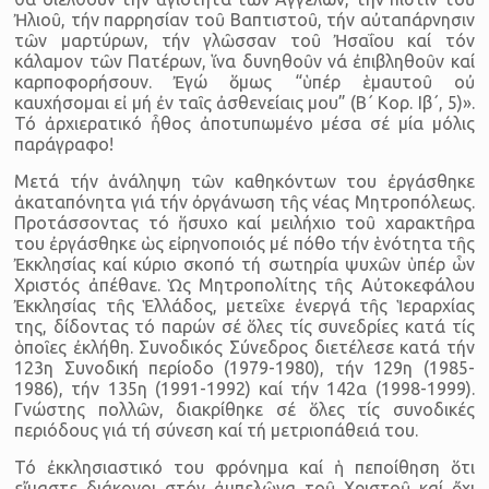
Ἠλιοῦ, τήν παρρησίαν τοῦ Βαπτιστοῦ, τήν αὐταπάρνησιν
τῶν μαρτύρων, τήν γλῶσσαν τοῦ Ἠσαΐου καί τόν
κάλαμον τῶν Πα­τέρων, ἵνα δυνηθοῦν νά ἐπιβληθοῦν καί
καρποφορήσουν. Ἐγώ ὅμως “ὑπέρ ἑμαυτοῦ οὐ
καυχήσομαι εἰ μή ἐν ταῖς ἀσθενείαις μου” (Β΄ Κορ. Ιβ΄, 5)».
Τό ἀρχιερατικό ἦθος ἀποτυπωμένο μέσα σέ μία μόλις
παρά­γραφο!
Μετά τήν ἀνάληψη τῶν καθηκόντων του ἐργάσθηκε
ἀκατα­πόνητα γιά τήν ὀργάνωση τῆς νέας Μητροπόλεως.
Προτάσσοντας τό ἥσυχο καί μειλήχιο τοῦ χαρακτῆρα
του ἐργάσθηκε ὡς εἰρηνοποι­ός μέ πόθο τήν ἑνότητα τῆς
Ἐκκλησίας καί κύριο σκοπό τή σωτηρία ψυχῶν ὑπέρ ὧν
Χριστός ἀπέθανε. Ὡς Μητροπολίτης τῆς Αὐτοκεφά­λου
Ἐκκλησίας τῆς Ἑλλάδος, μετεῖχε ἐνεργά τῆς Ἱεραρχίας
της, δί­δοντας τό παρών σέ ὅλες τίς συνεδρίες κατά τίς
ὁποῖες ἐκλήθη. Συν­οδικός Σύνεδρος διετέλεσε κατά τήν
123η Συνοδική περίοδο (1979-1980), τήν 129η (1985-
1986), τήν 135η (1991-1992) καί τήν 142α (1998-1999).
Γνώστης πολλῶν, διακρίθηκε σέ ὅλες τίς συνοδικές
περιόδους γιά τή σύνεση καί τή μετριοπάθειά του.
Τό ἐκκλησιαστικό του φρόνημα καί ἡ πεποίθηση ὅτι
εἴμαστε διάκονοι στόν ἀμπελῶνα τοῦ Χριστοῦ καί ὄχι