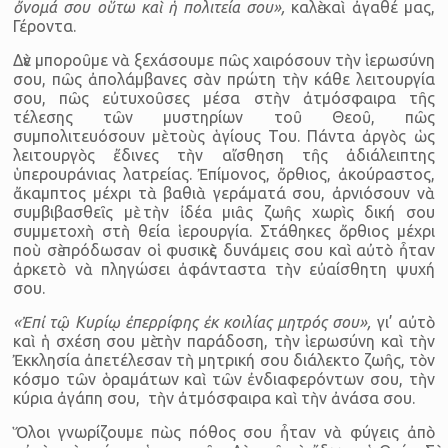
ὄνομά σου οὕτω καὶ ἡ πολιτεία σου»,
καλὲ καὶ ἀγαθέ μας,
Γέροντα.
Δὲν μποροῦμε νὰ ξεχάσουμε πῶς χαιρόσουν τὴν ἱερωσύνη
σου, πῶς ἀπολάμβανες σὰν πρώτη τὴν κάθε λειτουργία
σου, πῶς εὐτυχοῦσες μέσα στὴν ἀτμόσφαιρα τῆς
τέλεσης τῶν μυστηρίων τοῦ Θεοῦ, πῶς
συμπολιτευόσουν μὲ τοὺς ἁγίους Του. Πάντα ἀργὸς ὡς
λειτουργὸς ἔδινες τὴν αἴσθηση τῆς ἀδιάλειπτης
ὑπερουράνιας λατρείας. Ἐπίμονος, ὄρθιος, ἀκούραστος,
ἄκαμπτος μέχρι τὰ βαθιὰ γεράματά σου, ἀρνιόσουν νὰ
συμβιβασθεῖς μὲ τὴν ἰδέα μιᾶς ζωῆς χωρὶς δική σου
συμμετοχὴ στὴ θεία ἱερουργία. Στάθηκες ὄρθιος μέχρι
ποὺ σὲ πρόδωσαν οἱ φυσικὲς δυνάμεις σου καὶ αὐτὸ ἦταν
ἀρκετὸ νὰ πληγώσει ἀφάνταστα τὴν εὐαίσθητη ψυχή
σου.
«Ἐπἰ τῷ Κυρίῳ ἐπερρίφης ἐκ κοιλίας μητρός σου»,
γι’ αὐτὸ
καὶ ἡ σχέση σου μὲ τὴν παράδοση, τὴν ἱερωσύνη καὶ τὴν
Ἐκκλησία ἀπετέλεσαν τὴ μητρική σου διάλεκτο ζωῆς, τὸν
κόσμο τῶν ὁραμάτων καὶ τῶν ἐνδιαφερόντων σου, τὴν
κύρια ἀγάπη σου, τὴν ἀτμόσφαιρα καὶ τὴν ἀνάσα σου.
Ὅλοι γνωρίζουμε πὼς πόθος σου ἦταν νὰ φύγεις ἀπὸ