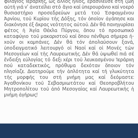
φιλάγιος Ἱεράρχης, ὡς ἄλλος ἥλιος, ἐβασίλευσε στή ζωή
αὐτή γιά ν’ ἀνατείλει στό ἅγιο καί ὑπερουράνιο καί νοερό
θυσιαστήριο προσεδρεύων μετά τοῦ Ἐσφαγμένου
Ἀρνίου, τοῦ Κυρί­ου τῆς Δόξης, τόν ὁποῖον ἀγάπησε και
διακόνησε ἐξ ἄκρας νεότητος αὐτοῦ. Δέν θά πανηγυρίσει
φέτος ἡ Ἁγία Θέκλα Πύργου, ὅπου τό προσωπικό
καταφύγιο τοῦ μακαριστοῦ καί ὅπου πένθιμα σήμερα ἠ­
χοῦν οι καμπάνες. Δέν θά τόν ἀπολαύσουν ξανά,
ὑποδειγματικό λειτουργό οἱ Ναοί καί οἱ Μονές τῶν
Μεσογείων καί τῆς Λαυρεωτι­κῆς. Δέν θά ὑψωθεῖ πιά σέ
ἔνδειξη εὐλογίας τό δεξι χέρι τοῦ λευκα­σμένου Ἱεράρχη
πού καταδεκτικός, πρόθυμα δεχόταν ὅποιον τόν
πλησίαζε. Διατηροῦμε τήν ἁπλότητα καί τή γλυκύτητα
τῆς μορφῆς του στή μνήμη μας καί δεόμαστε:
Ἀγαθονίκου τοῦ Σεβασμιωτάτου καί Θεοπροβλήτου
Μητροπολίτου τοῦ ἀπό Μεσογαίας καί Λαυρεω­τικῆς ἡ
μνήμη ἀγήρως!