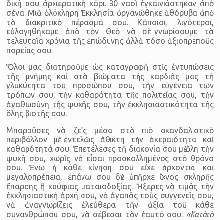
δική σου ἀρχιερατικὴ χάρι. 80 ναοὶ ἐγκαινιάστηκαν ἀπὸ
σένα. Μιὰ ὁλόκληρη Ἐκκλησία ὀργανώθηκε ἀθόρυβα ἀπὸ
τὸ διακριτικὸ πέρασμά σου. Κάποιοι, λιγότεροι,
εὐλογηθήκαμε ἀπὸ τὸν Θεὸ νὰ σὲ γνωρίσουμε τὰ
τελευταῖα χρόνια τῆς ἐπώδυνης ἀλλὰ τόσο ἀξιοπρεποῦς
πορείας σου.
Ὅλοι μας διατηροῦμε ὡς καταγραφὴ στὶς ἐντυπώσεις
τῆς μνήμης καὶ στὰ βιώματα τῆς καρδιᾶς μας τὴ
γλυκύτητα τοῦ προσώπου σου, τὴν εὐγένεια τῶν
τρόπων σου, τὴν καθαρότητα τῆς πολιτείας σου, τὴν
ἀγαθωσύνη τῆς ψυχῆς σου, τὴν ἐκκλησιαστικότητα τῆς
ὅλης βιοτῆς σου.
Μποροῦσες νὰ ζεῖς μέσα στὸ πιὸ σκανδαλιστικὸ
περιβάλλον μὲ ἐντελῶς ἄθικτη τὴν ἀκεραιότητα καὶ
καθαρότητά σου. Ἐπετέλεσες τὴ διακονία σου μὲ ὅλη τὴν
ψυχή σου, χωρὶς νὰ εἶσαι προσκολλημένος στὸ θρόνο
σου. Ἐνῶ ἡ κάθε κίνησή σου εἶχε ἀρχοντιὰ καὶ
μεγαλοπρέπεια, ἐπάνω σου δὲν ὑπῆρχε ἴχνος σκληρῆς
ἔπαρσης ἢ κούφιας ματαιοδοξίας. Ἤξερες νὰ τιμᾶς τὴν
ἐκκλησιαστικὴ ἀρχή σου, νὰ ἀγαπᾶς τοὺς συγγενεῖς σου,
νὰ ἀναγνωρίζεις ἐλεύθερα τὴν ἀξία τοῦ κάθε
συνανθρώπου σου, νὰ σέβεσαι τὸν ἐαυτό σου.
«Κατὰ τὸ