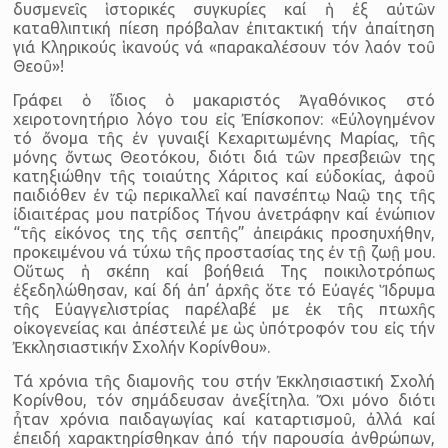
δυσμενεῖς ἱστορικές συγκυρίες καί ἡ ἐξ αὐτῶν
καταθλιπτική πίεση πρόβαλαν ἐπιτακτική τήν ἀπαίτηση
γιά Κληρικούς ἱκανούς νά «παρακαλέσουν τόν λαόν τοῦ
Θεοῦ»!
Γράφει ὁ ἴδιος ὁ μακαριστός Ἀγαθόνικος στό
χειροτονητήριο λόγο του εἰς Ἐπίσκοπον: «Εὐλογημένον
τό ὄνομα τῆς ἐν γυναιξί Κε­χαριτωμένης Μαρίας, τῆς
μόνης ὄντως Θεοτόκου, διότι διά τῶν πρε­σβειῶν της
κατηξιώθην τῆς τοιαύτης Χάριτος καί εὐδοκίας, ἀφοῦ
παιδιόθεν ἐν τῷ περικαλλεῖ καί πανσέπτῳ Ναῷ της τῆς
ἰδιαιτέρας μου πατρίδος Τήνου ἀνετράφην καί ἐνώπιον
“τῆς εἰκόνος της τῆς σεπτῆς” ἀπειράκις προσηυχήθην,
προκειμένου νά τύχω τῆς προστα­σίας της ἐν τῇ ζωῇ μου.
Οὕτως ἡ σκέπη καί βοήθειά Της ποικιλοτρό­πως
ἐξεδηλώθησαν, καί δή ἀπ’ ἀρχῆς ὅτε τό Εὐαγές Ἵδρυμα
τῆς Εὐ­αγγελιστρίας παρέλαβέ με ἐκ τῆς πτωχῆς
οἰκογενείας και ἀπέστει­λέ με ὡς ὑπότροφόν του εἰς τήν
Ἐκκλησιαστικήν Σχολήν Κορίνθου».
Τά χρόνια τῆς διαμονῆς του στήν Ἐκκλησιαστική Σχολή
Κο­ρίνθου, τόν σημάδευσαν ἀνεξίτηλα. Ὄχι μόνο διότι
ἦταν χρόνια παι­δαγωγίας καί καταρτισμοῦ, ἀλλά καί
ἐπειδή χαρακτηρίσθηκαν ἀπό τήν παρουσία ἀνθρώπων,