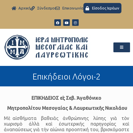
Aρχική
Σύνδεσμοι
Eπικοινωνία
Είσοδος Ιερέων
Επικήδειοι Λόγοι-2
ΕΠΙΚΗΔΕΙΟΣ εἰς Σεβ. Ἀγαθόνικο
Μητροπολίτου Μεσογαίας & Λαυρεωτικῆς Νικολάου
Μὲ αἰσθήματα βαθειᾶς ἀνθρώπινης λύπης γιὰ τὸν
χωρισμὸ ἀλλὰ καὶ ἐσωτερικῆς παρηγορίας καὶ
ἀναπαύσεως γιὰ τὴν αἰώνια προοπτική του, βρισκόμαστε