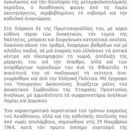
ἀγκυλώσεις καί τήν ἰδεοληψία τῆς μετεμφυλιοπο­λεμικῆς
περιόδου, ὁ Ἀγαθόνικος φεύγει ἀπό τή Λαμία
ἀκατηγόρη­τος, περιβεβλημένος τό σεβασμό καί τήν
καθολική ἀναγνώριση.
Στή διάρκεια δέ τῆς Πρωτοσυγκελλίας του, μέ κύρια
εὐθύνη πέραν τῶν διοικητικῶν, τόν τομέα τῆς
Νεότητος, μπόρεσε καί διορ­γάνωσε κατηχητικά σχολεῖα,
διακόσια-εἴκοσι τόν ἀριθμό, διαφόρων βαθμίδων καί μέ
χιλιάδες παιδιά, σέ μιά ἐπαρχία πού ἐλλείπουν τά ἀστικά
κέντρα καί πλειοψηφοῦν τά χωριά, ἀπόδειξη τῆς
μέριμνάς του γιά τήν ὕπαιθρο, ἀλλά καί τῶν
ἀναρίθμητων περιοδειῶν του ἀ­νά τή Φθιώτιδα. Ἡ
ἱκανότητά του νά παιδαγωγεῖ τή νεότητα ἀνα­
γνωρίσθηκε καί ἀπό την Ἑλληνική Πολιτεία. Μέ ἔγγραφο
τοῦ Ὑ­πουργείου Δικαιοσύνης διορίζεται μέλος τοῦ
Διοικητικοῦ Συμβουλί­ου τῆς Ἑταιρείας Προστασίας
Ἀνηλίκων, μέ ἁρμοδιότητα τά σωφρο­νιστήρια ἀνηλίκων
Λαμίας καί Δομοκοῦ.
Ἕνα χαρακτηριστικό περιστατικό τοῦ τρόπου ἐνεργείας
τοῦ Ἀ­γαθόνικου, ἀλλά καί τῆς καθολικῆς ἀποδοχῆς πού
ἀπό νωρίς ἀπο­λάμβανε, σημειώθηκε στίς 29 Νοεμβρίου
1964, κατά τόν πρῶτο ἐπί­σημο ἑορτασμό τῆς