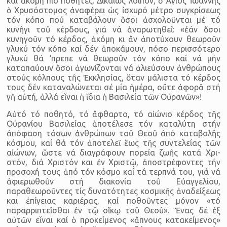
καί ἀκόμη πιό ποθητές. Δικαίως λοιπόν, ὁ Ἅγιος Ἰωάννης
ὁ Χρυσόστομος ἀνα­φέρει ὡς ἰσχυρό μέτρο συγκρίσεως
τόν κόπο πού καταβάλουν ὅσοι ἀσχολοῦνται μέ τό
κυνῆγι τοῦ κέρδους, γιά νά ἀναρωτηθεῖ: «ἐάν ὅ­σοι
κυνηγοῦν τό κέρδος, ἀκόμη κι ἄν ἀποτύχουν θεωροῦν
γλυκύ τόν κόπο καί δέν ἀποκάμουν, πόσο περισσότερο
γλυκύ θά ‘πρεπε νά θε­ωροῦν τόν κόπο καί νά μήν
καταπαύουν ὅσοι ἀγωνίζονται νά ἁλιεύ­σουν ἀνθρώπους
στούς κόλπους τῆς Ἐκκλησίας, ὅταν μάλιστα τό κέρδος
τους δέν καταναλώνεται σέ μία ἡμέρα, οὔτε ἀφορᾶ στή
γῆ αὐτή, ἀλλά εἶναι ἡ ἴδια ἡ Βασιλεία τῶν Οὐρανῶν»!
Αὐτό τό ποθητό, τό ἄφθαρτο, τό αἰώνιο κέρδος τῆς
Οὐρανίου Βασιλείας ἀποτέλεσε τόν καταλύτη στήν
ἀπόφαση τόσων ἀνθρώ­πων τοῦ Θεοῦ ἀπό καταβολῆς
κόσμου, καί θά τόν ἀποτελεῖ ἕως τῆς συντελείας τῶν
αἰώνων, ὥστε νά διαγράφουν πορεία ζωῆς κατά Χρι­
στόν, διά Χριστόν και ἐν Χριστῷ, ἀποστρέφοντες τήν
προσοχή τους ἀπό τόν κόσμο καί τά τερπνά του, γιά νά
ἀφιερωθοῦν στή διακονία τοῦ Εὐαγγελίου,
παραθεωροῦντες τίς δυνατότητες κοσμικῆς ἀναδεί­ξεως
και ἐπίγειας καριέρας, καί ποθοῦντες μόνον «τό
παραρριπτεῖ­σθαι ἐν τῷ οἴκῳ τοῦ Θεοῦ». Ἕνας δέ ἐξ
αὐτῶν εἶναι καί ὁ προκείμε­νος «ἄπνους κατακείμενος»