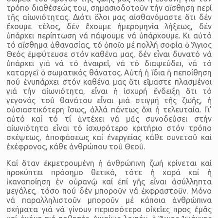
τρόπο διαθέσεώς του, ση­μασιοδοτοῦν τήν αἴσθηση περί
τῆς αἰωνιότητας. Διότι ὅλοι μας αἰ­σθανόμαστε ὅτι δέν
ἔχουμε τέλος, δέν ἔχουμε ἡμερομηνία λήξεως, δέν
ὑπάρχει περίπτωση νά πάψουμε νά ὑπάρχουμε. Κι αὐτό
τό αἴ­σθημα ἀθανασίας, τό ὁποῖο μέ πολλή σοφία ὁ Ἅγιος
Θεός ἐμφύτευ­σε στόν καθένα μας, δέν εἶναι δυνατό νά
ὑπάρχει γιά νά τό ἀναιρεῖ, νά τό διαψεύδει, νά τό
καταργεῖ ὁ σωματικός θάνατος. Αὐτή ἡ ἴδια ἡ πεποίθηση
πού ἐνυπάρχει στόν καθένα μας ὅτι εἴμαστε πλασμένοι
γιά τήν αἰωνιότητα, εἶναι ἡ ἰσχυρή ἔνδειξη ὅτι τό
γεγονός τοῦ θανά­του εἶναι μιά στιγμή τῆς ζωῆς, ἡ
οὐσιαστικότερη ἴσως, ἀλλά πάντως ὄχι ἡ τελευταία. Γι’
αὐτό καί τό τί ἀντέχει νά μᾶς συνοδεύσει στήν
αἰωνιότητα εἶναι τό ἰσχυρότερο κριτήριο στόν τρόπο
σκέψεως, ἀπο­φάσεως καί ἐνεργείας κάθε συνετοῦ καί
ἐχέφρονος, κάθε ἀνθρώπου τοῦ Θεοῦ.
Καί ὅταν ἐκμετρουμένη ἡ ἀνθρώπινη ζωή κρίνεται καί
προκύ­πτει πρόσημο θετικό, τότε ἡ χαρά καί ἡ
ἱκανοποίηση ἐν οὐρανῷ καί ἐπί γῆς εἶναι ἀσύλληπτα
μεγάλες, τόσο πού δέν μποροῦν νά ἐκφρα­στοῦν. Μόνο
νά παραλληλιστοῦν μποροῦν μέ κάποια ἀνθρώπινα
σχήματα γιά νά γίνουν περισσότερο οἰκεῖες προς ἐμᾶς