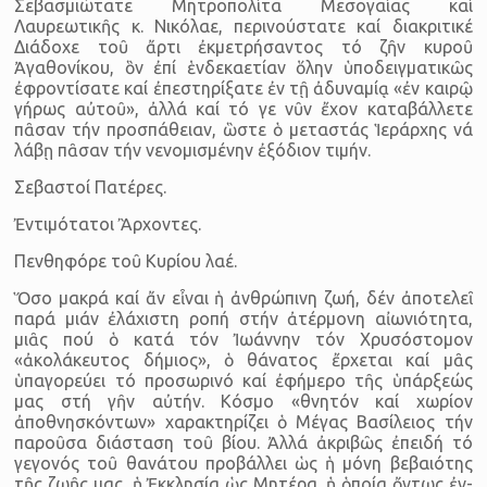
Σεβασμιώτατε Μητροπολίτα Μεσογαίας καί
Λαυρεωτικῆς κ. Νικόλαε, περινούστατε καί διακριτικέ
Διάδοχε τοῦ ἄρτι ἐκμετρήσα­ντος τό ζῆν κυροῦ
Ἀγαθονίκου, ὃν ἐπί ἑνδεκαετίαν ὅλην ὑποδειγμα­τικῶς
ἐφροντίσατε καί ἐπεστηρίξατε ἐν τῇ ἀδυναμίᾳ «ἐν καιρῷ
γή­ρως αὐτοῦ», ἀλλά καί τό γε νῦν ἔχον καταβάλλετε
πᾶσαν τήν προσ­πάθειαν, ὣστε ὁ μεταστάς Ἱεράρχης νά
λάβῃ πᾶσαν τήν νενομι­σμένην ἐξόδιον τιμήν.
Σεβαστοί Πατέρες.
Ἐντιμότατοι Ἂρχοντες.
Πενθηφόρε τοῦ Κυρίου λαέ.
Ὅσο μακρά καί ἄν εἶναι ἡ ἀνθρώπινη ζωή, δέν ἀποτελεῖ
παρά μιάν ἐλάχιστη ροπή στήν ἀτέρμονη αἰωνιότητα,
μιᾶς πού ὁ κατά τόν Ἰωάννην τόν Χρυσόστομον
«ἀκολάκευτος δήμιος», ὁ θάνατος ἔρχε­ται καί μᾶς
ὑπαγορεύει τό προσωρινό καί ἐφήμερο τῆς ὑπάρξεώς
μας στή γῆν αὐτήν. Κόσμο «θνητόν καί χωρίον
ἀποθνησκόντων» χαρακτηρίζει ὁ Μέγας Βασίλειος τήν
παροῦσα διάσταση τοῦ βίου. Ἀλλά ἀκριβῶς ἐπειδή τό
γεγονός τοῦ θανάτου προβάλλει ὡς ἡ μόνη βεβαιότης
τῆς ζωῆς μας, ἡ Ἐκκλησία ὡς Μητέρα, ἡ ὁποία ὄντως ἐν­