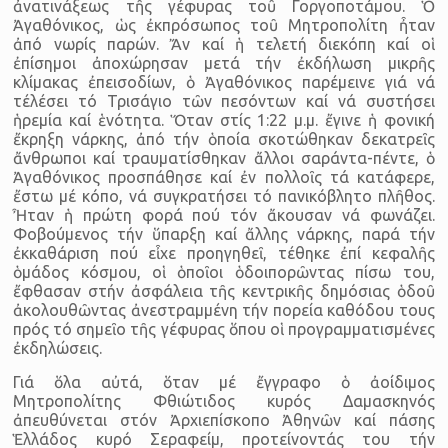
ἀνατινάξεως τῆς γέφυρας τοῦ Γοργοποτάμου. Ὁ
Ἀγαθόνικος, ὡς ἐκπρόσωπος τοῦ Μητροπολίτη ἦταν
ἀπό νωρίς πα­ρών. Ἄν καί ἡ τελετή διεκόπη καί οἱ
ἐπίσημοι ἀποχώρησαν μετά τήν ἐκδήλωση μικρῆς
κλίμακας ἐπεισοδίων, ὁ Ἀγαθόνικος παρέμεινε γιά νά
τέλέσει τό Τρισάγιο τῶν πεσόντων καί νά συστήσει
ἡρεμία καί ἑνότητα. Ὅταν στίς 1:22 μ.μ. ἔγινε ἡ φονική
ἔκρηξη νάρκης, ἀπό τήν ὁποία σκοτώθηκαν δεκατρεῖς
ἄνθρωποι καί τραυματίσθηκαν ἄλλοι σαράντα-πέντε, ὁ
Ἀγαθόνικος προσπάθησε καί ἐν πολλοῖς τά κατάφερε,
ἔστω μέ κόπο, νά συγκρατήσει τό πανικόβλητο πλῆθος.
Ἦταν ἡ πρώτη φορά πού τόν ἄκουσαν νά φωνάζει.
Φοβούμενος τήν ὕπαρξη καί ἄλλης νάρκης, παρά τήν
ἐκκαθάριση πού εἶχε προηγη­θεῖ, τέθηκε ἐπί κεφαλῆς
ὁμάδος κόσμου, οἱ ὁποῖοι ὁδοιπορῶντας πί­σω του,
ἔφθασαν στήν ἀσφάλεια τῆς κεντρικῆς δημόσιας ὁδοῦ
ἀκο­λουθῶντας ἀνεστραμμένη τήν πορεία καθόδου τους
πρός τό σημεῖο τῆς γέφυρας ὅπου οἱ προγραμματισμένες
ἐκδηλώσεις.
Γιά ὅλα αὐτά, ὅταν μέ ἔγγραφο ὁ ἀοίδιμος
Μητροπολίτης Φθι­ώτιδος κυρός Δαμασκηνός
ἀπευθύνεται στόν Ἀρχιεπίσκοπο Ἀθηνῶν καί πάσης
Ἑλλάδος κυρό Σεραφείμ, προτείνοντάς του τήν