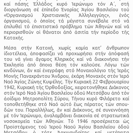
καί πάσης Ἑλλάδος κυρό Ἱε­ρώνυμο τόν Α΄, στή
διοργάνωση σέ ἐπίπεδο Ἐνορίας Ἁγίου Βασιλεί­ου τοῦ
«Ὀργανισμοῦ Χριστιανικῆς Ἀλληλεγγύης», ἑνός
ὀργανισμοῦ, ὁ ὁποῖος τά μέγιστα συνέβαλε στό νά
ἐπιλυθεῖ τό ἐπισιτιστικό πρό­βλημα τῶν Ἀθηνῶν καί νά
περιορισθοῦν οἱ θάνατοι ἀπό ἀσιτία τήν περίοδο τῆς
Κατοχῆς.
Μέσα στήν Κατοχή, χωρίς καμία κατ’ ἄνθρωπον
ἰδιοτέλεια, ἀ­ποφασίζει νά προχωρήσει στήν ἀπόφασή
του νά γίνει ἄγαμος Κλη­ρικός καί νά διακονήσει τήν
Ἐκκλησία ἀπό ὅποια θέση τόν καλοῦσε. Λόγω τῶν
κινδύνων, ἄν καί ἐνεγράφη στό Μοναχολόγιο τῆς Ἱερᾶς
Μονῆς Παναχράντου Ἄνδρου, ἐκάρη Μοναχός στόν Ἱερό
Ναό Ἁγίας Ζώνης Κυψέλης. Τήν Κυριακή 22 Φεβρουαρίου
1942, Κυριακή τῆς Ὀρ­θοδοξίας, χειροτονήθηκε Διάκονος
στόν Ἱερό Ναό Ἁγίου Βασιλείου ὁδοῦ Μετσόβου ἀπό τόν
ἀοίδιμο Μητροπολίτη Σύρου, Τήνου κυρό Φιλάρετο καί
τοποθετήθηκε στό Ναό αὐτό ἕως πέρατος τῶν σπου­
δῶν του. Παραλλήλως, ἄν καί Διάκονος, σέ συνεννόηση
μέ τόν Ἱε­ρώνυμο, ἀναλαμβάνει διακονία σέ στρατιωτικά
νοσοκομεῖα τῶν Ἀ­θηνῶν. Τό 1946 προσέρχεται ὡς
Προϊστάμενος τοῦ Ἱεροῦ Ναοῦ Ἁγί­ου Βασιλείου ὁδοῦ
Μετσόβου ὁ τότε Ἀρχιμανδρίτης καί μετέπειτα