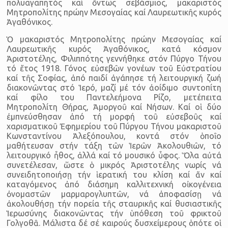
πολυαγαπητός καί ὄντως σεβάσμιος, μακαριστός
Μητροπολίτης πρώην Μεσογαίας καί Λαυρεωτικῆς κυ­ρός
Ἀγαθόνικος.
Ὁ μακαριστός Μητροπολίτης πρώην Μεσογαίας καί
Λαυρεω­τικῆς κυρός Ἀγαθόνικος, κατά κόσμον
Ἀριστοτέλης, Φιλιππότης γεννήθηκε στόν Πύργο Τήνου
τό ἔτος 1918. Γόνος εὐσεβῶν γονέων τοῦ Εὐστρατίου
καί τῆς Σοφίας, ἀπό παιδί ἀγάπησε τή λειτουργική ζωή
διακονῶντας στό Ἱερό, μαζί μέ τόν ἀοίδιμο συντοπίτη
καί φίλο του Παντελεήμονα Ρίζο, μετέπειτα
Μητροπολίτη Θήρας, Ἀμοργοῦ καί Νήσων. Καί οἱ δύο
ἐμπνεύσθησαν ἀπό τή μορφή τοῦ εὐσεβοῦς καί
χαρισματικοῦ Ἐφημερίου τοῦ Πύργου Τήνου μακαριστοῦ
Κων­σταντίνου Ἀλεξόπουλου, κοντά στόν ὁποῖο
μαθήτευσαν στήν τάξη τῶν Ἱερῶν Ἀκολουθιῶν, τό
λειτουργικό ἦθος, ἀλλά καί τό μουσικό ὗ­φος. Ὅλα αὐτά
συνετέλεσαν, ὥστε ὁ μικρός Ἀριστοτέλης νωρίς νά
συνειδητοποιήσῃ τήν ἱερατική του κλίση καί ἄν καί
καταγόμενος ἀ­πό διάσημη καλλιτεχνική οἰκογένεια
ὀνομαστῶν μαρμαρογλυπτῶν, νά ἀποφασίσῃ νά
ἀκολουθήσῃ τήν πορεία τῆς σταυρικῆς καί θυσια­στικῆς
Ἱερωσύνης διακονῶντας τήν ὑπόθεση τοῦ φρικτοῦ
Γολγοθᾶ. Μάλιστα δέ σέ καιρούς δυσχείμερους ὁπότε οἱ