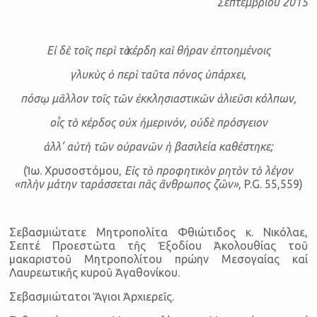
Σεπτεμβρίου 2015
Εἰ δὲ τοῖς περὶ τὰ κέρδη καὶ θήραν ἐπτοημένοις
γλυκὺς ὁ περὶ ταῦτα πόνος ὑπάρχει,
πόσῳ μᾶλλον τοῖς τῶν ἐκκλησιαστικῶν ἁλιεῦσι κόλπων,
οἷς τὸ κέρδος οὐχ ἡμερινόν, οὐδὲ πρόσγειον
ἀλλ’ αὐτὴ τῶν οὐρανῶν ἡ βασιλεία καθέστηκε;
(Ἰω. Χρυσοστόμου,
Εἰς τὸ προφητικὸν ρητὸν τὸ λέγον
«πλὴν μάτην τα­ράσσεται πᾶς ἄνθρωπος ζῶν»
, P.G. 55,559)
Σεβασμιώτατε Μητροπολίτα Φθιώτιδος κ. Νικόλαε,
Σεπτέ Προεστῶτα τῆς Ἐξοδίου Ἀκολουθίας τοῦ
μακαριστοῦ Μητροπολίτου πρώην Μεσογαίας καί
Λαυρεωτικῆς κυροῦ Ἀγαθονίκου.
Σεβασμιώτατοι Ἅγιοι Ἀρχιερεῖς.