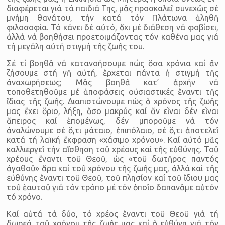
διαφέρεται γιά τά παιδιά Της, μᾶς προσκαλεῖ συνεχῶς σέ
μνήμη θα­νάτου, τήν κατά τόν Πλάτωνα ἀληθῆ
φιλοσοφία. Τό κάνει δέ αὐτό, ὄχι μέ διάθεση νά φοβίσει,
ἀλλά νά βοηθήσει προετοιμάζοντας τόν καθένα μας γιά
τή μεγάλη αὐτή στιγμή τῆς ζωῆς του.
Σέ τί βοηθᾶ νά κατανοήσουμε πώς ὅσα χρόνια καί ἄν
ζήσουμε στή γῆ αὐτή, ἔρχεται πάντα ἡ στιγμή τῆς
ἀναχωρήσεως; Μᾶς βοηθᾶ κατ’ ἀρχήν νά
τοποθετηθοῦμε μέ ἀποφάσεις οὐσιαστικές ἔναντι τῆς
ἴδιας τῆς ζωῆς. Διαπιστώνουμε πώς ὁ χρόνος τῆς ζωῆς
μας ἔχει ὅριο, λήξη, ὅσο μακρύς καί ἄν εἶναι δέν εἶναι
ἄπειρος καί ἑπομένως, δέν μποροῦμε νά τόν
ἀναλώνουμε σέ ὅ,τι μάταιο, ἐπιπόλαιο, σέ ὅ,τι ἀ­ποτελεῖ
κατά τή λαϊκή ἔκφραση «χάσιμο χρόνου». Καί αὐτό μᾶς
καλλιεργεῖ τήν αἴσθηση τοῦ χρέους καί τῆς εὐθύνης. Τοῦ
χρέους ἔ­ναντι τοῦ Θεοῦ, ὡς «τοῦ δωτῆρος παντός
ἀγαθοῦ» ἄρα καί τοῦ χρό­νου τῆς ζωῆς μας, ἀλλά καί τῆς
εὐθύνης ἔναντι τοῦ Θεοῦ, τοῦ πλησίον καί τοῦ ἴδιου μας
τοῦ ἑαυτοῦ γιά τόν τρόπο μέ τόν ὁποῖο δα­πανᾶμε αὐτόν
τό χρόνο.
Καί αὐτά τά δύο, τό χρέος ἔναντι τοῦ Θεοῦ γιά τή
δωρεά τοῦ χρόνου τῆς ζωῆς μας καί ἡ εὐθύνη γιά τόν