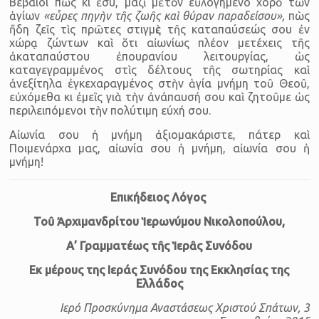
Βέβαιοι πὼς κι ἐσύ, μαζὶ μὲ τὸν εὐλογημένο χορὸ τῶν
ἁγίων
«εὗρες πηγὴν τῆς ζωῆς καὶ θύραν παραδείσου»,
πὼς
ἤδη ζεῖς τὶς πρῶτες στιγμὲς τῆς καταπαύσεώς σου ἐν
χώρᾳ ζώντων καὶ ὅτι αἰωνίως πλέον μετέχεις τῆς
ἀκαταπαύστου ἐπουρανίου λειτουργίας, ὡς
καταγεγραμμένος στὶς δέλτους τῆς σωτηρίας καὶ
ἀνεξίτηλα ἐγκεχαραγμένος στὴν ἁγία μνήμη τοῦ Θεοῦ,
εὐχόμεθα κι ἐμεῖς γιὰ τὴν ἀνάπαυσή σου καὶ ζητοῦμε ὡς
περιλειπόμενοι τὴν πολύτιμη εύχή σου.
Αἰωνία σου ἡ μνήμη ἀξιομακάριστε, πάτερ καὶ
Ποιμενάρχα μας, αἰωνία σου ἡ μνήμη, αἰωνία σου ἡ
μνήμη!
Επικήδειος Λόγος
Τοῦ Ἀρχιμανδρίτου Ἱερωνύμου
Νικολοπούλου,
Α’ Γραμματέως τῆς Ἱερᾶς Συνόδου
Εκ μέρους της Ιεράς Συνόδου της Εκκλησίας της
Ελλάδος
Ιερό Προσκύνημα Αναστάσεως Χριστού Σπάτων, 3