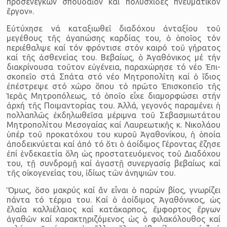
προσενεγκών σπου­δαῖον καί πολυσχιδές πνευματικόν
ἔργον».
Εὐτύχησε νά καταξιωθεῖ διαδόχου ἀνταξίου τοῦ
μεγέθους τῆς ἀγαπώσης καρδίας του, ὁ ὁποῖος τόν
περιέθαλψε καί τόν φρόντισε στόν καιρό τοῦ γήρατος
καί τῆς ἀσθενείας του. Βεβαίως, ὁ Ἀγαθόνι­κος μέ τήν
διακρίνουσα τοῦτον εὐγένεια, παραχώρησε τό νέο Ἐπι­
σκοπεῖο στά Σπάτα στό νέο Μητροπολίτη καί ὁ ἴδιος
ἐπέστρεψε στό χῶρο ὅπου τό πρῶτο Ἐπισκοπεῖο τῆς
Ἱερᾶς Μητροπόλεως, τό ὁποῖο εἶχε διαμορφώσει στήν
ἀρχή τῆς Ποιμαντορίας του. Ἀλλά, γεγονός παραμένει ἡ
πολλαπλῶς ἐκδηλωθεῖσα μέριμνα τοῦ Σεβασμιωτάτου
Μητροπολίτου Μεσογαίας καί Λαυρεωτικῆς κ. Νικολάου
ὑπέρ τοῦ προκατόχου του κυροῦ Ἀγαθονίκου, ἡ ὁποία
ἀποδεικνύεται καί ἀπό τό ὅτι ὁ ἀοίδιμος Γέροντας ἔζησε
ἐπί ἑνδεκαετία ὅλη ὡς προστατευό­μενος τοῦ Διαδόχου
του, τῇ συνδρομῇ καί ἀγαστῇ συνεργασίᾳ βε­βαίως καί
τῆς οἰκογενείας του, ἰδίως τῶν ἀνηψιῶν του.
Ὅμως, ὅσο μακρύς καί ἄν εἶναι ὁ παρών βίος, γνωρίζει
πάντα τό τέρμα του. Καί ὁ ἀοίδιμος Ἀγαθόνικος, ὡς
ἔλαία καλλιέλαιος καί κατάκαρπος, ἔμφορτος ἔργων
ἀγαθῶν καί χαρακτηριζόμενος ὡς ὁ φιλακόλουθος καί