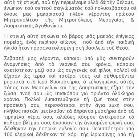
αὐτὴ τὴ στιγμή, ποὺ τὴν περιμέναμε ἀλλὰ δὲν τὴν θέλαμε,
ἐνώπιον τοῦ σεπτοῦ σκηνώματός τοῦ πολυσεβάστου σὲ
ὅλους μας μακαριστοῦ πλέον γέροντος πρώτου
Μητροπολίτου τῆς Μητροπόλεως Μεσογαίας &
Λαυρεωτικῆς Ἀγαθονίκου.
Ἡ στιγμὴ αὐτή σηκώνει τὸ βάρος μιᾶς μακρᾶς ἐπίγειας
πορείας, ἑνὸς περίπου αἰῶνος, ποὺ ἀπὸ τὴν παιδικὴ
ἡλικία ἦταν προσανατολισμένη στὴ βασιλεία τοῦ Θεοῦ.
Σεβαστέ μας γέροντα, κάποιοι ἀπὸ μᾶς συντηροῦν
ἀναμνήσεις ἀπὸ τὰ νεανικά σου χρόνια, κάποιοι
σχετίστηκαν μαζί σου ὡς συγγενεῖς καὶ φίλοι, πολλοὶ σὲ
ἔζησαν ὡς ἱερέα καὶ πατέρα τους καὶ σὲ θυμοῦνται
μπροστὰ στὸ ἱερὸ Θυσιαστή­ριο, ὁ εὐλογημένος αὐτὸς
τόπος τῶν Μεσογείων καὶ τῆς Λαυρεωτικῆς ἔζησε τὴν
ζῶσα πνοή σου ὡς ἐπισκόπου γιὰ τριάντα ὁλόκληρα
χρόνια. Πολλοὶ ἐμπιστεύθη­καν τὴ ζωή τους στὴν
προσευχή σου, περισσότεροι στὴν ἅγια εὐχή σου,
πλῆθος πιστῶν μετέλαβαν τὰ ἄχραντα μυστήρια ἀπὸ τὰ
τιμημένα χέρια σου, χιλιάδες κόσμου ἀντίκρυσαν τὸ
καθαρὸ βλέμμα σου, ἄκουσαν τὴν ἁγιασμένη φωνή σου,
δέχθηκαν τὴν πατρικὴ εὐλογία σου. Περισσότεροι ἀπὸ
100 κληρικοί δέχθηκαν τὴ χάρι τῆς ἱερωσύνης ἀπὸ τὴ