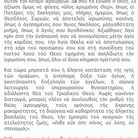
αὐτὸν τὸν κόσμο ἱερουργῶν. Δὲν σοῦ τὸ ἔδωσε ὁ Θεός. Σὲ
ἀξίωσε ὅμως νὰ φύγεις
«ὅλος ἱερωμένος Θεῷ»
, ὅπως οἱ
Πατέρες τῆς Ἐκκλησίας μας, πλήρης ἡμερῶν, ὅπως ὁ
Θεοδόχος Συμεών, νὰ ἀποτελεῖς ἱερωσύνης κανόνα,
ὅπως ὁ ἀγαπημένος σου Ἅγιος Νικόλαος, μὲ ἀγαθότατη
μνήμη, ὅπως ὁ ἅγιός σου Ἀγαθόνικος. Ἀξιώθηκες λίγο
πρὶν ἀπὸ τὴν ἀνάπαυσή σου νὰ συνομιλήσεις μὲ τὴν ἁγία
τῆς καρδίας σου, τὴν Ἁγία Θέκλα καὶ νὰ ἀποτυπώσεις
στὴ χάρι τοῦ προσώπου σου καὶ στὴ συνείδηση τοῦ
πιστοῦ λαοῦ τοῦ Θεοῦ τιμημένη καὶ ἀκηλίδωτη τὴν
ἱερωσύνη σου, ὅπως ὅλοι οἱ ἅγιοι κληρικοὶ πρότυπά σου.
Καὶ τώρα μπροστά σου ἡ ἄληκτη κατάσταση τῆς «γῆς
τῶν πραέων», ἡ ἀνέσπερη δόξα τῶν ἁγίων, ἡ
ἀκατάπαυστη δοξολογία τῶν ἀγγέλων, ἡ αἰώνια
λειτουργία τοῦ ὑπερουρανίου θυσιαστηρίου, ἡ
ἀδιάλειπτη θέα τοῦ Τριαδικοῦ Θεοῦ. Χωρὶς κανέναν
δισταγμό, μπορεῖς πλέον νὰ ἀκολουθεῖς τὸν ρυθμὸ τῆς
θείας ἱερουργίας, τοὺς χρόνους τῆς ἄχρονης
μακαριότητος, τὴ διαύγεια καὶ καθαρότητα τῆς ἄληκτης
βασιλείας τοῦ Θεοῦ, τὴν ἐμπειρία τοῦ «καιροῦ» τῆς
ἀτελεύτητης ζωῆς,
«ἔνθα οὔκ ἐστι πόνος, οὐ λύπη, οὐ
στεναγμός».