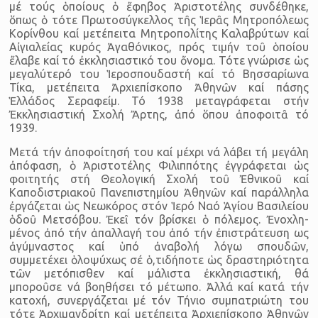
μέ τούς ὁποίους ὁ ἔφηβος Ἀριστοτέλης συνδέθηκε,
ὅπως ὁ τότε Πρωτοσύγκελλος τῆς Ἱερᾶς Μητροπόλεως
Κορίνθου καί μετέπειτα Μητροπολίτης Καλαβρύτων καί
Αἰγιαλείας κυρός Ἀγαθόνικος, πρός τιμήν τοῦ ὁποίου
ἔλαβε καί τό ἐκκλησιαστι­κό του ὄνομα. Τότε γνώρισε ὡς
μεγαλύτερό του Ἱεροσπουδαστή καί τό Βησσαρίωνα
Τίκα, μετέπειτα Ἀρχιεπίσκοπο Ἀθηνῶν καί πάσης
Ἑλλάδος Σεραφείμ. Τό 1938 μεταγράφεται στήν
Ἐκκλησιαστική Σχολή Ἄρτης, ἀπό ὅπου ἀποφοιτᾶ τό
1939.
Μετά τήν ἀποφοίτησή του καί μέχρι νά λάβει τή μεγάλη
ἀπό­φαση, ὁ Ἀριστοτέλης Φιλιππότης ἐγγράφεται ὡς
φοιτητής στή Θεο­λογική Σχολή τοῦ Ἐθνικοῦ καί
Καποδιστριακοῦ Πανεπιστημίου Ἀ­θηνῶν καί παράλληλα
ἐργάζεται ὡς Νεωκόρος στόν Ἱερό Ναό Ἁγί­ου Βασιλείου
ὁδοῦ Μετσόβου. Ἐκεῖ τόν βρίσκει ὁ πόλεμος. Ἐνοχλη­
μένος ἀπό τήν ἀπαλλαγή του ἀπό τήν ἐπιστράτευση ως
ἀγύμνα­στος καί ὑπό ἀναβολή λόγω σπουδῶν,
συμμετέχει ὁλοψύχως σέ ὁ,τι­δήποτε ὡς δραστηριότητα
τῶν μετόπισθεν καί μάλιστα ἐκκλησιαστι­κή, θά
μποροῦσε νά βοηθήσει τό μέτωπο. Ἀλλά καί κατά τήν
κατο­χή, συνεργάζεται μέ τόν Τήνιο συμπατριώτη του
τότε Ἀρχιμανδρίτη καί μετέπειτα Ἀρχιεπίσκοπο Ἀθηνῶν