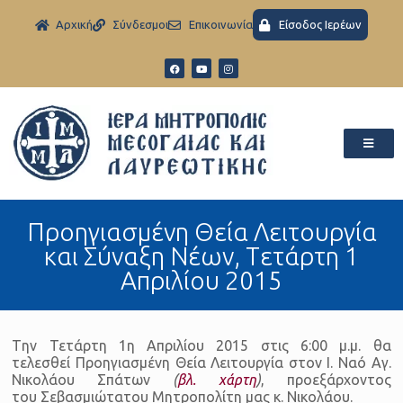
Aρχική
Σύνδεσμοι
Eπικοινωνία
Είσοδος Ιερέων
Προηγιασμένη Θεία Λειτουργία
και Σύναξη Νέων, Tετάρτη 1
Απριλίου 2015
Tην Τετάρτη 1η Απριλίου 2015 στις 6:00 μ.μ. θα
τελεσθεί Προηγιασμένη Θεία Λειτουργία στον Ι. Ναό Αγ.
Νικολάου Σπάτων
(
βλ. χάρτη
)
, προεξάρχοντος
του Σεβασμιώτατου Μητροπολίτη μας κ. Νικολάου.