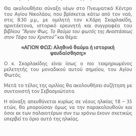
Θα ακολουθήσει σύναξη νέων στο Πνευματικό Κέντρο
του Αγίου Νικολάου, που βρίσκεται κάτω από τον ναό,
στις 8:30 μ.μ., με ομιλητή τον κ.Χάρη Σκαρλακίδη,
αρχιτέκτονα, ιστορικό ερευνητή και συγγραφέα του
βιβλίου
“Άγιον Φως. Το θαύμα του φωτός της Αναστάσεως
στον Τάφο του Χριστού”
και θέμα:
«ΑΓΙΟΝ ΦΩΣ: Αληθινό θαύμα ή ιστορική
ψευδαίσθηση;»
Ο κ. Σκαρλακίδης είναι ίσως ο πιο τεκμηριωμένος
μελετητής του μοναδικού αυτού σημείου, του Αγίου
Φωτός.
Μετά το τέλος της ομιλίας θα ακολουθήσει συζήτηση με
συντονιστή τον Σεβασμιώτατο.
Η σύναξη απευθύνεται κυρίως σε νέους ηλικίας 18 – 35
ετών, θα μπορούσαν όμως να την παρακολουθούν και
όσοι εκ των παλαιοτέρων συν τω χρόνω έχουν σχετικώς
υπερβεί το όριο αυτό της ηλικίας.