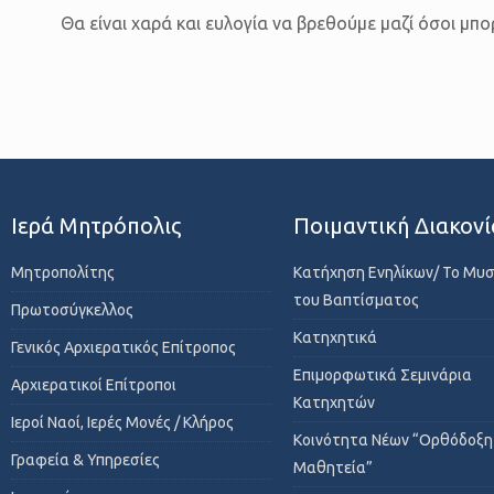
Θα είναι χαρά και ευλογία να βρεθούμε μαζί όσοι μπο
Ιερά Μητρόπολις
Ποιμαντική Διακονί
Μητροπολίτης
Κατήχηση Ενηλίκων/ Το Μυ
του Βαπτίσματος
Πρωτοσύγκελλος
Κατηχητικά
Γενικός Αρχιερατικός Επίτροπος
Επιμορφωτικά Σεμινάρια
Αρχιερατικοί Επίτροποι
Κατηχητών
Ιεροί Ναοί, Ιερές Μονές / Κλήρος
Κοινότητα Νέων “Ορθόδοξη
Γραφεία & Υπηρεσίες
Μαθητεία”