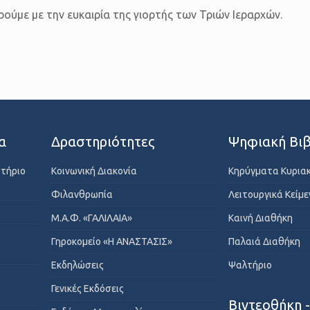
ρούμε με την ευκαιρία της γιορτής των Τριών Ιεραρχών.
α
Δραστηριότητες
Ψηφιακή Βιβ
στήριο
Κοινωνική Διακονία
Κηρύγματα Κυρια
Φιλανθρωπία
Λειτουργικά Κείμ
Μ.Α.Φ. «ΓΑΛΙΛΑΙΑ»
Καινή Διαθήκη
Γηροκομείο «Η ΑΝΑΣΤΑΣΙΣ»
Παλαιά Διαθήκη
Εκδηλώσεις
Ψαλτήριο
Γενικές Εκδόσεις
Βιντεοθήκη 