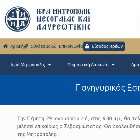
Aρχική
Σύνδεσμοι
Eπικοινωνία
Είσοδος Ιερέων
Ιερά Μητρόπολις
Ποιμαντική Διακονία
Δρα
Πανηγυρικός Εσπ
Την Πέμπτη 29 Ιανουαρίου ε.έ., στις 6:00 μ.μ., θα
μιλήσει επικαίρως ο Σεβασμιώτατος. Θα ακολουθήσε
της Μητρόπολης.