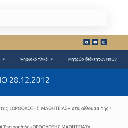
Ψηφιακό Υλικό
Μητρώο Ιδιόκτητων Ναών
Ο 28.12.2012
εων τῆς «ΟΡΘΟΔΟΞΗΣ ΜΑΘΗΤΕΙΑΣ» στὴν αἴθουσα τῆς Ἱ.
τὴν Ἐπιτροπὴ τῆς «ΟΡΘΟΔΟΞΗΣ ΜΑΘΗΤΕΙΑΣ».