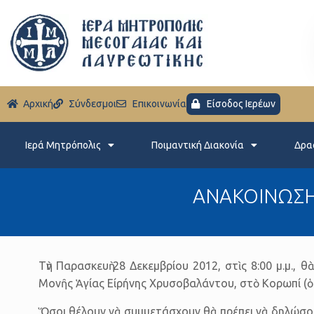
Aρχική
Σύνδεσμοι
Eπικοινωνία
Είσοδος Ιερέων
Ιερά Μητρόπολις
Ποιμαντική Διακονία
Δρα
ΑΝΑΚΟΙΝΩΣΗ 
Τὴν Παρασκευὴ 28 Δεκεμβρίου 2012, στὶς 8:00 μ.μ.
Μονῆς Ἁγίας Είρήνης Χρυσοβαλάντου, στὸ Κορωπί (ὁ
Ὅσοι θέλουν νὰ συμμετάσχουν θὰ πρέπει νὰ δηλώσο