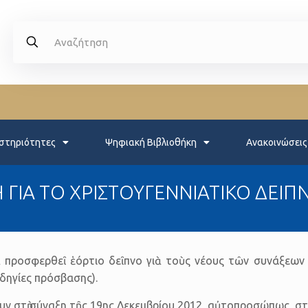
στηριότητες
Ψηφιακή Βιβλιοθήκη
Ανακοινώσεις
ΓΙΑ ΤΟ ΧΡΙΣΤΟΥΓΕΝΝΙΑΤΙΚΟ ΔΕΙΠΝ
, θὰ προσφερθεῖ ἑόρτιο δεῖπνο γιὰ τοὺς νέους τῶν συνάξ
δηγίες πρόσβασης).
υν στὴ σύναξη τῆς 19ης Δεκεμβρίου 2012, αὐτοπροσώπως, σ