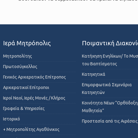
Ιερά Μητρόπολις
Ποιμαντική Διακονί
Μητροπολίτης
Κατήχηση Ενηλίκων/ Το Μυ
του Βαπτίσματος
Πρωτοσύγκελλος
Κατηχητικά
Γενικός Αρχιερατικός Επίτροπος
Επιμορφωτικά Σεμινάρια
Αρχιερατικοί Επίτροποι
Κατηχητών
Ιεροί Ναοί, Ιερές Μονές / Κλήρος
Κοινότητα Νέων “Ορθόδοξη
Γραφεία & Υπηρεσίες
Μαθητεία”
Ιστορικό
Προστασία από τις Αιρέσεις
+ Μητροπολίτης Αγαθόνικος